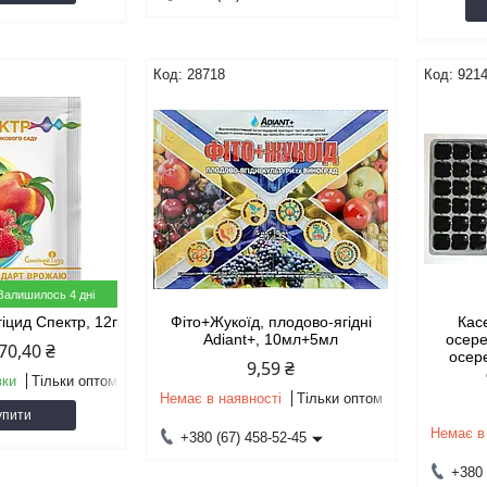
28718
921
Залишилось 4 дні
іцид Спектр, 12г
Фіто+Жукоїд, плодово-ягідні
Кас
Adiant+, 10мл+5мл
осере
70,40 ₴
осер
9,59 ₴
вки
Тільки оптом
Немає в наявності
Тільки оптом
упити
Немає в
+380 (67) 458-52-45
+380 