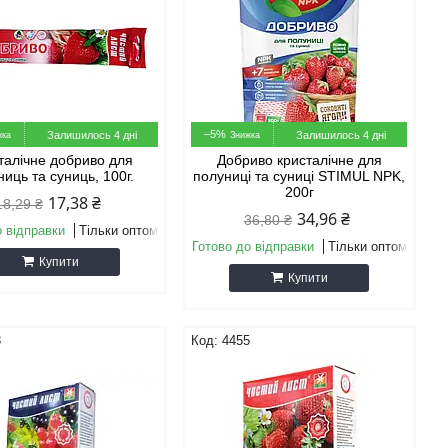
–5%
Залишилось 4 дні
Залишилось 4 дні
талічне добриво для
Добриво кристалічне для
ниць та суниць, 100г.
полуниці та суниці STIMUL NPK,
200г
17,38 ₴
18,29 ₴
34,96 ₴
36,80 ₴
о відправки
Тільки оптом
Готово до відправки
Тільки оптом
Купити
Купити
3
4455