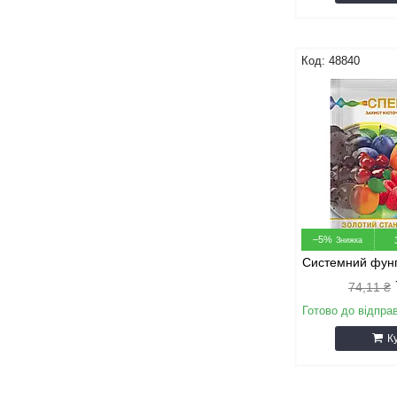
48840
–5%
Системний фунг
74,11 ₴
Готово до відпра
К