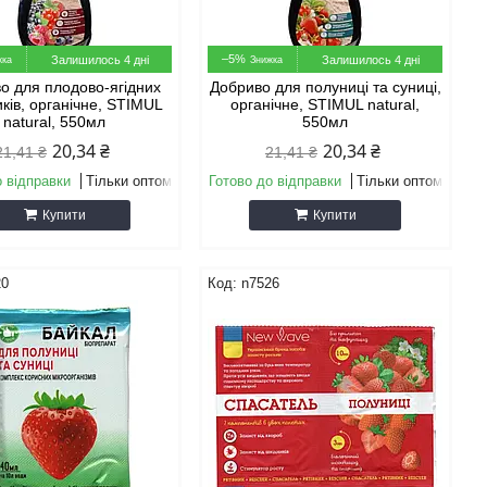
–5%
Залишилось 4 дні
Залишилось 4 дні
о для плодово-ягідних
Добриво для полуниці та суниці,
ків, органічне, STIMUL
органічне, STIMUL natural,
natural, 550мл
550мл
20,34 ₴
20,34 ₴
21,41 ₴
21,41 ₴
о відправки
Тільки оптом
Готово до відправки
Тільки оптом
Купити
Купити
20
n7526