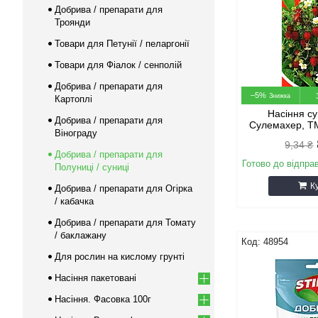
Добрива / препарати для
Троянди
Товари для Петунії / пеларгонії
Товари для Фіалок / сенполій
Добрива / препарати для
–5%
Картоплі
Насіння с
Добрива / препарати для
Сулемахер, ТМ
Вінограду
9,34 ₴
Добрива / препарати для
Готово до відпра
Полуниці / суниці
К
Добрива / препарати для Огірка
/ кабачка
Добрива / препарати для Томату
/ баклажану
48954
Для рослин на кислому грунті
Насіння пакетовані
Насіння. Фасовка 100г