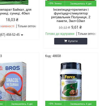
–5%
Залишилось 4 дні
репарат Байкал, для
Інсектицид+прилипач і
униці, суниці, 40мл
фунгіцид+стимулятор
рятувальник Полуниця, 2
18,03 ₴
пакети, 3мл+10мл
 наявності
Тільки оптом
9,61 ₴
10,12 ₴
Готово до відправки
Тільки оптом
(67) 458-52-45
Купити
93
48658
–5%
Залишилось 4 дні
Залишилось 4 дні