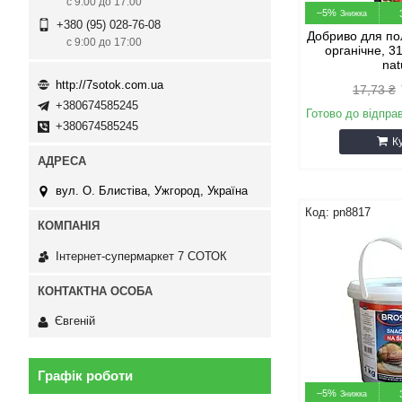
с 9:00 до 17:00
–5%
+380 (95) 028-76-08
Добриво для пол
с 9:00 до 17:00
органічне, 
nat
http://7sotok.com.ua
17,73 ₴
+380674585245
Готово до відпра
+380674585245
К
вул. О. Блистіва, Ужгород, Україна
pn8817
Інтернет-супермаркет 7 СОТОК
Євгеній
Графік роботи
–5%