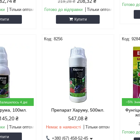
82,74 ₴
208,32 ₴
219,28 ₴
Готово д
вки
Тільки оптом
Готово до відправки
Тільки оптом
упити
Купити
8256
928
–5%
Залишилось 4 дні
рума, 100мл.
Препарат Харуму, 500мл.
Фунгіц
яг
145,20 ₴
547,08 ₴
вки
Тільки оптом
Немає в наявності
Тільки оптом
Готово д
упити
+380 (67) 458-52-45