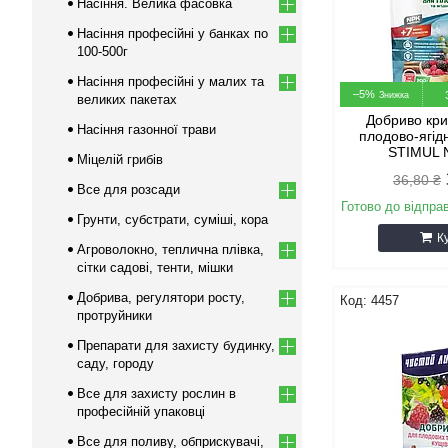
Насіння. Велика фасовка
Насіння професійні у банках по
100-500г
Насіння професійні у малих та
–5%
великих пакетах
Добриво кри
Насіння газонної трави
плодово-ягід
STIMUL 
Міцелій грибів
36,80 ₴
Все для розсади
Готово до відпра
Грунти, субстрати, суміші, кора
К
Агроволокно, теплична плівка,
сітки садові, тенти, мішки
Добрива, регулятори росту,
4457
протруйники
Препарати для захисту будинку,
саду, городу
Все для захисту рослин в
професійній упаковці
Все для поливу, обприскувачі,