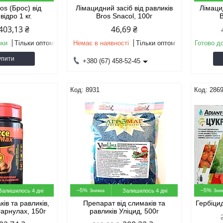
os (Брос) від
Лімацидний засіб від равликів
Лімацид
відро 1 кг.
Bros Snacol, 100г
B
403,13 ₴
46,69 ₴
вки
Тільки оптом
Немає в наявності
Тільки оптом
Готово д
упити
+380 (67) 458-52-45
8931
286
–5%
–5%
Залишилось 4 дні
Залишилось 4 дні
ків та равликів,
Препарат від слимаків та
Гербіци
гарнулах, 150г
равликів Уліцид, 500г