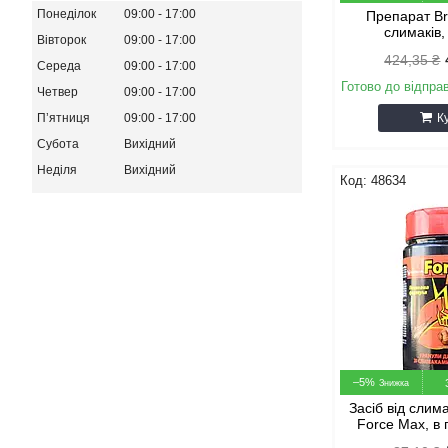
Понеділок
09:00
17:00
Препарат Br
слимаків, 
Вівторок
09:00
17:00
424,35 ₴
Середа
09:00
17:00
Готово до відпра
Четвер
09:00
17:00
К
Пʼятниця
09:00
17:00
Субота
Вихідний
Неділя
Вихідний
48634
–5%
Засіб від слима
Force Max, в 