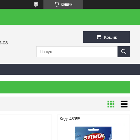
Кошик
Кошик
6-08
9
48955