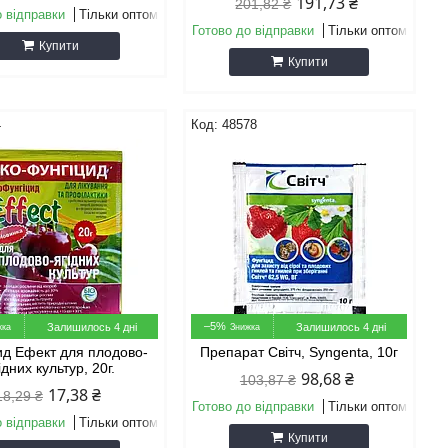
191,73 ₴
201,82 ₴
о відправки
Тільки оптом
Готово до відправки
Тільки оптом
Купити
Купити
4
48578
–5%
Залишилось 4 дні
Залишилось 4 дні
ид Ефект для плодово-
Препарат Світч, Syngenta, 10г
ідних культур, 20г.
98,68 ₴
103,87 ₴
17,38 ₴
18,29 ₴
Готово до відправки
Тільки оптом
о відправки
Тільки оптом
Купити