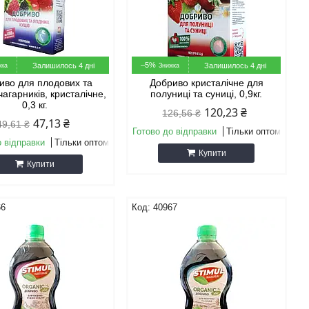
–5%
Залишилось 4 дні
Залишилось 4 дні
иво для плодових та
Добриво кристалічне для
чагарників, кристалічне,
полуниці та суниці, 0,9кг.
0,3 кг.
120,23 ₴
126,56 ₴
47,13 ₴
49,61 ₴
Готово до відправки
Тільки оптом
о відправки
Тільки оптом
Купити
Купити
66
40967