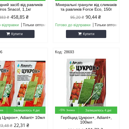
ний засіб від равликів
Мінеральні гранули від слимаків
ros Snacol, 1,1кг
та равликів Force Eco, 150г
458,85 ₴
90,44 ₴
483 ₴
95,20 ₴
о відправки
Тільки оптом
Готово до відправки
Тільки оптом
Купити
Купити
96
28693
–5%
Залишилось 4 дні
Залишилось 4 дні
д Цукрон+, Adiant+ 10мл
Гербіцид Цукрон+, Adiant+,
100мл
22,31 ₴
23,48 ₴