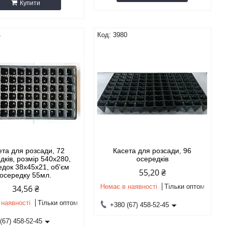
Купити
4
3980
ета для розсади, 72
Касета для розсади, 96
дків, розмір 540х280,
осередків
едок 38х45х21, об'єм
55,20 ₴
осередку 55мл.
Немає в наявності
Тільки оптом
34,56 ₴
 наявності
Тільки оптом
+380 (67) 458-52-45
(67) 458-52-45