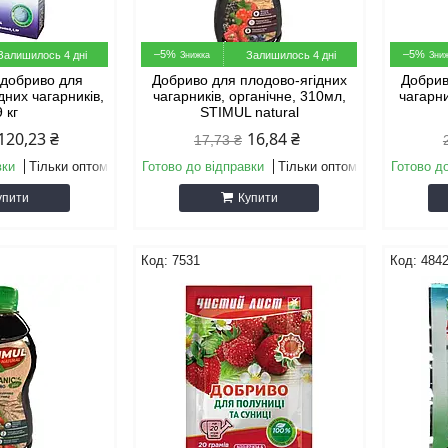
–5%
–5%
Залишилось 4 дні
Залишилось 4 дні
 добриво для
Добриво для плодово-ягідних
Добрив
дних чагарників,
чагарників, органічне, 310мл,
чагарни
9 кг
STIMUL natural
120,23 ₴
16,84 ₴
17,73 ₴
вки
Тільки оптом
Готово до відправки
Тільки оптом
Готово д
упити
Купити
7531
484