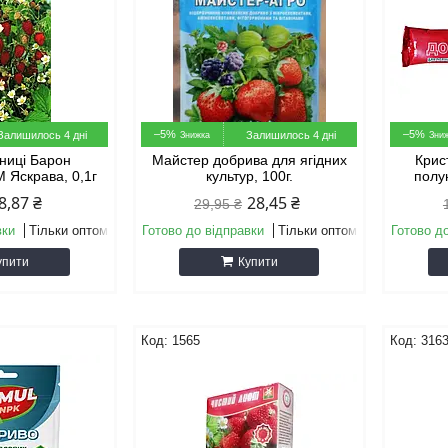
–5%
–5%
Залишилось 4 дні
Залишилось 4 дні
униці Барон
Майстер добрива для ягідних
Крис
 Яскрава, 0,1г
культур, 100г.
полу
8,87 ₴
28,45 ₴
29,95 ₴
вки
Тільки оптом
Готово до відправки
Тільки оптом
Готово д
упити
Купити
1565
316