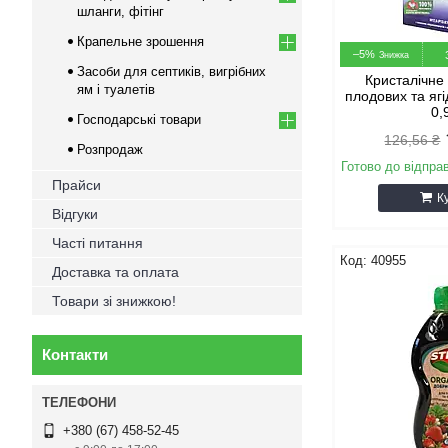
шланги, фітінг
Крапельне зрошення
–5%
Засоби для септиків, вигрібних
Кристалічне
ям і туалетів
плодових та ягі
0,
Господарські товари
126,56 ₴
Розпродаж
Готово до відпра
Прайси
К
Відгуки
Часті питання
40955
Доставка та оплата
Товари зі знижкою!
Контакти
+380 (67) 458-52-45