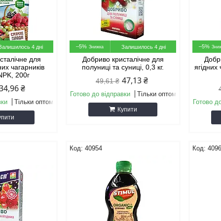
–5%
–5%
Залишилось 4 дні
Залишилось 4 дні
сталічне для
Добриво кристалічне для
Добр
них чагарників
полуниці та суниці, 0,3 кг.
ягідних 
NPK, 200г
47,13 ₴
49,61 ₴
34,96 ₴
Готово до відправки
Тільки оптом
вки
Тільки оптом
Готово д
Купити
упити
40954
409