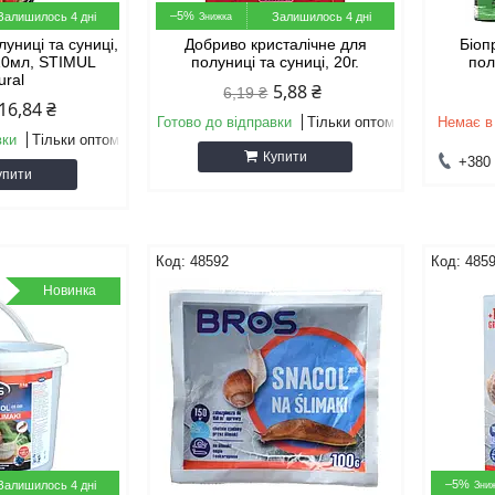
–5%
Залишилось 4 дні
Залишилось 4 дні
униці та суниці,
Добриво кристалічне для
Біоп
310мл, STIMUL
полуниці та суниці, 20г.
пол
ural
5,88 ₴
6,19 ₴
16,84 ₴
Готово до відправки
Тільки оптом
Немає в
вки
Тільки оптом
Купити
+380 
упити
48592
485
Новинка
–5%
Залишилось 4 дні