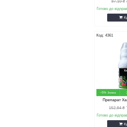
87,10 ₴
Готово до відпра
К
4361
–5%
Препарат Ха
152,84 ₴
Готово до відпра
К