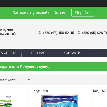
Завжди актуальний прайс-лист
Перейти
ня купити
+380 (67) 458-52-45
+380 (95) 028-7
Краплинний
ТА ОПЛАТА
ПРО НАС
КОНТАКТИ
парати для Полуниці / суниці
1609
262