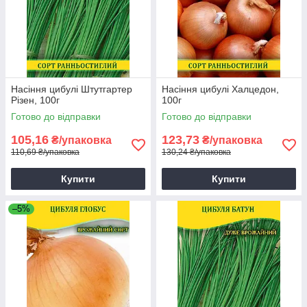
Насіння цибулі Штутгартер
Насіння цибулі Халцедон,
Різен, 100г
100г
Готово до відправки
Готово до відправки
105,16
123,73
₴/упаковка
₴/упаковка
110,69 ₴/упаковка
130,24 ₴/упаковка
Купити
Купити
–5%