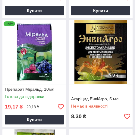
Купити
Купити
–5%
Препарат Міральд, 10мл
Готово до відправки
Акаріцид ЕнвіАгро, 5 мл
19,17
Немає в наявності
₴
20,18 ₴
8,30
₴
Купити