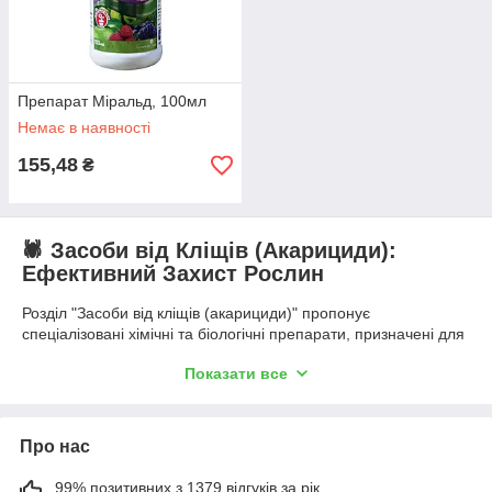
Препарат Міральд, 100мл
Немає в наявності
155,48
₴
🕷️ Засоби від Кліщів (Акарициди):
Ефективний Захист Рослин
Розділ "Засоби від кліщів (акарициди)" пропонує
спеціалізовані хімічні та біологічні препарати, призначені для
боротьби з рослиноїдними кліщами — одними з найбільш
Показати все
небезпечних і важковинищуваних шкідників
сільськогосподарських та декоративних культур. Акарициди
відрізняються від звичайних інсектицидів тим, що вони
розроблені спеціально для знищення павукоподібних
Про нас
(кліщів), які часто мають унікальні механізми захисту та
стійкість до стандартних засобів.
99% позитивних з 1379 відгуків за рік