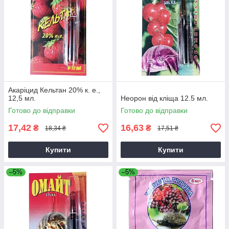
Акаріцид Кельтан 20% к. е.,
12,5 мл.
Неорон від кліща 12.5 мл.
Готово до відправки
Готово до відправки
17,42
16,63
₴
₴
18,34 ₴
17,51 ₴
Купити
Купити
–5%
–5%