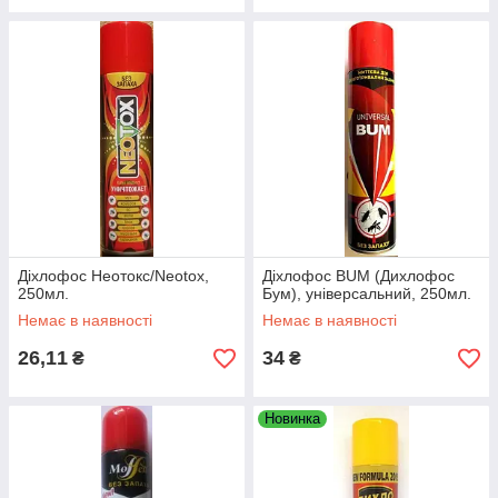
Діхлофос Неотокс/Neotox,
Діхлофос BUM (Дихлофос
250мл.
Бум), універсальний, 250мл.
Немає в наявності
Немає в наявності
26,11
34
₴
₴
Новинка