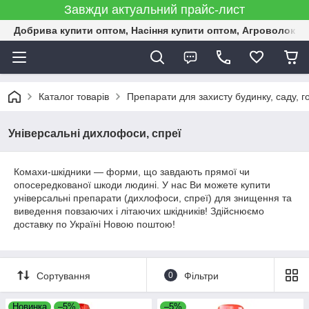
Завжди актуальний прайс-лист
Добрива купити оптом, Насіння купити оптом, Агроволокн
Каталог товарів
Препарати для захисту будинку, саду, г
Універсальні дихлофоси, спреї
Комахи-шкідники — форми, що завдають прямої чи
опосередкованої шкоди людині. У нас Ви можете купити
універсальні препарати (дихлофоси, спреї) для знищення та
виведення повзаючих і літаючих шкідників! Здійснюємо
доставку по Україні Новою поштою!
Сортування
0
Фільтри
Новинка
–5%
–5%