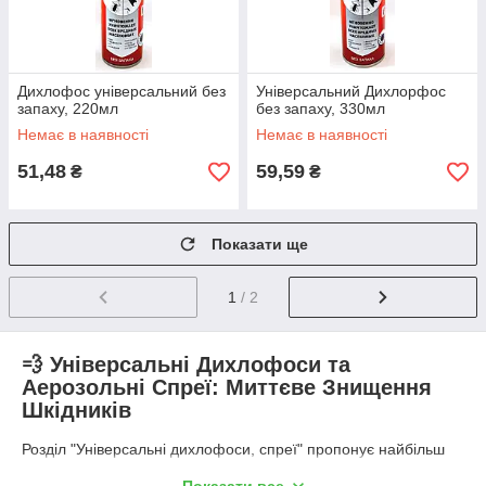
Дихлофос універсальний без
Універсальний Дихлорфос
запаху, 220мл
без запаху, 330мл
Немає в наявності
Немає в наявності
51,48
59,59
₴
₴
Показати ще
1
/ 2
💨 Універсальні Дихлофоси та
Аерозольні Спреї: Миттєве Знищення
Шкідників
Розділ "Універсальні дихлофоси, спреї" пропонує найбільш
швидкий та ефективний метод боротьби з усіма видами
Показати все