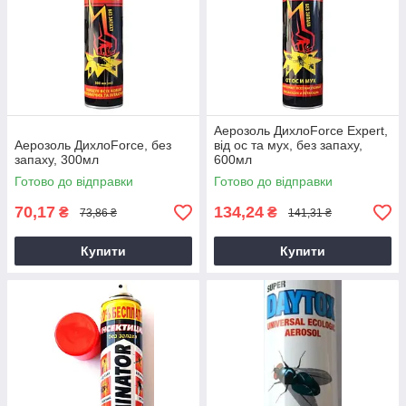
Аерозоль ДихлоForce Expert,
Аерозоль ДихлоForce, без
від ос та мух, без запаху,
запаху, 300мл
600мл
Готово до відправки
Готово до відправки
70,17
134,24
₴
₴
73,86 ₴
141,31 ₴
Купити
Купити