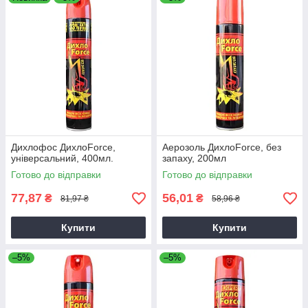
Дихлофос ДихлоForce,
Аерозоль ДихлоForce, без
універсальний, 400мл.
запаху, 200мл
Готово до відправки
Готово до відправки
77,87
56,01
₴
₴
81,97 ₴
58,96 ₴
Купити
Купити
–5%
–5%