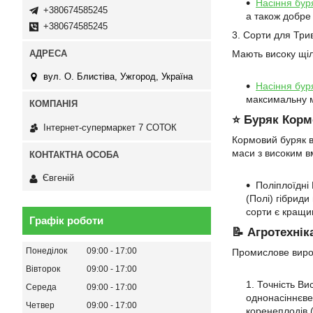
Насіння бур
+380674585245
а також добре 
+380674585245
3. Сорти для Три
Мають високу щіль
вул. О. Блистіва, Ужгород, Україна
Насіння бур
максимальну м
⭐ Буряк Корм
Інтернет-супермаркет 7 СОТОК
Кормовий буряк в
маси з високим в
Євгеній
Поліплоїдні
(Полі) гібриди
сорти є кращи
Графік роботи
📝 Агротехнік
Понеділок
09:00
17:00
Промислове вирощ
Вівторок
09:00
17:00
Точність Ви
Середа
09:00
17:00
однонасіннєве
Четвер
09:00
17:00
коренеплодів 