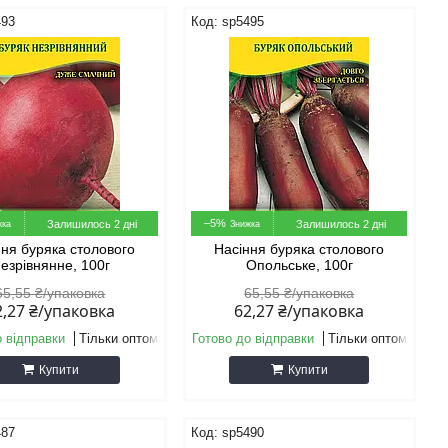
493
sp5495
–5%
Залишилось 2 дні
Залишилось 2 дні
ння буряка столового
Насіння буряка столового
езрівнянне, 100г
Опольське, 100г
65,55 ₴/упаковка
65,55 ₴/упаковка
2,27 ₴/упаковка
62,27 ₴/упаковка
о відправки
Тільки оптом
Готово до відправки
Тільки оптом
Купити
Купити
487
sp5490