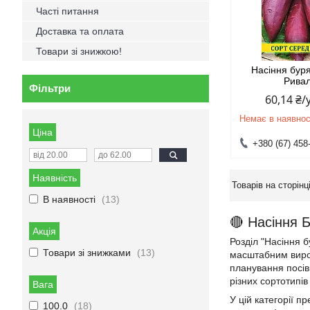
Часті питання
Доставка та оплата
Товари зі знижкою!
Насіння бур
Ривал
Фільтри
60,14 ₴
Немає в наявнос
Ціна
+380 (67) 458
Наявність
В наявності
13
🔴 Насіння 
Акція
Розділ "Насіння 
Товари зі знижками
13
масштабним вирощ
планування посіві
різних сортотипі
Вага
У цій категорії п
100.0
18