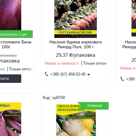
Залишилось 2 дні
 столового Бича
Насіння буряка кормового
Насін
, 100г
Рекорд Полі, 100 г
Рекорд
29,37 ₴/упаковка
/упаковка
2
/упаковка
Немає в наявності
Тільки оптом
Немає в
вки
Тільки оптом
+380 (67) 458-52-45
упити
+380 
sp8700
Новинка