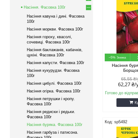
Насіння. Фасовка 100г
Насіння кавуна і дині. Фасовка
100г
Насіння моркви. Фасовка 100г
Насіння гороху, квасолі,
сочевиці. Фасовка 100г
Насіння баклажанів, кабачків,
цукіні. Фасовка 100г
–5%
Насіння капусти. Фасовка 100г
Насіння бур
Борщов
Насіння кукурудзи. Фасовка
100г
65,55 ₴
Насіння цибулі. Фасовка 100г
62,27 ₴
Насіння огірка. Фасовка 100г
Готово до відпра
Насіння петрушки і кропу.
К
Фасовка 100г
Насіння редиски і редьки.
Фасовка 100г
sp5492
Насіння буряка. Фасовка 100г
Насіння гарбуза і патисона.
Фасовка 100г