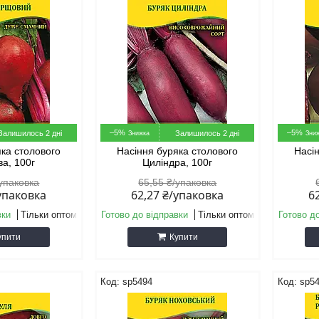
–5%
–5%
Залишилось 2 дні
Залишилось 2 дні
яка столового
Насіння буряка столового
Насі
а, 100г
Циліндра, 100г
/упаковка
65,55 ₴/упаковка
/упаковка
62,27 ₴/упаковка
6
вки
Тільки оптом
Готово до відправки
Тільки оптом
Готово д
упити
Купити
sp5494
sp5