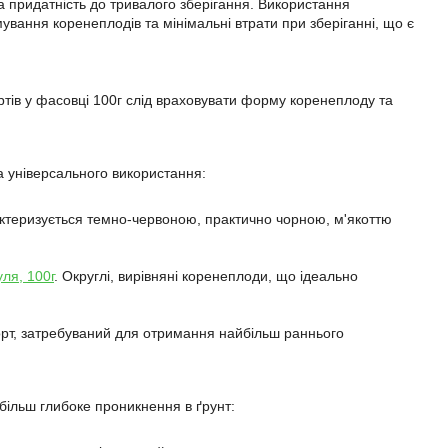
та придатність до тривалого зберігання. Використання
ування коренеплодів та мінімальні втрати при зберіганні, що є
тів у фасовці 100г слід враховувати форму коренеплоду та
а універсального використання:
актеризується темно-червоною, практично чорною, м'якоттю
ля, 100г
. Округлі, вирівняні коренеплоди, що ідеально
сорт, затребуваний для отримання найбільш раннього
більш глибоке проникнення в ґрунт: