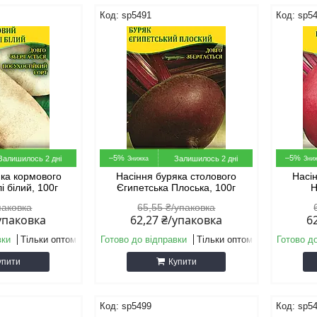
sp5491
sp5
–5%
–5%
Залишилось 2 дні
Залишилось 2 дні
яка кормового
Насіння буряка столового
Насі
і білий, 100г
Єгипетська Плоська, 100г
Н
паковка
65,55 ₴/упаковка
/упаковка
62,27 ₴/упаковка
6
вки
Тільки оптом
Готово до відправки
Тільки оптом
Готово д
упити
Купити
sp5499
sp5