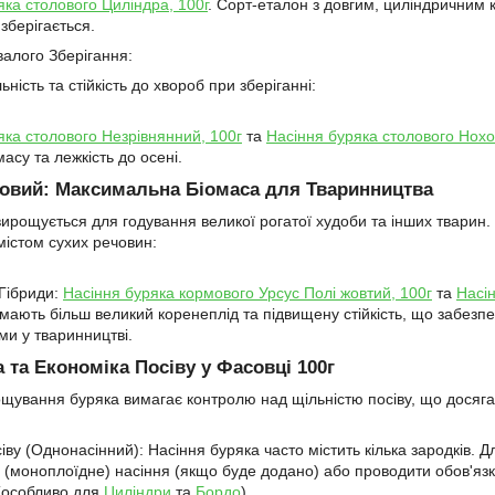
яка столового Циліндра, 100г
. Сорт-еталон з довгим, циліндричним
зберігається.
валого Зберігання:
ність та стійкість до хвороб при зберіганні:
яка столового Незрівнянний, 100г
та
Насіння буряка столового Нохо
асу та лежкість до осені.
овий: Максимальна Біомаса для Тваринництва
ирощується для годування великої рогатої худоби та інших тварин
містом сухих речовин:
 Гібриди:
Насіння буряка кормового Урсус Полі жовтий, 100г
та
Насін
 мають більш великий коренеплід та підвищену стійкість, що забезпе
ми у тваринництві.
а та Економіка Посіву у Фасовці 100г
ування буряка вимагає контролю над щільністю посіву, що досяга
сіву (Однонасінний): Насіння буряка часто містить кілька зародків.
 (моноплоїдне) насіння (якщо буде додано) або проводити обов'яз
(особливо для
Циліндри
та
Бордо
).