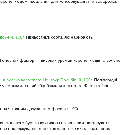
 коренеплодом, ідеальний для консервування та заморозки,
вський, 100г
. Пізньостиглі сорти, які набирають
. Головний фактор — високий урожай коренеплодів та зеленої
ня буряка кормового Центаур Полі білий, 100г
. Поліплоїдні
чує максимальний збір біомаси з гектара. Жовті та білі
ється точним дозуванням фасовки 100г:
 Для столового буряка критично важливо використовувати
кове проріджування для отримання великих, вирівняних