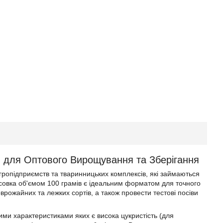
ти для Оптового Вирощування та Зберігання
гропідприємств та тваринницьких комплексів, які займаються
совка об'ємом 100 грамів є ідеальним форматом для точного
врожайних та лежких сортів, а також провести тестові посіви
вими характеристиками яких є висока цукристість (для