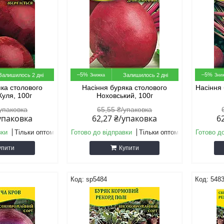
–5%
–5%
Залишилось 2 дні
Залишилось 2 дні
яка столового
Насіння буряка столового
Насіння
Куля, 100г
Ноховський, 100г
/упаковка
65,55 ₴/упаковка
/упаковка
62,27 ₴/упаковка
6
вки
Тільки оптом
Готово до відправки
Тільки оптом
Готово д
упити
Купити
sp5484
548