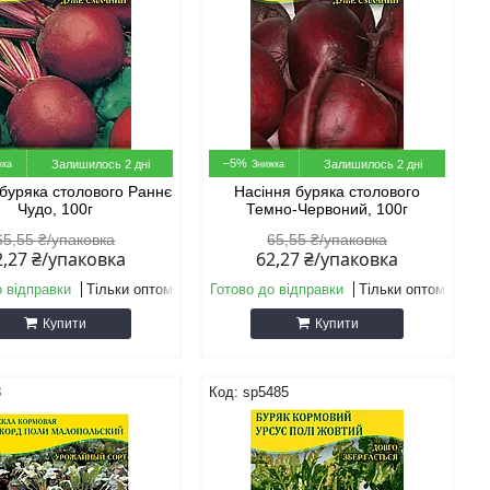
–5%
Залишилось 2 дні
Залишилось 2 дні
 буряка столового Раннє
Насіння буряка столового
Чудо, 100г
Темно-Червоний, 100г
65,55 ₴/упаковка
65,55 ₴/упаковка
2,27 ₴/упаковка
62,27 ₴/упаковка
о відправки
Тільки оптом
Готово до відправки
Тільки оптом
Купити
Купити
3
sp5485