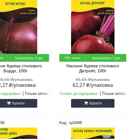
–5%
Залишилось 2 дні
Залишилось 2 дні
ння буряка столового
Насіння буряка столового
Бордо, 100г
Детройт, 100г
65,55 ₴/упаковка
65,55 ₴/упаковка
2,27 ₴/упаковка
62,27 ₴/упаковка
о відправки
Тільки оптом
Готово до відправки
Тільки оптом
Купити
Купити
496
sp5498