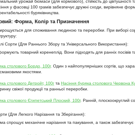
мальний урожай біомаси (для кормового), стійкість до цвітушності 
іння у фасовці 100 грамів забезпечує дружні сходи, вирівняне форм
рентабельності буряківництва.
овий: Форма, Колір та Призначення
ирощується для споживання людиною та переробки. При виборі сор
труктуру:
углі Сорти (Для Раннього Збору та Універсального Використання):
формують товарний коренеплід. Вони підходять для ранніх посівів т
яка столового Бордо, 100г
. Один з найпопулярніших сортів, що хар
 смаковими якостями.
яка столового Детройт, 100г
та
Насіння буряка столового Червона Ку
ринку свіжої продукції та ранньої переробки.
яка столового Єгипетський Плоский, 100г
. Ранній, плоскоокруглий 
рти (Для Легкого Нарізання та Зберігання):
а спрощує механічне нарізання та пакування, а також забезпечує 