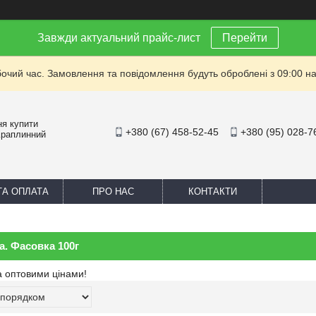
Завжди актуальний прайс-лист
Перейти
бочий час. Замовлення та повідомлення будуть оброблені з 09:00 на
ня купити
+380 (67) 458-52-45
+380 (95) 028-7
Краплинний
ТА ОПЛАТА
ПРО НАС
КОНТАКТИ
а. Фасовка 100г
а оптовими цінами!