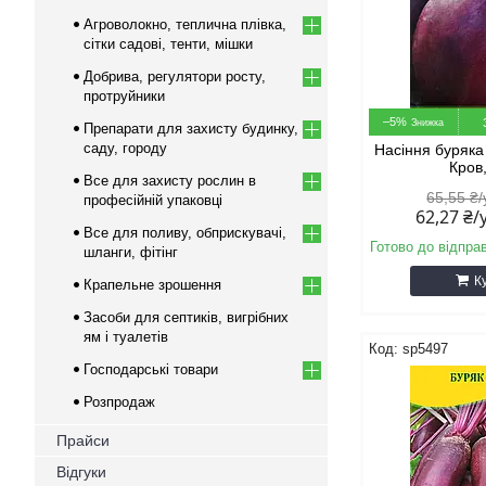
Агроволокно, теплична плівка,
сітки садові, тенти, мішки
Добрива, регулятори росту,
протруйники
–5%
Препарати для захисту будинку,
саду, городу
Насіння буряка
Кров
Все для захисту рослин в
65,55 ₴
професійній упаковці
62,27 ₴
Все для поливу, обприскувачі,
Готово до відпра
шланги, фітінг
К
Крапельне зрошення
Засоби для септиків, вигрібних
ям і туалетів
sp5497
Господарські товари
Розпродаж
Прайси
Відгуки