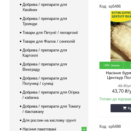
Добрива / препарати для
sp5486
Хвойних
Добрива / препарати для
Троянди
Товари для Петунії / пеларгонії
Товари для Фіалок / сенполій
Добрива / препарати для
Картоплі
Добрива / препарати для
–5%
Вінограду
Насіння бур
Центаур Пол
Добрива / препарати для
Полуниці / суниці
46 ₴/у
43,70 ₴
Добрива / препарати для Огірка
/ кабачка
Готово до відпра
Добрива / препарати для Томату
К
/ баклажану
Для рослин на кислому грунті
sp5488
Насіння пакетовані