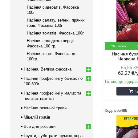
Насіння сидератів. Фасовка
100г
Насіння салату, зелені, пряних
трав. Фасовка 100г
Насіння томатів. Фасовка 100г
Насіння солодкого перцю.
Фасовка 100 гр.
–5%
Насіння квітів. Фасовка до
Насіння бур
Червона 
100гр.
65,55 ₴
Насіння. Велика фасовка
62,27 ₴
Насіння професійні у банках по
Готово до відпра
100-500г
К
Насіння професійні у малих та
великих пакетах
Насіння газонної трави
sp5489
Міцелій грибів
Все для розсади
Грунти, субстрати, суміші, кора