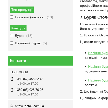
столового), макси
професійного нас
Тип продукції
основою високої 
⭐ Буряк Стол
Посівний (насіння)
18
Столовий буряк в
Культура
його внутрішню с
1. Плоскі та Окр
Буряк
13
Ці сорти швидко 
Кормовий буряк
5
Насіння бур
та відмінними
Контакти
Насіння бур
підходять для 
+380 (67) 458-52-45
Насіння бур
с 9:00 до 17:00
врожаю.
+380 (95) 028-76-08
2. Циліндричні Со
с 9:00 до 17:00
Циліндрична форм
http://7sotok.com.ua