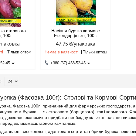
яка столового
Насіння буряка кормове
, 100г
Еккендорфське, 100 г
/упаковка
47,75 ₴/упаковка
ті
Тільки оптом
Немає в наявності
Тільки оптом
-52-45
+380 (67) 458-52-45
Буряка (Фасовка 100г): Столові та Кормові Сор
буряка. Фасовка 100г" призначений для фермерських господарств, а
уванням буряка — як столового (борщового), так і кормового. Фа
в, дозволяє економічно придбати необхідну кількість насіння високо
в перед великомасштабною кампанією.
редставлені високоякісні, адаптовані сорти та гібриди буряка, ключо