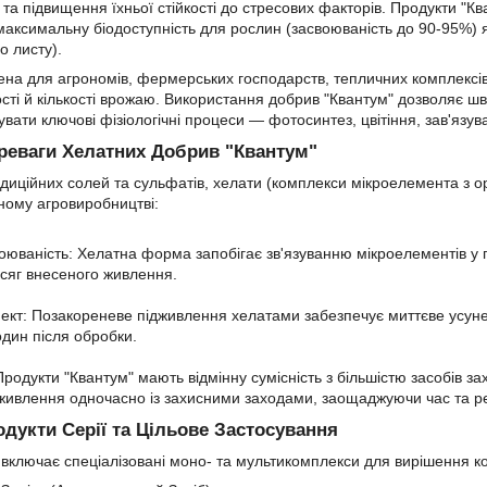
та підвищення їхньої стійкості до стресових факторів. Продукти "К
максимальну біодоступність для рослин (засвоюваність до 90-95%) я
о листу).
ена для агрономів, фермерських господарств, тепличних комплексів 
сті й кількості врожаю. Використання добрив "Квантум" дозволяє шв
увати ключові фізіологічні процеси — фотосинтез, цвітіння, зав'язува
реваги Хелатних Добрив "Квантум"
радиційних солей та сульфатів, хелати (комплекси мікроелемента з 
ному агровиробництві:
оюваність: Хелатна форма запобігає зв'язуванню мікроелементів у ґ
сяг внесеного живлення.
кт: Позакореневе підживлення хелатами забезпечує миттєве усуне
один після обробки.
Продукти "Квантум" мають відмінну сумісність з більшістю засобів 
живлення одночасно із захисними заходами, заощаджуючи час та р
дукти Серії та Цільове Застосування
" включає спеціалізовані моно- та мультикомплекси для вирішення к