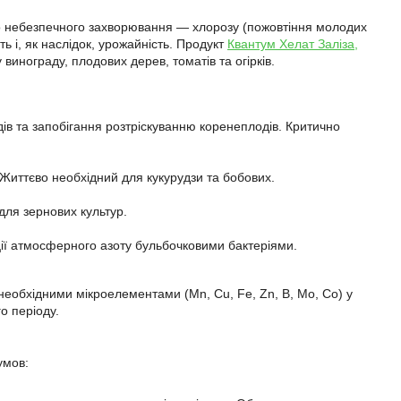
до небезпечного захворювання — хлорозу (пожовтіння молодих
ь і, як наслідок, урожайність. Продукт
Квантум Хелат Заліза,
инограду, плодових дерев, томатів та огірків.
дів та запобігання розтріскуванню коренеплодів. Критично
). Життєво необхідний для кукурудзи та бобових.
для зернових культур.
ії атмосферного азоту бульбочковими бактеріями.
еобхідними мікроелементами (Mn, Cu, Fe, Zn, B, Mo, Co) у
о періоду.
умов: