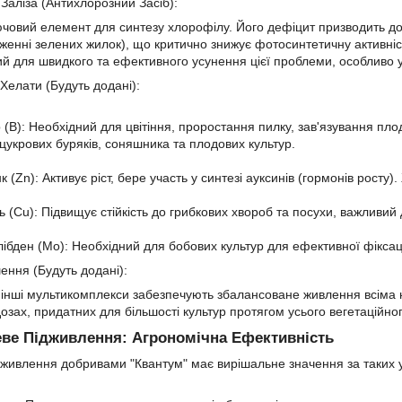
 Заліза (Антихлорозний Засіб):
ючовий елемент для синтезу хлорофілу. Його дефіцит призводить 
женні зелених жилок), що критично знижує фотосинтетичну активніст
 для швидкого та ефективного усунення цієї проблеми, особливо у в
 Хелати (Будуть додані):
 (B): Необхідний для цвітіння, проростання пилку, зав'язування пло
цукрових буряків, соняшника та плодових культур.
 (Zn): Активує ріст, бере участь у синтезі ауксинів (гормонів росту
 (Cu): Підвищує стійкість до грибкових хвороб та посухи, важливий 
ібден (Mo): Необхідний для бобових культур для ефективної фіксац
ення (Будуть додані):
 інші мультикомплекси забезпечують збалансоване живлення всіма н
озах, придатних для більшості культур протягом усього вегетаційног
еве Підживлення: Агрономічна Ефективність
живлення добривами "Квантум" має вирішальне значення за таких 