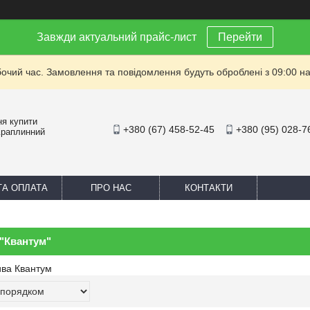
Завжди актуальний прайс-лист
Перейти
бочий час. Замовлення та повідомлення будуть оброблені з 09:00 на
ня купити
+380 (67) 458-52-45
+380 (95) 028-7
Краплинний
ТА ОПЛАТА
ПРО НАС
КОНТАКТИ
 "Квантум"
ива Квантум