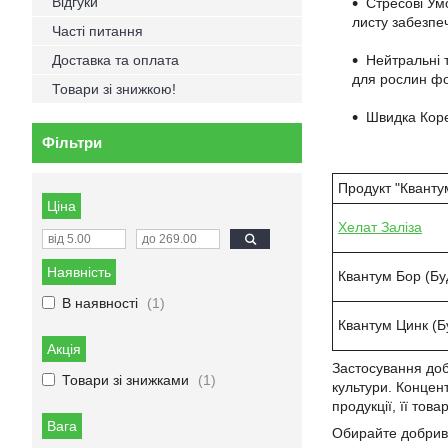
Відгуки
Стресові Ум
листу забезпе
Часті питання
Доставка та оплата
Нейтральні т
для рослин фо
Товари зі знижкою!
Швидка Коре
Фільтри
Продукт "Кванту
Ціна
Хелат Заліза
Наявність
Квантум Бор (Бу
В наявності
1
Квантум Цинк (Б
Акція
Застосування доб
Товари зі знижками
1
культури. Концен
продукції, її това
Вага
Обирайте добрива