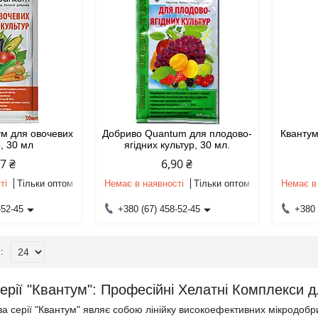
ум для овочевих
Добриво Quantum для плодово-
Квантум
р, 30 мл
ягідних культур, 30 мл.
97 ₴
6,90 ₴
ті
Тільки оптом
Немає в наявності
Тільки оптом
Немає в
-52-45
+380 (67) 458-52-45
+380 
Серії "Квантум": Професійні Хелатні Комплекси
ва серії "Квантум" являє собою лінійку високоефективних мікродобри