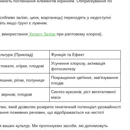
аднюють поглинання елементів корінням. Обприскування по
особливо залізо, цинк, марганець) переходять у недоступні
іть якщо ґрунт є лужним.
, використання
Хелату Заліза
при раптовому хлорозі).
ультура (Приклад)
Функція та Ефект
Усунення хлорозу, активація
томати, огірки, плодові
фотосинтезу
Покращення цвітіння, зав'язування
няшник, ріпак, полуниця
плодів
Синтез ауксинів, ріст вегетативної
 зернові, плодові
маси
лин, який дозволяє розкрити генетичний потенціал урожайності
ання поживних речовин, що відображається на чистоті
м ваших культур. Ми пропонуємо засоби, які допоможуть