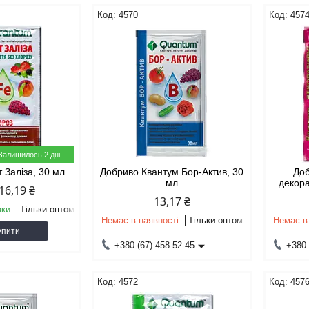
4570
457
Залишилось 2 дні
 Заліза, 30 мл
Добриво Квантум Бор-Актив, 30
До
мл
декора
16,19 ₴
13,17 ₴
вки
Тільки оптом
Немає в наявності
Тільки оптом
Немає в
упити
+380 (67) 458-52-45
+380 
4572
457