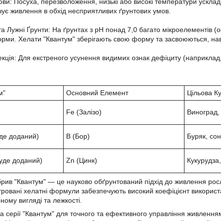
ови: Посуха, перезволоження, низькі або високі температури ускл
чує живлення в обхід несприятливих ґрунтових умов.
а Лужні Ґрунти: На ґрунтах з pH понад 7,0 багато мікроелементів (
рми. Хелати "Квантум" зберігають свою форму та засвоюються, нав
кція: Для екстреного усунення видимих ознак дефіциту (наприклад
м"
Основний Елемент
Цільова К
Fe (Залізо)
Виноград, 
де доданий)
B (Бор)
Буряк, со
уде доданий)
Zn (Цинк)
Кукурудза,
рив "Квантум" — це науково обґрунтований підхід до живлення рос
тровані хелатні формули забезпечують високий коефіцієнт використ
рному вигляді та лежкості.
 серії "Квантум" для точного та ефективного управління живлення