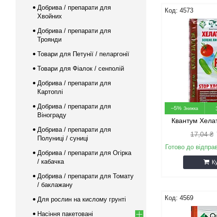
Добрива / препарати для
4573
Хвойних
Добрива / препарати для
Троянди
Товари для Петунії / пеларгонії
Товари для Фіалок / сенполій
Добрива / препарати для
Картоплі
Добрива / препарати для
–5%
Вінограду
Квантум Хелат
Добрива / препарати для
17,04 ₴
Полуниці / суниці
Готово до відпра
Добрива / препарати для Огірка
/ кабачка
К
Добрива / препарати для Томату
/ баклажану
4569
Для рослин на кислому грунті
Насіння пакетовані