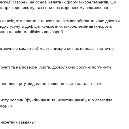
вантум" створені на основі хелатних форм мікроелементів, що
к при кореневому, так і при позакореневому підживленні
та всіх, хто прагне інтенсивного землеробства та хоче досягти
идко усунути дефіцит конкретних мікроелементів (хлорози,
ння плодів та стійкість до хвороб.
органічною кислотою) мають низку значних переваг, критично
рунті та на поверхні листа, дозволяючи рослині поглинути
ння дефіциту, видимі поліпшення часто настають вже
захисту рослин (фунгіцидами та інсектицидами), що дозволяє
есурси.
онкретних завдань: