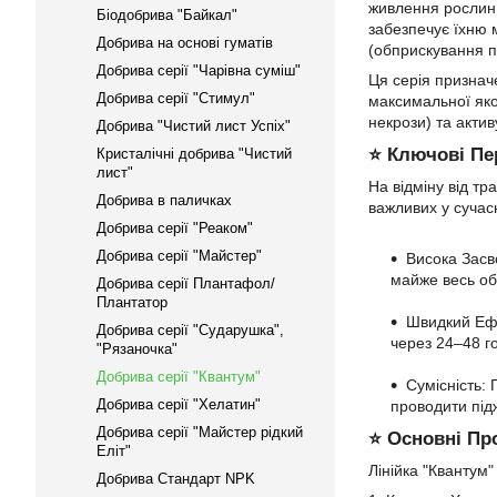
живлення рослин 
Біодобрива "Байкал"
забезпечує їхню 
Добрива на основі гуматів
(обприскування п
Добрива серії "Чарівна суміш"
Ця серія признач
Добрива серії "Стимул"
максимальної яко
некрози) та актив
Добрива "Чистий лист Успіх"
⭐ Ключові Пе
Кристалічні добрива "Чистий
лист"
На відміну від т
Добрива в паличках
важливих у сучас
Добрива серії "Реаком"
Добрива серії "Майстер"
Висока Засв
майже весь об
Добрива серії Плантафол/
Плантатор
Швидкий Ефе
Добрива серії "Сударушка",
через 24–48 г
"Рязаночка"
Добрива серії "Квантум"
Сумісність: 
Добрива серії "Хелатин"
проводити під
Добрива серії "Майстер рідкий
⭐ Основні Про
Еліт"
Лінійка "Квантум
Добрива Стандарт NPK