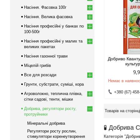
Насіння. Фасовка 100г
Насіння. Велика фасовка
Насіння професійні у банках по
100-500г
Насіння професійні у малих та
великих пакетах
Насіння газонної трави
Добриво Квант
культу
Міцелій грибів
9,
Все для розсади
Немає в наявнос
Грунти, субстрати, суміші, кора
+380 (67) 458
Агроволокно, теплична плівка,
сітки садові, тенти, мішки
Добрива, регулятори росту,
протруйники
Мінеральні добрива
🧪 Добрива 
Регулятори росту рослин,
Категорія "Добри
стимулятори коренеутворення