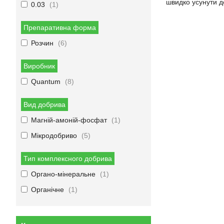
швидко усунути д
0.03
1
Препаративна форма
Розчин
6
Виробник
Quantum
8
Вид добрива
Магній-амоній-фосфат
1
Мікродобриво
5
Тип комплексного добрива
Органо-мінеральне
1
Органічне
1