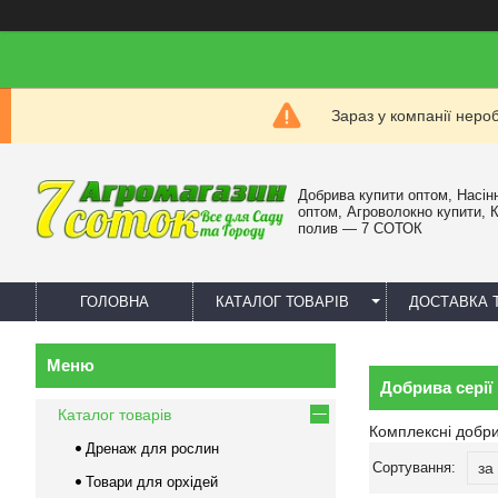
Зараз у компанії неро
Добрива купити оптом, Насін
оптом, Агроволокно купити, 
полив — 7 СОТОК
ГОЛОВНА
КАТАЛОГ ТОВАРІВ
ДОСТАВКА 
Добрива серії
Каталог товарів
Комплексні добр
Дренаж для рослин
Товари для орхідей