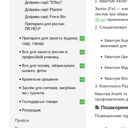
1. Квантум Хелат
Добрива серії "Effect"
Залізо (Fe) — кл
Добрива серії Planton
листків при збере
Добрива серії Force Bio
30 мл
призначений
Препарати для рослин
2. Спеціалізовані
DR.HELP
Препарати для захисту будинку,
Квантум Бор
саду, городу
важливий для 
Все для захисту рослин в
Квантум Цинк
професійній упаковці
Все для поливу, обприскувачі,
Квантум Мідь
шланги, фітінг
Квантум Мол
Крапельне зрошення
3. Комплексні Ріш
Засоби для септиків, вигрібних
ям і туалетів
Квантум Комбі та
профілактичних д
Господарські товари
📝 Позакорен
Розпродаж
Позакореневе під
Прайси