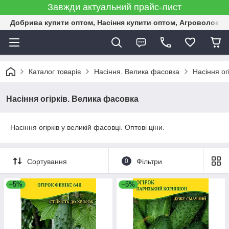
Завжди актуальний прайс-лист
Добрива купити оптом, Насіння купити оптом, Агроволокн
Каталог товарів
Насіння. Велика фасовка
Насіння ог
Насіння огірків. Велика фасовка
Насіння огірків у великій фасовці. Оптові ціни.
Сортування
0
Фільтри
–5%
–5%