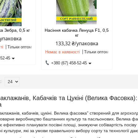
а Зебра, 0,5 кг
Насіння кабачка Ленуца F1, 0,5
кг
/упаковка
133,32 ₴/упаковка
ті
Тільки оптом
Немає в наявності
Тільки оптом
-52-45
+380 (67) 458-52-45
Баклажанів, Кабачків та Цукіні (Велика Фасовка
а
баклажанів, кабачків, цукіні. Велика фасовка" створений для агрохо
товарне виробництво баштанних культур та пасльонових. Велика фасо
є ефективно планувати посівні площі, знижуючи собівартість посіву 
і культури, які за умови правильного вибору сорту та технології да