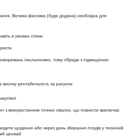
абачок. Велика фасовка (буде додана) необхідна для
авіть в умовах спеки.
ркоти.
захворювань пасльонових, тому гібриди з підвищеною
 високу рентабельність за рахунок:
акупівлі.
унт з використанням точних сівалок, що повністю виключає
водити щоденне або через день збирання плодів у технічній
ний урожай.