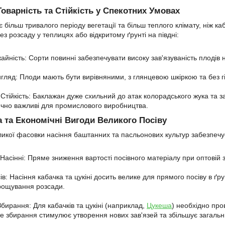
оварність та Стійкість у Спекотних Умовах
 більш тривалого періоду вегетації та більш теплого клімату, ніж к
з розсаду у теплицях або відкритому ґрунті на півдні:
йність: Сорти повинні забезпечувати високу зав'язуваність плодів н
гляд: Плоди мають бути вирівняними, з глянцевою шкіркою та без гі
Стійкість: Баклажан дуже схильний до атак колорадського жука та 
тично важливі для промислового виробництва.
а та Економічні Вигоди Великого Посіву
икої фасовки насіння баштанних та пасльонових культур забезпечує
 Насінні: Пряме зниження вартості посівного матеріалу при оптовій з
в: Насіння кабачка та цукіні досить велике для прямого посіву в ґр
рощування розсади.
бирання: Для кабачків та цукіні (наприклад,
Цукеша
) необхідно про
сте збирання стимулює утворення нових зав'язей та збільшує загаль