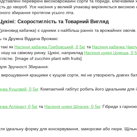
редставлені перевірені високоврожайні сорти та гібриди, ключовими х
сть до хвороб. Усе насіння у великій упаковці вирізняється високою
рного збирання протягом усього літа.
Цукіні: Скоростиглість та Товарний Вигляд
і (різновид кабачка) є одними з найбільш ранніх та врожайних овочі
ть та Дружна Віддача Врожаю:
 такі як
Насіння кабачка Грибовський, 0,5кг
та
Насіння кабачка Чаклу
 нішу на свіжому ринку. Цукіні, наприклад
Насіння цукіні Цукеша, 0,5
істю. [Image of zucchini plant with fruits]
для Зручності Збирання:
вирощування кращими є кущові сорти, які не утворюють довгих бат
ачка Кущовий, 0,5кг
. Компактний габітус робить його ідеальним для
чка Аспірант, 0,5кг
та
Насіння цукіні Шпачок, 0,5кг
. Гібриди з гарно
ти ідеальну форму для консервування, заморозки або пюре. Щільна,