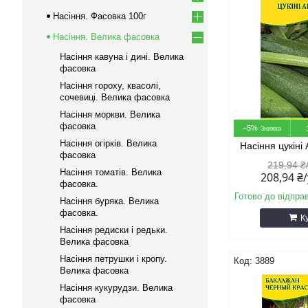
Насіння. Фасовка 100г
Насіння. Велика фасовка
Насіння кавуна і дині. Велика
фасовка
Насіння гороху, квасолі,
сочевиці. Велика фасовка
Насіння моркви. Велика
фасовка
–5%
Насіння огірків. Велика
Насіння цукіні 
фасовка
219,94 ₴
Насіння томатів. Велика
208,94 ₴
фасовка.
Готово до відпра
Насіння буряка. Велика
фасовка.
К
Насіння редиски і редьки.
Велика фасовка
Насіння петрушки і кропу.
3889
Велика фасовка
Насіння кукурудзи. Велика
фасовка