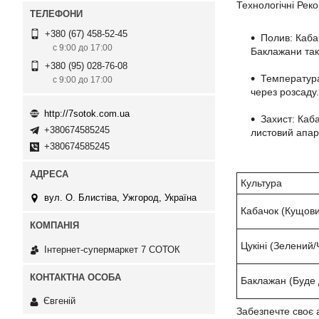
Технологічні Реко
+380 (67) 458-52-45
Полив: Каба
с 9:00 до 17:00
Баклажани так
+380 (95) 028-76-08
Температура
с 9:00 до 17:00
через розсаду.
http://7sotok.com.ua
Захист: Каба
+380674585245
листовий апар
+380674585245
Культура
вул. О. Блистіва, Ужгород, Україна
Кабачок (Кущов
Цукіні (Зелений
Інтернет-супермаркет 7 СОТОК
Баклажан (Буде
Євгеній
Забезпечте своє 