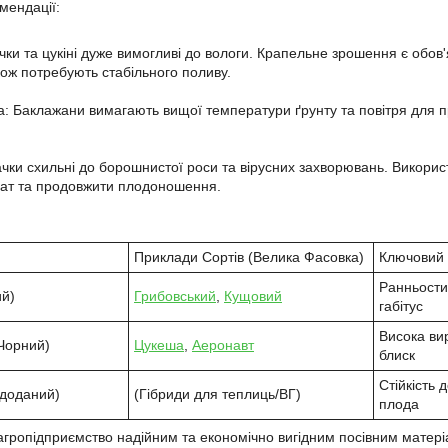
мендації:
чки та цукіні дуже вимогливі до вологи. Крапельне зрошення є обо
ож потребують стабільного поливу.
: Баклажани вимагають вищої температури ґрунту та повітря для п
чки схильні до борошнистої роси та вірусних захворювань. Використа
ат та продовжити плодоношення.
Приклади Сортів (Велика Фасовка)
Ключовий 
Ранньости
ий)
Грибовський
,
Кущовий
габітус
Висока вир
/Чорний)
Цукеша
,
Аеронавт
блиск
Стійкість 
 доданий)
(Гібриди для теплиць/ВГ)
плода
агропідприємство надійним та економічно вигідним посівним матеріал