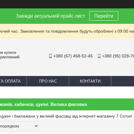
Завжди актуальний прайс-лист
Перейти
бочий час. Замовлення та повідомлення будуть оброблені з 09:00 на
ня купити
+380 (67) 458-52-45
+380 (95) 028-7
Краплинний
ТА ОПЛАТА
ПРО НАС
КОНТАКТИ
жанів, кабачків, цукіні. Велика фасовка
 цукіні і баклажани у великій фасовці від інтернет-магазину 7 Соток!