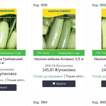
3938
393
–5%
–5%
Залишилось 3 дні
Залишилось 3 дні
ка Грибовський,
Насіння кабачка Аспірант, 0,5 кг
Насіння
5 кг
258,75 ₴/упаковка
2
245,81 ₴/упаковка
24
/упаковка
/упаковка
Готово до відправки
Тільки оптом
Готово д
вки
Тільки оптом
Купити
упити
3864
386