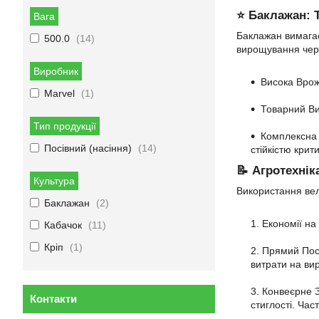
⭐ Баклажан: Т
Вага
Баклажан вимагає
500.0
14
вирощування чере
Виробник
Висока Врожа
Marvel
1
Товарний Ви
Тип продукції
Комплексна 
Посівний (насіння)
14
стійкістю кри
📝 Агротехнік
Культура
Використання вел
Баклажан
2
Економії на
Кабачок
11
Кріп
1
Прямий Посі
витрати на ви
Конвеєрне З
Контакти
стиглості. Ча