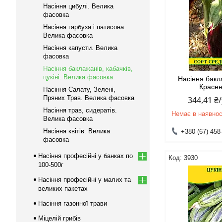
Насіння цибулі. Велика
фасовка
Насіння гарбуза і патисона.
Велика фасовка
Насіння капусти. Велика
фасовка
Насіння баклажанів, кабачків,
цукіні. Велика фасовка
Насіння бак
Красен
Насіння Салату, Зелені,
Пряних Трав. Велика фасовка
344,41 ₴
Насіння трав, сидератів.
Немає в наявнос
Велика фасовка
Насіння квітів. Велика
+380 (67) 458
фасовка
Насіння професійні у банках по
3930
100-500г
Насіння професійні у малих та
великих пакетах
Насіння газонної трави
Міцелій грибів