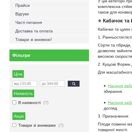
У цій категорії п
Прайси
комплексна стійкі
також для конвеє
Відгуки
⭐ Кабачок та 
Часті питання
Кабачки та цукін
Доставка та оплата
1. Ранньостигліс
Товари зі знижкою!
Сорти та гібриди,
дозволяє зайняти
Фільтри
високою скоростигл
2. Кущові Форми 
Для масштабного 
Ціна
Насіння каб
збирання.
Наявність
В наявності
7
Насіння каба
догляд.
Акція
3. Призначення:
Плоди повинні ма
Товари зі знижками
7
товарної якості.