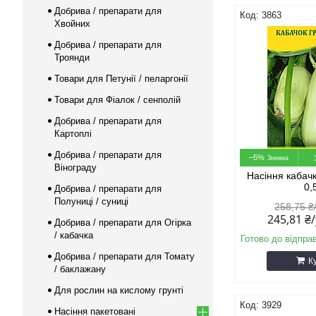
Добрива / препарати для
3863
Хвойних
Добрива / препарати для
Троянди
Товари для Петунії / пеларгонії
Товари для Фіалок / сенполій
Добрива / препарати для
Картоплі
Добрива / препарати для
–5%
Вінограду
Насіння кабач
0,
Добрива / препарати для
Полуниці / суниці
258,75 ₴
245,81 ₴
Добрива / препарати для Огірка
/ кабачка
Готово до відпра
Добрива / препарати для Томату
К
/ баклажану
Для рослин на кислому грунті
3929
Насіння пакетовані