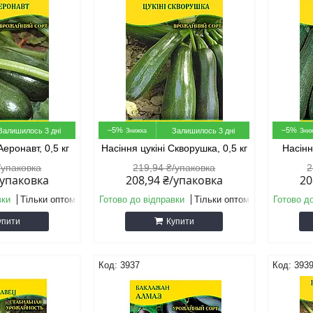
–5%
–5%
Залишилось 3 дні
Залишилось 3 дні
Аеронавт, 0,5 кг
Насіння цукіні Скворушка, 0,5 кг
Насінн
/упаковка
219,94 ₴/упаковка
2
/упаковка
208,94 ₴/упаковка
20
вки
Тільки оптом
Готово до відправки
Тільки оптом
Готово д
упити
Купити
3937
393