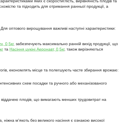
арактеристиками яких є скоростиглість, вирівняність плодів та
 схожістю та підходить для отримання ранньої продукції, а
в. Для оптового вирощування важливі наступні характеристики:
н, 0,5кг
, забезпечують максимально ранній вихід продукції, що
кг
та
Насіння цукіні Аеронавт, 0,5кг
, також вирізняються
огів, економлять місце та полегшують часте збирання врожаю:
 інтенсивних схем посадки та ручного або механізованого
ю віддачею плодів, що вимагають менших трудовитрат на
 ніжна м'якоть без великого насіння є ознакою високої