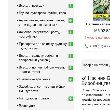
Все для розсади
Грунти, субстрати, суміші, кора
Агроволокно, теплична плівка,
Насіння кабачк
сітки садові, тенти, мішки
166,02 ₴
Добрива, регулятори росту,
протруйники
Немає в наявнос
Препарати для захисту будинку,
+380 (67) 458
саду, городу
Все для захисту рослин в
професійній упаковці
Все для поливу, обприскувачі,
шланги, фітінг
🍆 Насіння 
Крапельне зрошення
Виробництв
Засоби для септиків, вигрібних
Розділ "Насіння 
ям і туалетів
орієнтованих на 
Господарські товари
коштів та дозволя
високорентабельн
Розпродаж