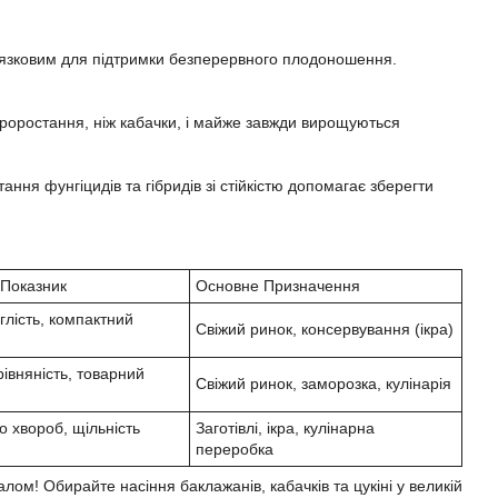
в'язковим для підтримки безперервного плодоношення.
роростання, ніж кабачки, і майже завжди вирощуються
ння фунгіцидів та гібридів зі стійкістю допомагає зберегти
Показник
Основне Призначення
глість, компактний
Свіжий ринок, консервування (ікра)
івняність, товарний
Свіжий ринок, заморозка, кулінарія
до хвороб, щільність
Заготівлі, ікра, кулінарна
переробка
ом! Обирайте насіння баклажанів, кабачків та цукіні у великій