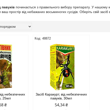
 павуків
починається з правильного вибору препарату. У нашому ка
 ваш простір від небажаних восьминогих сусідів. Оберіть свій засіб 
48872
 від небезпечних
Засіб Каракурт, від небезпечних
в, 25мл
павуків, 30мл
68 ₴
54,34 ₴