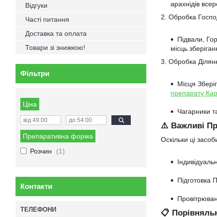
арахнідів всер
Відгуки
2. Обробка Госпо
Часті питання
Доставка та оплата
Підвали, Го
Товари зі знижкою!
місць зберіга
3. Обробка Ділянк
Фільтри
Місця Збері
препарату Кар
Ціна
Чагарники т
⚠️ Важливі П
Препаративна форма
Оскільки ці засо
Розчин
1
Індивідуаль
Підготовка 
Контакти
Провітрюван
📋 Порівняль