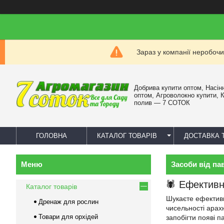
Зараз у компанії неробочи
Добрива купити оптом, Насін
оптом, Агроволокно купити, 
полив — 7 СОТОК
ГОЛОВНА
КАТАЛОГ ТОВАРІВ
ДОСТАВКА 
Засоби від па
🕷️ Ефективн
Каталог товарів
Шукаєте ефективні
Дренаж для рослин
чисельності арах
Товари для орхідей
запобігти появі п