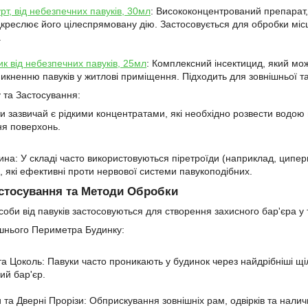
рт, від небезпечних павуків, 30мл
: Висококонцентрований препарат,
ідкреслює його цілеспрямовану дію. Застосовується для обробки місц
.
ик від небезпечних павуків, 25мл
: Комплексний інсектицид, який мо
никненню павуків у житлові приміщення. Підходить для зовнішньої т
 та Застосування:
 зазвичай є рідкими концентратами, які необхідно розвести водою в
ня поверхонь.
ина: У складі часто використовуються піретроїди (наприклад, ципер
, які ефективні проти нервової системи павукоподібних.
астосування та Методи Обробки
асоби від павуків застосовуються для створення захисного бар'єра у
шнього Периметра Будинку:
а Цоколь: Павуки часто проникають у будинок через найдрібніші щі
ий бар'єр.
и та Дверні Прорізи: Обприскування зовнішніх рам, одвірків та нал