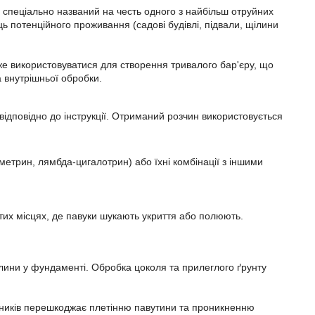
 спеціально названий на честь одного з найбільш отруйних
ь потенційного проживання (садові будівлі, підвали, щілини
же використовуватися для створення тривалого бар'єру, що
а внутрішньої обробки.
ідповідно до інструкції. Отриманий розчин використовується
метрин, лямбда-цигалотрин) або їхні комбінації з іншими
 тих місцях, де павуки шукають укриття або полюють.
лини у фундаменті. Обробка цоколя та прилеглого ґрунту
ичників перешкоджає плетінню павутини та проникненню