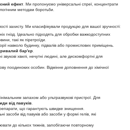
сний ефект
. Ми пропонуємо універсальні спреї, концентрати
кологічним методам боротьби.
ості захисту. Ми класифікували продукцію для вашої зручності:
ніх гнізд. Ідеально підходять для обробки важкодоступних
вини, такі як піретроїди.
рії навколо будинку, підвалів або промислових приміщень.
тривалий бар'єр
.
 звукові хвилі, нечутні людині, але дискомфортні для
лову поодиноких особин. Відмінне доповнення до хімічної
німальним запахом або ультразвукові пристрої. Для
иди від павуків
.
і препарати, що гарантують швидке знищення.
і засоби від павуків або засоби у формі гелів, які
вати до кількох тижнів, запобігаючи повторному