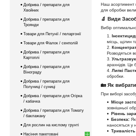
Наш асортимент в
Добрива / препарати для
для обробки вели
Хвойних
🔬 Види Засо
Добрива / препарати для
Троянди
Вибір оптимально
Товари для Петунії / пеларгонії
Інсектицид
місць, щілин т
Товари для Фіалок / сенполій
Концентрат
Добрива / препарати для
Розводяться 
Картоплі
Ультразвук
арахнідів. Це
Добрива / препарати для
Липкі Паст
Вінограду
обробки.
Добрива / препарати для
🏡 Як вибрати
Полуниці / суниці
При виборі засоб
Добрива / препарати для Огірка
/ кабачка
Місце заст
зовнішньої об
Добрива / препарати для Томату
Рівень зар
/ баклажану
Безпека:
Якщ
Для рослин на кислому грунті
наносяться у 
Тривалість 
Насіння пакетовані