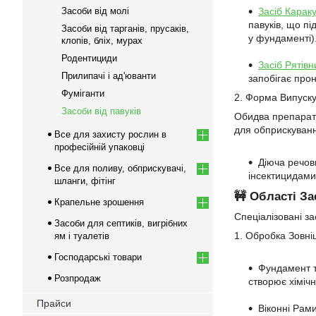
Засоби від молі
Засіб Караку
павуків, що п
Засоби від тарганів, прусаків,
у фундаменті)
клопів, бліх, мурах
Родентициди
Засіб Рятівн
Прилипачі і ад'юванти
запобігає про
Фуміганти
2. Форма Випуску
Засоби від павуків
Обидва препарати
для обприскуван
Все для захисту рослин в
професійній упаковці
Діюча речов
Все для поливу, обприскувачі,
інсектицидами
шланги, фітінг
🚧 Області З
Крапельне зрошення
Спеціалізовані з
Засоби для септиків, вигрібних
1. Обробка Зовні
ям і туалетів
Господарські товари
Фундамент т
Розпродаж
створює хімічн
Прайси
Віконні Рам