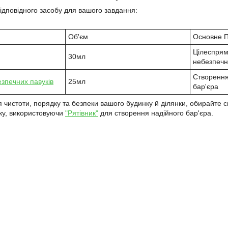
ідповідного засобу для вашого завдання:
Об'єм
Основне 
Цілеспря
30мл
небезпечн
Створення
езпечних павуків
25мл
бар'єра
чистоти, порядку та безпеки вашого будинку й ділянки, обирайте спе
ку, використовуючи
"Рятівник"
для створення надійного бар'єра.