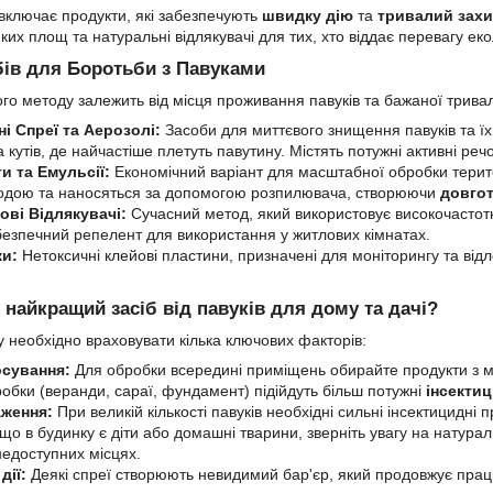
ключає продукти, які забезпечують
швидку дію
та
тривалий захи
ких площ та натуральні відлякувачі для тих, хто віддає перевагу е
бів для Боротьби з Павуками
го методу залежить від місця проживання павуків та бажаної тривал
ні Спреї та Аерозолі:
Засоби для миттєвого знищення павуків та їх
а кутів, де найчастіше плетуть павутину. Містять потужні активні речо
и та Емульсії:
Економічний варіант для масштабної обробки терито
водою та наносяться за допомогою розпилювача, створюючи
довго
ові Відлякувачі:
Сучасний метод, який використовує високочастотні
 безпечний репелент для використання у житлових кімнатах.
ки:
Нетоксичні клейові пластини, призначені для моніторингу та від
 найкращий засіб від павуків для дому та дачі?
у необхідно враховувати кілька ключових факторів:
осування:
Для обробки всередині приміщень обирайте продукти з мі
робки (веранди, сараї, фундамент) підійдуть більш потужні
інсектиц
аження:
При великій кількості павуків необхідні сильні інсектицидн
о в будинку є діти або домашні тварини, зверніть увагу на натуральн
недоступних місцях.
дії:
Деякі спреї створюють невидимий бар'єр, який продовжує працю