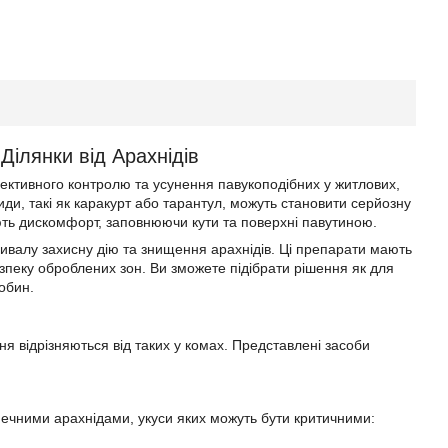
Ділянки від Арахнідів
ефективного контролю та усунення павукоподібних у житлових,
ди, такі як каракурт або тарантул, можуть становити серйозну
ють дискомфорт, заповнюючи кути та поверхні павутиною.
ривалу захисну дію та знищення арахнідів. Ці препарати мають
пеку оброблених зон. Ви зможете підібрати рішення як для
обин.
ня відрізняються від таких у комах. Представлені засоби
ечними арахнідами, укуси яких можуть бути критичними: