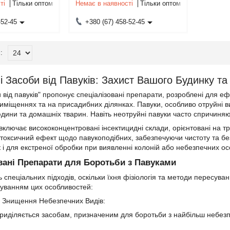
ті
Тільки оптом
Немає в наявності
Тільки оптом
-52-45
+380 (67) 458-52-45
і Засоби від Павуків: Захист Вашого Будинку та 
и від павуків" пропонує спеціалізовані препарати, розроблені для 
иміщеннях та на присадибних ділянках. Павуки, особливо отруйні ви
дини та домашніх тварин. Навіть неотруйні павуки часто спричиня
ключає висококонцентровані інсектицидні склади, орієнтовані на т
оксичний ефект щодо павукоподібних, забезпечуючи чистоту та без
к і для екстреної обробки при виявленні колоній або небезпечних ос
овані Препарати для Боротьби з Павуками
спеціальних підходів, оскільки їхня фізіологія та методи пересуван
хуванням цих особливостей:
я Знищення Небезпечних Видів:
риділяється засобам, призначеним для боротьби з найбільш небезп