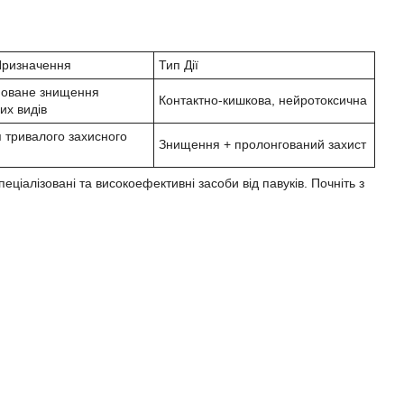
Призначення
Тип Дії
моване знищення
Контактно-кишкова, нейротоксична
их видів
 тривалого захисного
Знищення + пролонгований захист
ціалізовані та високоефективні засоби від павуків. Почніть з