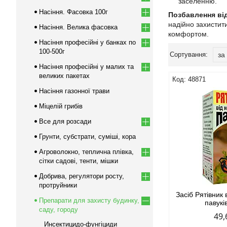
заселенню.
Насіння. Фасовка 100г
Позбавлення від
надійно захистити
Насіння. Велика фасовка
комфортом.
Насіння професійні у банках по
100-500г
Насіння професійні у малих та
великих пакетах
48871
Насіння газонної трави
Міцелій грибів
Все для розсади
Грунти, субстрати, суміші, кора
Агроволокно, теплична плівка,
сітки садові, тенти, мішки
Добрива, регулятори росту,
протруйники
Засіб Рятівник
Препарати для захисту будинку,
павукі
саду, городу
49,
Инсектицидо-фунгіциди