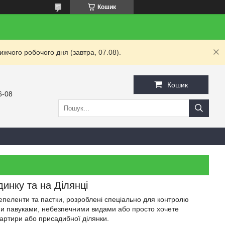
Кошик
жчого робочого дня (завтра, 07.08).
Кошик
6-08
динку та на Ділянці
 репеленти та пастки, розроблені спеціально для контролю
вими павуками, небезпечними видами або просто хочете
квартири або присадибної ділянки.