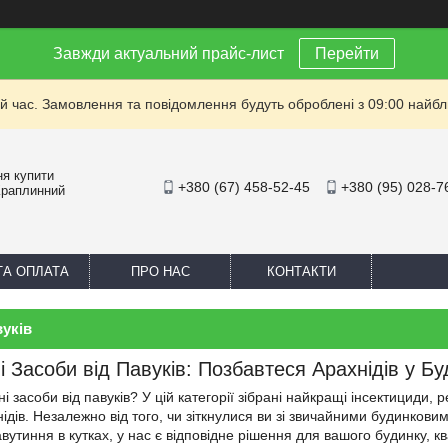
Завжди актуальний прайс-лист
Перейти
й час. Замовлення та повідомлення будуть оброблені з 09:00 найбли
ня купити
+380 (67) 458-52-45
+380 (95) 028-7
Краплинний
ТА ОПЛАТА
ПРО НАС
КОНТАКТИ
вуків
і Засоби від Павуків: Позбавтеся Арахнідів у Бу
 засоби від павуків? У цій категорії зібрані найкращі інсектициди,
нідів. Незалежно від того, чи зіткнулися ви зі звичайними будинко
авутиння в кутках, у нас є відповідне рішення для вашого будинку, 