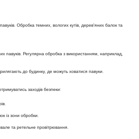
авуків. Обробка темних, вологих кутів, дерев'яних балок та
их павуків. Регулярна обробка з використанням, наприклад,
прилягають до будинку, де можуть ховатися павуки.
отримуватись заходів безпеки:
ів.
ок із зони обробки.
ивале та ретельне провітрювання.