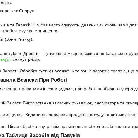
едину.
дарських Споруд:
рища та Гаражі: Ці місця часто слугують ідеальними сховищами для п
ння забезпечує їхнє знищення.
и (Зони Ризику):
гання Дров: Дровітні — улюблене місце проживання багатьох отруйн
акурт
, знижує ризик.
а Зарості: Обробка густих насаджень та зон із високою травою, що 
равила Безпеки При Роботі
би є концентрованими інсектицидами, при роботі необхідно суворо д
ний Захист: Використання захисних рукавичок, респіратора та окуляр
Приміщення: Видалення харчових продуктів, посуду та дитячих іграш
ня: Після обробки внутрішніх приміщень необхідно забезпечити тр
на Таблиця Засобів від Павуків