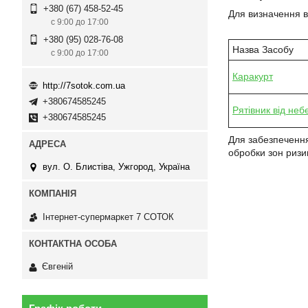
+380 (67) 458-52-45
Для визначення в
с 9:00 до 17:00
+380 (95) 028-76-08
Назва Засобу
с 9:00 до 17:00
Каракурт
http://7sotok.com.ua
+380674585245
Рятівник від неб
+380674585245
Для забезпечення 
обробки зон ризи
вул. О. Блистіва, Ужгород, Україна
Інтернет-супермаркет 7 СОТОК
Євгеній