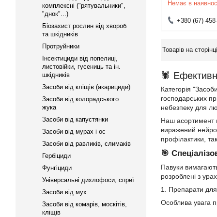
Немає в наявнос
комплексні ("рятувальники",
"днок"...)
+380 (67) 458
Біозахист рослин від хвороб
та шкідників
Протруйники
Інсектициди від попелиці,
листовійки, гусениць та ін.
🕷️ Ефективн
шкідників
Засоби від кліщів (акарициди)
Категорія "Засоб
господарських пр
Засоби від колорадського
жука
небезпеку для лю
Засоби від капустянки
Наш асортимент в
виражений нейрот
Засоби від мурах і ос
профілактики, та
Засоби від равликів, слимаків
🎯 Спеціаліз
Гербіциди
Павуки вимагають 
Фунгіциди
розроблені з ура
Універсальні дихлофоси, спреї
1. Препарати дл
Засоби від мух
Особлива увага п
Засоби від комарів, москітів,
кліщів