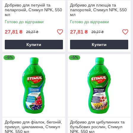
Добриво для петуній та
Добриво для плющів та
пеларгоній, Стимул NPK, 550
папоротей, Стимул NPK, 550
мл
мл
Готово до відправки
Готово до відправки
27,81
27,81
₴
₴
29,27 ₴
29,27 ₴
Купити
Купити
–5%
–5%
Добриво для фіалок, бегоній,
Добриво для цибулинних та
примул, цикламена, Стимул
бульбових рослин, Стимул
NPK, 550 мл
NPK, 550 мл