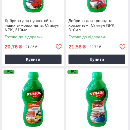
Добриво для пуансетій та
Добриво для троянд та
інших зимових квітів, Стимул
хризантем, Стимул NPK,
NPK, 310мл
310мл
Готово до відправки
Готово до відправки
20,76
21,58
₴
₴
21,85 ₴
22,72 ₴
Купити
Купити
–5%
–5%