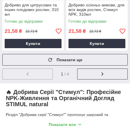
Добриво для цитрусових та
Добриво осінньо-зимове, для
інших плодових рослин, 310
всіх видів рослин, Стимул
мл
NPK, 310мл
Готово до відправки
Готово до відправки
21,58
21,58
₴
₴
22,72 ₴
22,72 ₴
Купити
Купити
Показати ще
1
/ 4
🔥 Добрива Серії "Стимул": Професійне
NPK-Живлення та Органічний Догляд
STIMUL natural
Розділ "Добрива серії "Стимул"" пропонує широкий та
глибокий асортимент рідких поживних комплексів,
Показати все
розроблених для максимального задоволення потреб