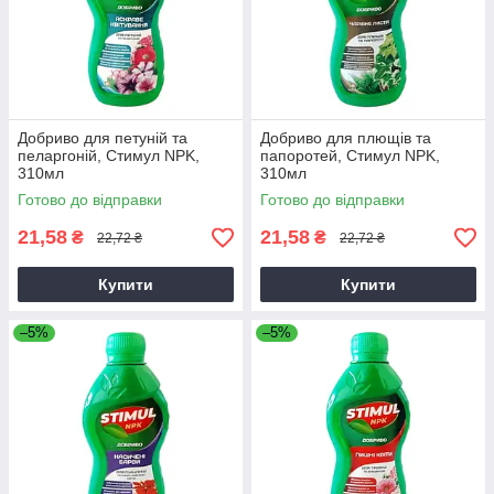
Добриво для петуній та
Добриво для плющів та
пеларгоній, Стимул NPK,
папоротей, Стимул NPK,
310мл
310мл
Готово до відправки
Готово до відправки
21,58
21,58
₴
₴
22,72 ₴
22,72 ₴
Купити
Купити
–5%
–5%