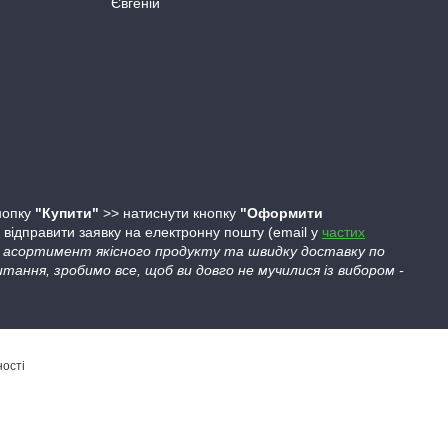
Євгеній
кнопку
"Купити"
>> натиснути кнопку
"Оформити
ідправити заявку на електронну пошту (email у
частих
ий асортимент якісного продукту та швидку доставку по
тання, зробимо все, щоб ви довго не мучилися із вибором -
ності