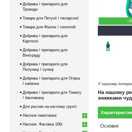
Добрива / препарати для
Троянди
Товари для Петунії / пеларгонії
–
Товари для Фіалок / сенполій
Добрива / препарати для
Картоплі
Добрива / препарати для
Вінограду
Добрива / препарати для
Полуниці / суниці
Добрива / препарати для Огірка
/ кабачка
У нашому інтерн
На нашому р
Добрива / препарати для Томату
знижками чуд
/ баклажану
Для рослин на кислому грунті
Характеристи
Насіння пакетовані
Насіння. Фасовка 100г
Основні