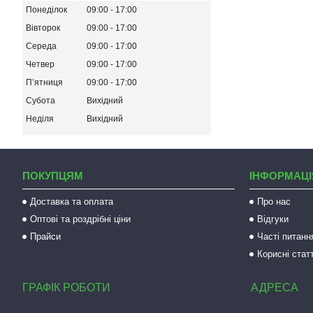
Понеділок
09:00
17:00
Вівторок
09:00
17:00
Середа
09:00
17:00
Четвер
09:00
17:00
Пʼятниця
09:00
17:00
Субота
Вихідний
Неділя
Вихідний
ПОКУПЦЯМ
ІНФОРМАЦІ
Доставка та оплата
Про нас
Оптові та роздрібні ціни
Відгуки
Прайси
Часті питанн
Корисні статт
ГРАФІК РОБОТИ