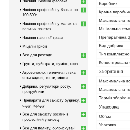
Насіння. Велика фасовка
Виробник
Насіння професійні у банках по
Країна виробни
100-500г
Максимальна те
Насіння професійні у малих та
Мінімальна темп
великих пакетах
Препаративна 
Насіння газонної трави
Вид добрива
Міцелій грибів
Тип комплексно
Все для розсади
Концентрована
Грунти, субстрати, суміші, кора
Зберігання
Агроволокно, теплична плівка,
сітки садові, тенти, мішки
Максимальна во
Добрива, регулятори росту,
Максимальна те
протруйники
Термін зберіган
Препарати для захисту будинку,
саду, городу
Упаковка
Все для захисту рослин в
Об`єм
професійній упаковці
Упаковка
Все для поливу, обприскувачі,