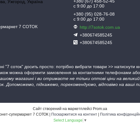
+380 (67) 458-52-45
іва, Ужгород, Україна
с 9:00 до 17:00
+380 (95) 028-76-08
с 9:00 до 17:00
пермаркет 7 СОТОК
http://7sotok.com.ua
+380674585245
+380674585245
ні "7 соток" досить просто: потрібно вибрати товари >> натиснути 
Також можна оформити замовлення за контактними телефонами або в
 нашому магазині і ви отримаєте не тільки оптові ціни на велик
ок. Допоможемо, підкажемо, порекомендуємо, відповімо на ваші пи
Сайт створений на маркетплейсі
Prom.ua
Інтернет-супермаркет 7 СОТОК |
Поскаржитися на контент
|
Політика конфіденцій
Select Language
▼