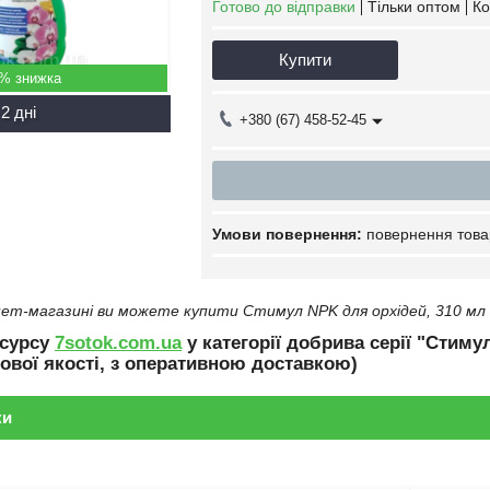
Готово до відправки
Тільки оптом
Ко
Купити
5%
2 дні
+380 (67) 458-52-45
повернення това
ет-магазині ви можете купити Стимул NPK для орхідей, 310 мл 
есурсу
7sotok.com.ua
у категорії добрива серії "Стиму
ової якості, з оперативною доставкою)
ки