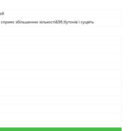
ей
сприяє збільшенню кількості&98;бутонів і суцвіть