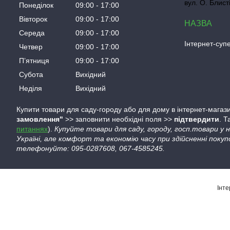
вул. О. Блист
Понеділок
09:00
17:00
Вівторок
09:00
17:00
Середа
09:00
17:00
Інтернет-су
Четвер
09:00
17:00
Пʼятниця
09:00
17:00
Субота
Вихідний
Неділя
Вихідний
Купити товари для саду-городу або для дому в інтернет-магази
замовлення"
>> заповнити необхідні поля >>
підтвердити
. 
питаннях
).
Купуйте товари для саду, городу, госп.товари у
Україні, але комфорт та економію часу при здійсненні покуп
телефонуйте: 095-0287608, 067-4585245.