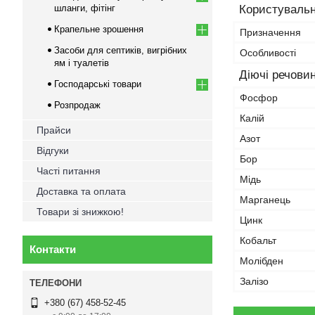
шланги, фітінг
Користувальн
Крапельне зрошення
Призначення
Засоби для септиків, вигрібних
Особливості
ям і туалетів
Діючі речови
Господарські товари
Фосфор
Розпродаж
Калій
Прайси
Азот
Відгуки
Бор
Часті питання
Мідь
Доставка та оплата
Марганець
Товари зі знижкою!
Цинк
Кобальт
Контакти
Молібден
Залізо
+380 (67) 458-52-45