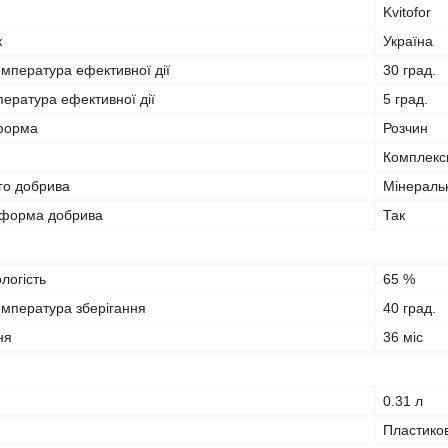
Kvitofor
к
Україна
мпература ефективної дії
30 град.
ература ефективної дії
5 град.
форма
Розчин
Комплекс
го добрива
Мінераль
 форма добрива
Так
логість
65 %
мпература зберігання
40 град.
ня
36 міс
0.31 л
Пластико