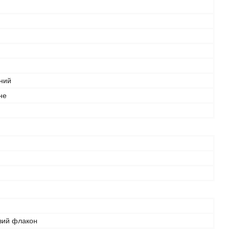
ний
не
вий флакон