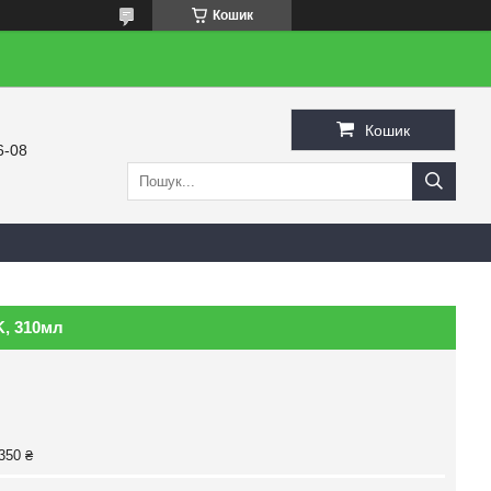
Кошик
Кошик
6-08
K, 310мл
350 ₴