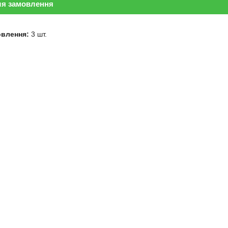
ля замовлення
овлення:
3 шт.