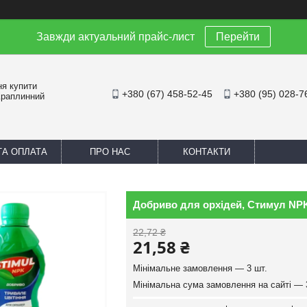
Завжди актуальний прайс-лист
Перейти
ня купити
+380 (67) 458-52-45
+380 (95) 028-7
Краплинний
ТА ОПЛАТА
ПРО НАС
КОНТАКТИ
Добриво для орхідей, Стимул NP
22,72 ₴
21,58 ₴
Мінімальне замовлення — 3 шт.
Мінімальна сума замовлення на сайті — 