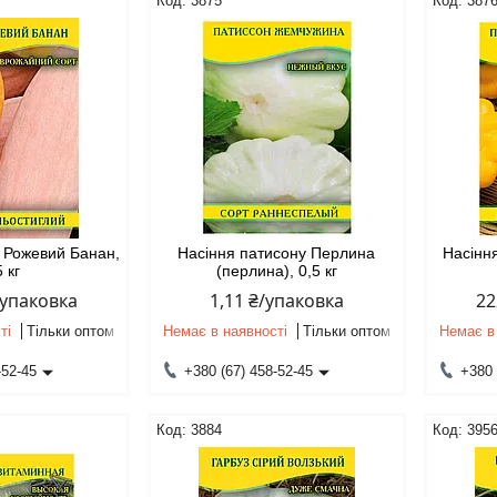
3875
387
а Рожевий Банан,
Насіння патисону Перлина
Насінн
5 кг
(перлина), 0,5 кг
/упаковка
1,11 ₴/упаковка
22
ті
Тільки оптом
Немає в наявності
Тільки оптом
Немає в
-52-45
+380 (67) 458-52-45
+380 
3884
395