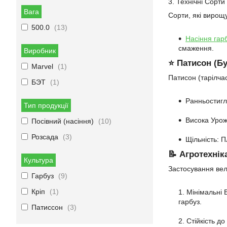
3. Технічні Сорти
Вага
Сорти, які вирощ
500.0
13
Насіння гарб
смаження.
Виробник
⭐ Патисон (Б
Marvel
1
Патисон (тарілча
БЭТ
1
Ранньостигл
Тип продукції
Висока Урожа
Посівний (насіння)
10
Розсада
3
Щільність: 
📝 Агротехнік
Культура
Застосування вел
Гарбуз
9
Кріп
1
Мінімальні 
гарбуз.
Патиссон
3
Стійкість д