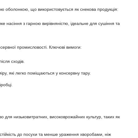
ою оболонкою, що використовується як снекова продукція:
ике насіння з гарною вирівняністю, ідеальне для сушіння та
нсервної промисловості. Ключові вимоги:
ісля сходів.
іру, які легко поміщаються у консервну тару.
робці.
о для низьковитратних, високоврожайних культур, таких як
 стійкість до посухи та менше ураження хворобами, ніж