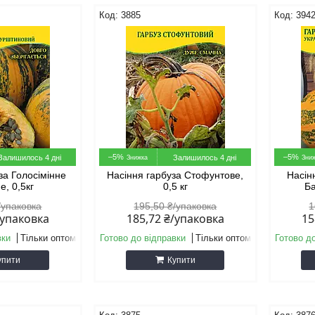
3885
394
–5%
–5%
Залишилось 4 дні
Залишилось 4 дні
за Голосімінне
Насіння гарбуза Стофунтове,
Насін
е, 0,5кг
0,5 кг
Ба
/упаковка
195,50 ₴/упаковка
1
/упаковка
185,72 ₴/упаковка
15
вки
Тільки оптом
Готово до відправки
Тільки оптом
Готово д
упити
Купити