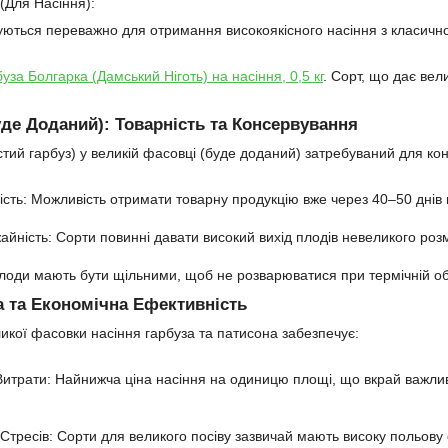
 (Для Насіння):
уються переважно для отримання високоякісного насіння з класичн
уза Болгарка (Дамський Ніготь) на насіння, 0,5 кг
. Сорт, що дає вел
уде Доданий): Товарність та Консервування
стий гарбуз) у великій фасовці (буде доданий) затребуваний для ко
ість: Можливість отримати товарну продукцію вже через 40–50 днів п
йність: Сорти повинні давати високий вихід плодів невеликого розм
Плоди мають бути щільними, щоб не розварюватися при термічній об
а та Економічна Ефективність
икої фасовки насіння гарбуза та патисона забезпечує:
Витрати: Найнижча ціна насіння на одиницю площі, що вкрай важлив
о Стресів: Сорти для великого посіву зазвичай мають високу польову