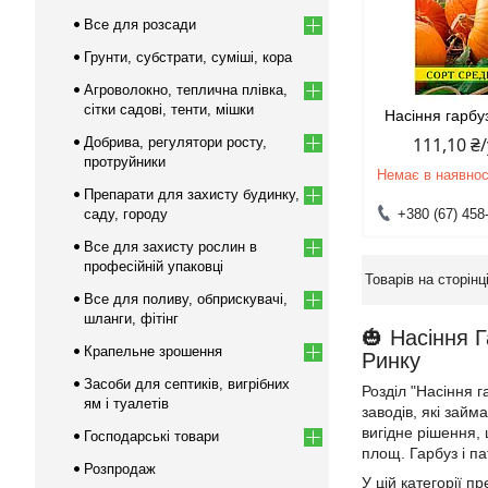
Все для розсади
Грунти, субстрати, суміші, кора
Агроволокно, теплична плівка,
сітки садові, тенти, мішки
Насіння гарбуз
111,10 ₴
Добрива, регулятори росту,
протруйники
Немає в наявнос
Препарати для захисту будинку,
саду, городу
+380 (67) 458
Все для захисту рослин в
професійній упаковці
Все для поливу, обприскувачі,
шланги, фітінг
🎃 Насіння 
Крапельне зрошення
Ринку
Засоби для септиків, вигрібних
Розділ "Насіння 
ям і туалетів
заводів, які зай
вигідне рішення,
Господарські товари
площ. Гарбуз і п
Розпродаж
У цій категорії п