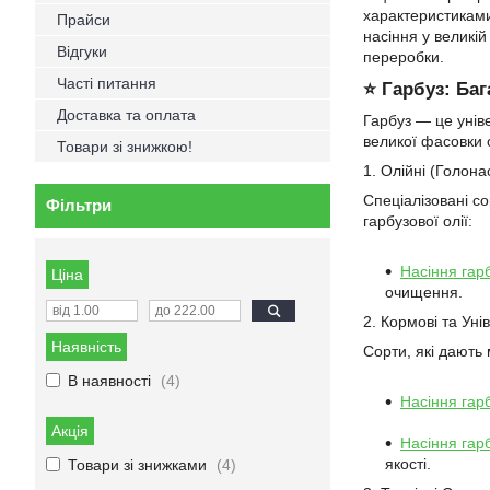
характеристиками
Прайси
насіння у великі
Відгуки
переробки.
Часті питання
⭐ Гарбуз: Баг
Доставка та оплата
Гарбуз — це унів
великої фасовки о
Товари зі знижкою!
1. Олійні (Голона
Спеціалізовані с
Фільтри
гарбузової олії:
Насіння гар
Ціна
очищення.
2. Кормові та Уні
Наявність
Сорти, які дають
В наявності
4
Насіння гар
Акція
Насіння гарб
якості.
Товари зі знижками
4