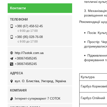
тепличні культ
Контакти
Механізація
розміщення на
Рекомендації що
+380 (67) 458-52-45
с 9:00 до 17:00
Посів: Культ
+380 (95) 028-76-08
Простір: Чер
с 9:00 до 17:00
дотримуватися 
http://7sotok.com.ua
Підживлення
+380674585245
формування та
+380674585245
Культура
вул. О. Блистіва, Ужгород, Україна
Гарбуз Кормови
Гарбуз Олійний
Інтернет-супермаркет 7 СОТОК