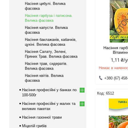
Насіння цибулі. Велика
фасовка
Насіння гарбуза і патисона.
Велика фасовка
Насіння капусти. Велика
фасовка
Насіння баклажанів, кабачків,
цукіні. Велика фасовка
Насіння гар
Насіння Салату, Зелені,
Вітамінн
Пряних Трав. Велика фасовка
1,11 ₴/
Насіння трав, сидератів.
Немає в наявнос
Велика фасовка
Насіння квітів. Велика
+380 (67) 458
фасовка
Насіння професійні у банках по
6512
100-500г
Насіння професійні у малих та
великих пакетах
Насіння газонної трави
Міцелій грибів