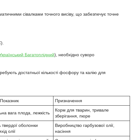
вматичними сівалками точного висіву, що забезпечує точне
).
Український Багатоплідний
), необхідно суворо
требують достатньої кількості фосфору та калію для
Показник
Призначення
Корм для тварин, тривале
на вага плода, лежкість
зберігання, пюре
ь твердої оболонки
Виробництво гарбузової олії,
хід олії
насіння