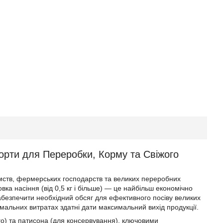
Сорти для Переробки, Корму та Свіжого
ємств, фермерських господарств та великих переробних
а насіння (від 0,5 кг і більше) — це найбільш економічно
забезпечити необхідний обсяг для ефективного посіву великих
мальних витратах здатні дати максимальний вихід продукції.
ого) та патисона (для консервування), ключовими