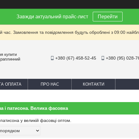
Завжди актуальний прайс-лист
Перейти
й час. Замовлення та повідомлення будуть оброблені з 09:00 найбли
ня купити
+380 (67) 458-52-45
+380 (95) 028-7
Краплинний
ТА ОПЛАТА
ПРО НАС
КОНТАКТИ
за і патисона. Велика фасовка
 патисона у великій фасовці оптом.