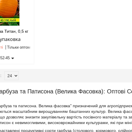
а Титан, 0,5 кг
/упаковка
ті
Тільки оптом
-52-45
Гарбуза та Патисона (Велика Фасовка): Оптові 
гарбуза та патисона. Велика фасовка" призначений для агропідпри
маються масштабним вирощуванням баштанних культур. Велика фасовк
 що дозволяє знизити закупівельну вартість посівного матеріалу та 
атисон є невимогливими, високоврожайними культурами, які при міні
редставлені продуктивні сорти гарбуза (столового, кормового, олійн