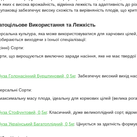
 яких є висока врожайність, відмінна лежкість та адаптивність до 
й упаковці забезпечує високу схожість та вирівняність плодів, що к
атоцільове Використання та Лежкість
ерсальна культура, яка може використовуватися для харчових цілей,
бираються виходячи з їхньої спеціалізації:
сінні) Сорти:
орти, що вирощуються виключно заради насіння, яке не має твердої
буза Голонасінний Бурштиновий, 0,5кг
. Забезпечує високий вихід на
версальні Сорти:
 максимальну масу плода, ідеальну для кормових цілей (велика рог
буза Стофунтовий, 0,5кг
. Класичний, дуже великоплідний сорт, відо
уза Український Багатоплідний, 0,5кг
. Цінується за здатність формув