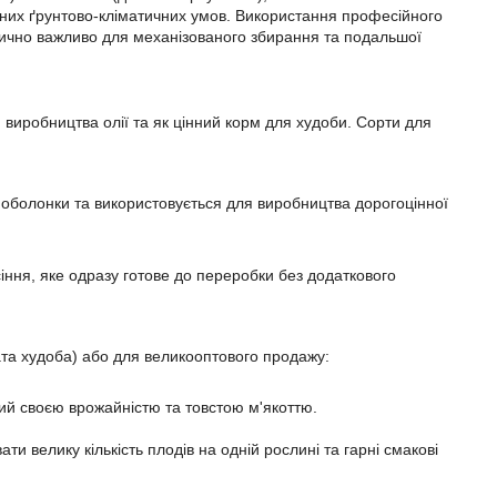
різних ґрунтово-кліматичних умов. Використання професійного
ритично важливо для механізованого збирання та подальшої
 виробництва олії та як цінний корм для худоби. Сорти для
 оболонки та використовується для виробництва дорогоцінної
сіння, яке одразу готове до переробки без додаткового
ата худоба) або для великооптового продажу:
мий своєю врожайністю та товстою м'якоттю.
ати велику кількість плодів на одній рослині та гарні смакові