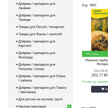
Добрива / препарати для
3883
Хвойних
Добрива / препарати для
Троянди
Товари для Петунії / пеларгонії
Товари для Фіалок / сенполій
Добрива / препарати для
Картоплі
Добрива / препарати для
–5%
Вінограду
Насіння гарбу
Янтарн
Добрива / препарати для
Полуниці / суниці
212,75 ₴
202,11 ₴
Добрива / препарати для Огірка
/ кабачка
Готово до відпра
Добрива / препарати для Томату
К
/ баклажану
Для рослин на кислому грунті
Насіння пакетовані