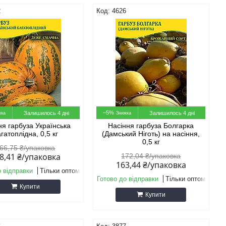
2
4626
–5%
Залишилось 4 дні
Залишилось 4 дні
ня гарбуза Українська
Насіння гарбуза Болгарка
гатоплідна, 0,5 кг
(Дамський Ніготь) на насіння,
0,5 кг
66,75 ₴/упаковка
8,41 ₴/упаковка
172,04 ₴/упаковка
163,44 ₴/упаковка
о відправки
Тільки оптом
Готово до відправки
Тільки оптом
Купити
Купити