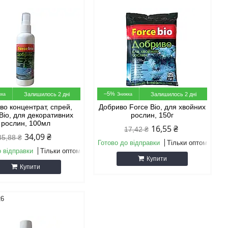
–5%
Залишилось 2 дні
Залишилось 2 дні
во концентрат, спрей,
Добриво Force Bio, для хвойних
Bio, для декоративних
рослин, 150г
рослин, 100мл
16,55 ₴
17,42 ₴
34,09 ₴
35,88 ₴
Готово до відправки
Тільки оптом
о відправки
Тільки оптом
Купити
Купити
26