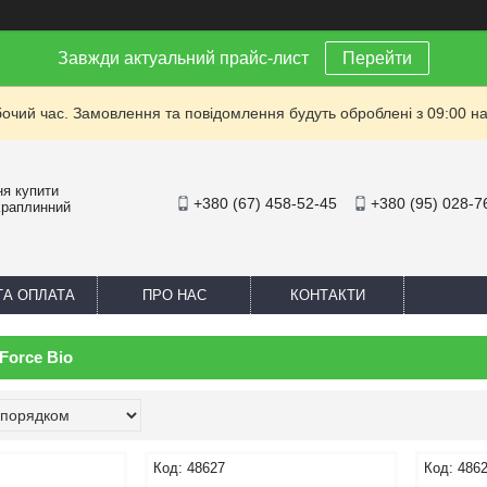
Завжди актуальний прайс-лист
Перейти
бочий час. Замовлення та повідомлення будуть оброблені з 09:00 на
ня купити
+380 (67) 458-52-45
+380 (95) 028-7
Краплинний
ТА ОПЛАТА
ПРО НАС
КОНТАКТИ
Force Bio
48627
486