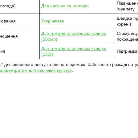
Підвищенн
Розсада)
Для насіння та розсади
імунітету
Швидка пр
цювання
Укорінювач
коренів
Для томатів та овочевих культур
Стимуляці
оношення
(500мл)
покращен
Для томатів та овочевих культур
ння
Підтримка
(150г)
io" для здорового росту та рясного врожаю. Забезпечте розсаді поту
концентратом для овочевих культур
.