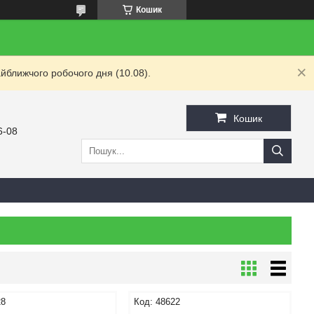
Кошик
йближчого робочого дня (10.08).
Кошик
6-08
28
48622