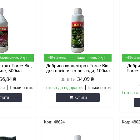
–5%
–5%
Залишилось 2 дні
Залишилось 2 дні
трат Force Bio,
Добриво концентрат Force Bio,
Добри
ьне, 500мл
для насіння та розсади, 100мл
Force 
56,84 ₴
34,09 ₴
35,88 ₴
вки
Тільки оптом
Готово до відправки
Тільки оптом
Готово д
упити
Купити
48624
486