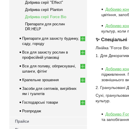
Добрива серії "Effect"
Добриво кон
Добрива серії Planton
цвітіння, запо
Добрива серії Force Bio
Препарати для рослин
Добриво кон
DR.HELP
культур, коли 
Препарати для захисту будинку,
✨ Спеціальні
саду, городу
Лінійка "Force Bi
Все для захисту рослин в
1. Для Декоратив
професійній упаковці
Все для поливу, обприскувачі,
Добриво кон
шланги, фітінг
підживлення. 
зовнішнього ви
Крапельне зрошення
2. Гранульовані 
Засоби для септиків, вигрібних
ям і туалетів
Сухі, гранульова
культур.
Господарські товари
Розпродаж
Добриво For
та запобігання
Прайси