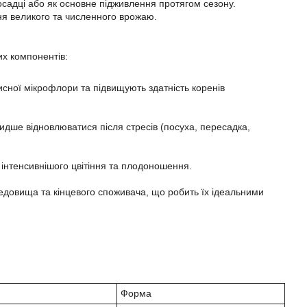
осадці або як основне підживлення протягом сезону.
я великого та численного врожаю.
их компонентів:
исної мікрофлори та підвищують здатність коренів
дше відновлюватися після стресів (посуха, пересадка,
інтенсивнішого цвітіння та плодоношення.
редовища та кінцевого споживача, що робить їх ідеальними
Форма