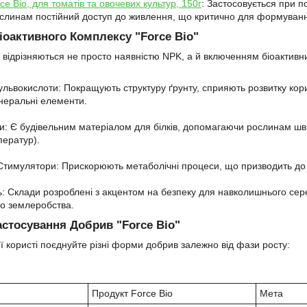
e Bio, для томатів та овочевих культур, 150г
: Застосовується при п
слинам постійний доступ до живлення, що критично для формуванн
іоактивного Комплексу "Force Bio"
ії відрізняються не просто наявністю NPK, а й включенням біоактивн
ульвокислоти: Покращують структуру ґрунту, сприяють розвитку кор
неральні елементи.
и: Є будівельним матеріалом для білків, допомагаючи рослинам шви
ератур).
 Стимулятори: Прискорюють метаболічні процеси, що призводить до 
ть: Склади розроблені з акцентом на безпеку для навколишнього се
го землеробства.
астосування Добрив "Force Bio"
 користі поєднуйте різні форми добрив залежно від фази росту:
Продукт Force Bio
Мета