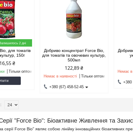
Залишилось 2 дні
Bio, для томатів
Добриво концентрат Force Bio,
Добриво
культур, 150г
для томатів та овочевих культур,
у
500мл
16,55 ₴
122,89 ₴
вки
Тільки оптом
Немає в
Немає в наявності
Тільки оптом
упити
+380 
+380 (67) 458-52-45
Серії "Force Bio": Біоактивне Живлення та Зах
а серії Force Bio" являє собою лінійку інноваційних біоактивних пре