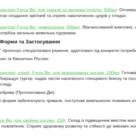
центрат Force Bio, для томатів та овочевих культур, 500мл
: Оптима
бігає опадання зав'язей та сприяє накопиченню цукрів у плодах.
центрат Force Bio, універсальне, 500мл
: Збалансований комплекс, 
потрібна загальна живильна підтримка.
 Форми та Застосування
o" пропонує спеціалізовані рішення, адаптовані під конкретні потреб
них та Кімнатних Рослин:
центрат, спрей, Force Bio, для декоративних рослин, 100мл
: Готов
Покращує тургор, надає листю насиченого глянцевого блиску та пос
гляду.
Добрива (Пролонгована Дія):
ні форми забезпечують тривале, поступове вивільнення поживних ел
ce Bio, для хвойних рослин, 150г
: Склад із підвищеним вмістом магн
 пожовтінню. Сприяє здоровому розвитку та стійкості до зимових хол