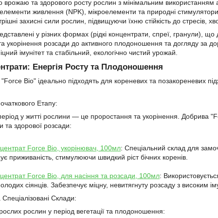
 врожаю та здорового росту рослин з мінімальним використанням агр
 елементи живлення (NPK), мікроелементи та природні стимулятори,
трішні захисні сили рослин, підвищуючи їхню стійкість до стресів, х
едставлені у різних формах (рідкі концентрати, спреї, гранули), що 
та укорінення розсади до активного плодоношення та догляду за до
іцний імунітет та стабільний, екологічно чистий урожай.
ентрати: Енергія Росту та Плодоношення
и "Force Bio" ідеально підходять для кореневих та позакореневих 
очаткового Етапу:
еріод у житті рослини — це проростання та укорінення. Добрива "
и та здорової розсади:
центрат Force Bio, укорінювач, 100мл
: Спеціальний склад для замо
ує приживаність, стимулюючи швидкий ріст бічних коренів.
центрат Force Bio, для насіння та розсади, 100мл
: Використовуєтьс
лодих сіянців. Забезпечує міцну, невитягнуту розсаду з високим ім
а Спеціалізовані Склади:
рослих рослин у період вегетації та плодоношення: