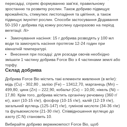
пересадці, сприяє формуванню зав'язі, правильному
зростанню та розвитку рослин. Також добриво підвищує
врожайність, стимулює листопадіння та цвітіння, а також
підвищує імунітет рослин. Способи застосування Додавання
50-150 г добрива під кожну рослину одноразово на період
вегетації. /li>
Замочування насіння: 15 г добрива розводять у 100 мл
води та замочують насіння протягом 12-24 годин при
кімнатній температурі.
Внесення при посадці: для розсади овочів необхідно
змішати 1 частину добрива Force Bio з 4 частинами землі або
торфу.
Склад добрива
Добрива Force Bio містить такі елементи живлення (в мг/кг):
мідь (Cu) - 302,80 , залізо (Fe) – 13412,70, марганець (Mn) –
499,80, цинк (Zn) – 222,90, кобальт (Co) – 10,00, нікель (Ni) –
17,80. Крім того, добрива містить органічну речовину (360 г/
кг), азот (10-15 г/кг), фосфор (10-15 г/кг), калій (12-19 г/кг),
загальний вуглець (125-147) г/кг), гумінові кислоти (34-36 г/кг)
та фульвокислоти (21-30 г/кг). Співвідношення вуглецю до
азоту (С:N) становить 10.
Вибирайте добриво вермикомпост Force Bio, щоб