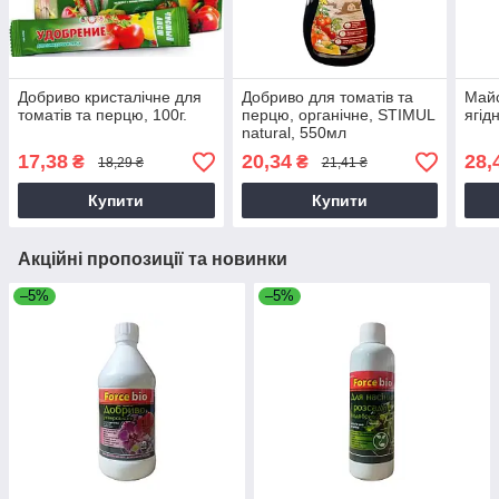
Добриво кристалічне для
Добриво для томатів та
Майс
томатів та перцю, 100г.
перцю, органічне, STIMUL
ягід
natural, 550мл
17,38
20,34
28,
₴
₴
18,29 ₴
21,41 ₴
Купити
Купити
Акційні пропозиції та новинки
–5%
–5%