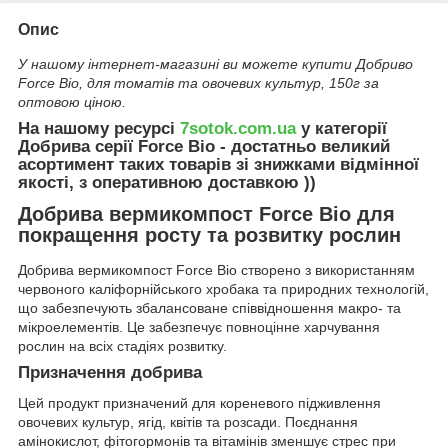
Опис
У нашому інтернет-магазині ви можете купити Добриво
Force Bio, для томатів та овочевих культур, 150г за
оптовою ціною.
На нашому ресурсі
7sotok.com.ua
у категорії
Добрива серії Force Bio - достатньо великий
асортимент таких товарів зі знижками відмінної
якості, з оперативною доставкою ))
Добрива вермикомпост Force Bio для
покращення росту та розвитку рослин
Добрива вермикомпост Force Bio створено з використанням
червоного каліфорнійського хробака та природних технологій,
що забезпечують збалансоване співвідношення макро- та
мікроелементів. Це забезпечує повноцінне харчування
рослин на всіх стадіях розвитку.
Призначення добрива
Цей продукт призначений для кореневого підживлення
овочевих культур, ягід, квітів та розсади. Поєднання
амінокислот, фітогормонів та вітамінів зменшує стрес при