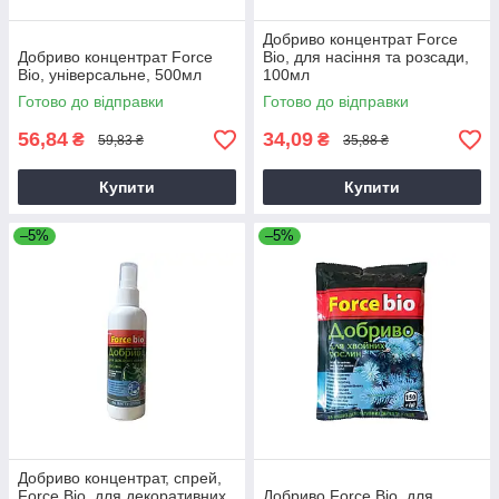
Добриво концентрат Force
Добриво концентрат Force
Bio, для насіння та розсади,
Bio, універсальне, 500мл
100мл
Готово до відправки
Готово до відправки
56,84
34,09
₴
₴
59,83 ₴
35,88 ₴
Купити
Купити
–5%
–5%
Добриво концентрат, спрей,
Force Bio, для декоративних
Добриво Force Bio, для