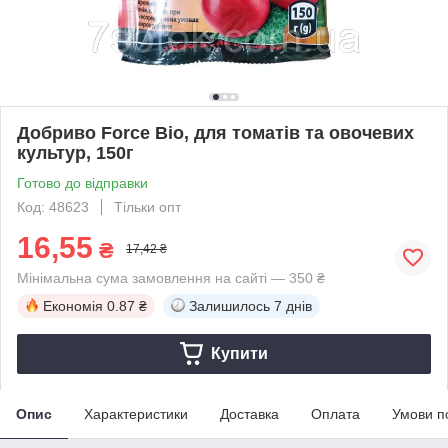
Добриво Force Bio, для томатів та овочевих
культур, 150г
Готово до відправки
Код: 48623
Тільки опт
16,55
₴
17,42 ₴
Мінімальна сума замовлення на сайті — 350 ₴
Економія
0.87 ₴
Залишилось
7 днів
Купити
Опис
Характеристики
Доставка
Оплата
Умови п