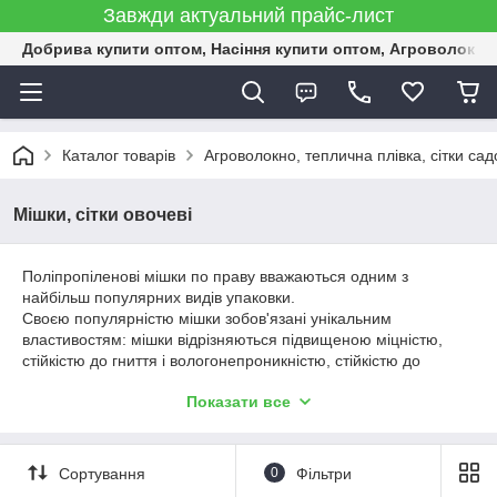
Завжди актуальний прайс-лист
Добрива купити оптом, Насіння купити оптом, Агроволокн
Каталог товарів
Агроволокно, теплична плівка, сітки садо
Мішки, сітки овочеві
Поліпропіленові мішки по праву вважаються одним з
найбільш популярних видів упаковки.
Своєю популярністю мішки зобов'язані унікальним
властивостям: мішки відрізняються підвищеною міцністю,
стійкістю до гниття і вологонепроникністю, стійкістю до
вигинів і морозу. Тому їх охоче використовують для упаковки
Показати все
різних товарів, для транспортування і зберігання сипких,
гранульованих речовин, комбікорми, різної промислової
продукції, продукції сільського господарства та комбікорми,
знаючи, що вміст мішка буде надійно захищено.
Сортування
0
Фільтри
Для упаковки овочів на сьогоднішній день сітка овочева є