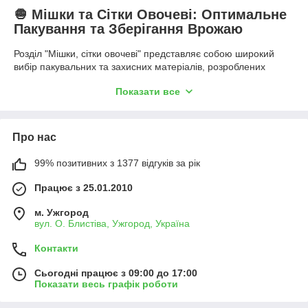
🧅 Мішки та Сітки Овочеві: Оптимальне
Пакування та Зберігання Врожаю
Розділ "Мішки, сітки овочеві" представляє собою широкий
вибір пакувальних та захисних матеріалів, розроблених
спеціально для потреб сільського господарства, оптової та
Показати все
роздрібної торгівлі, а також приватного зберігання врожаю.
Правильний вибір тари, чи то поліпропіленовий мішок, чи
овочева сітка, критично важливий для збереження продукції,
її транспортування та забезпечення належної вентиляції під
Про нас
час тривалого зберігання.
99% позитивних з 1377 відгуків за рік
У нашому асортименті ви знайдете тару різної місткості,
міцності та кольору, що ідеально підходить для картоплі,
Працює з 25.01.2010
цибулі, моркви, капусти та інших овочів. Усі овочеві сітки та
мішки виготовлені з високоякісних, міцних та безпечних
м. Ужгород
полімерних матеріалів, здатних витримувати значну вагу та
вул. О. Блистіва, Ужгород, Україна
не руйнуватися під впливом вологи. Забезпечте своєму
врожаю найкращі умови для зберігання та презентації,
Контакти
обравши наше спеціалізоване пакування!
📦 Овочеві Сітки: Вентиляція та Привабливість
Сьогодні працює з 09:00 до 17:00
Показати весь графік роботи
Сітки для овочів є ідеальним рішенням для пакування
продукції, що вимагає інтенсивного повітрообміну, що