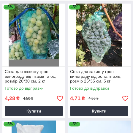
найпопулярнішим пакувальним матеріалом,
–5%
–5%
використовуваним для зберігання, транспортування,
фасування і подальшої реалізації продукції
сільськогосподарської галузі. Картопля, капуста, цибуля,
буряки та інші овочі, фрукти, коренеплоди, запаковані в
овочеву сітку, довше зберігають свіжість і більш привабливі
для покупця!
Сітка для захисту грон
Сітка для захисту грон
винограду від птахів та ос,
винограду від ос та птахів,
розмір 20*30 см, 2 кг
розмір 25*35 см, 5 кг
Готово до відправки
Готово до відправки
4,28
4,71
₴
₴
4,50 ₴
4,96 ₴
Купити
Купити
–5%
–5%