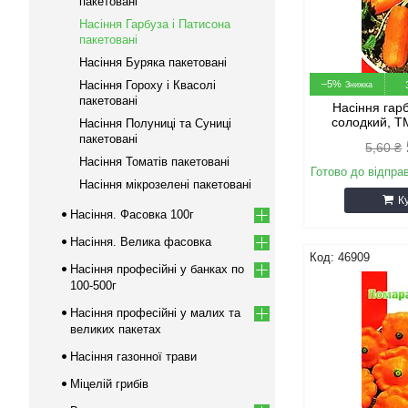
пакетовані
Насіння Гарбуза і Патисона
пакетовані
Насіння Буряка пакетовані
Насіння Гороху і Квасолі
–5%
пакетовані
Насіння гар
солодкий, Т
Насіння Полуниці та Суниці
пакетовані
5,60 ₴
Насіння Томатів пакетовані
Готово до відпра
Насіння мікрозелені пакетовані
К
Насіння. Фасовка 100г
Насіння. Велика фасовка
46909
Насіння професійні у банках по
100-500г
Насіння професійні у малих та
великих пакетах
Насіння газонної трави
Міцелій грибів