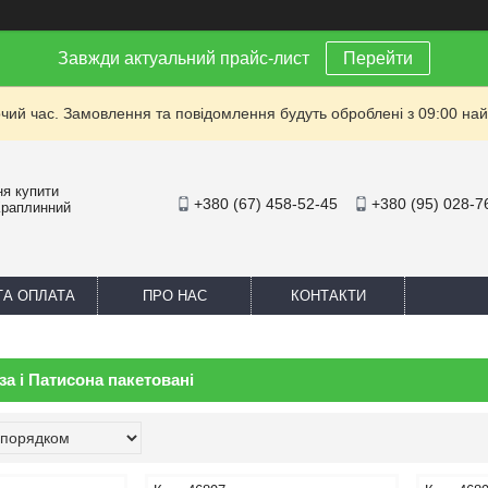
Завжди актуальний прайс-лист
Перейти
очий час. Замовлення та повідомлення будуть оброблені з 09:00 най
ня купити
+380 (67) 458-52-45
+380 (95) 028-7
Краплинний
ТА ОПЛАТА
ПРО НАС
КОНТАКТИ
за і Патисона пакетовані