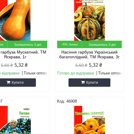
–5%
Залишилось 3 дні
Залишилось 3 дні
 гарбуза Мускатний, ТМ
Насіння гарбуза Український
Яскрава, 1г
багатоплідний, ТМ Яскрава, 3г
5,32 ₴
5,32 ₴
5,60 ₴
5,60 ₴
о відправки
Тільки оптом
Готово до відправки
Тільки оптом
Купити
Купити
07
46908