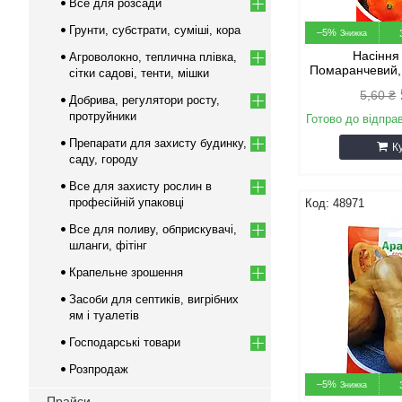
Все для розсади
Грунти, субстрати, суміші, кора
–5%
Насіння
Агроволокно, теплична плівка,
Помаранчевий,
сітки садові, тенти, мішки
5,60 ₴
Добрива, регулятори росту,
протруйники
Готово до відпра
Препарати для захисту будинку,
К
саду, городу
Все для захисту рослин в
професійній упаковці
48971
Все для поливу, обприскувачі,
шланги, фітінг
Крапельне зрошення
Засоби для септиків, вигрібних
ям і туалетів
Господарські товари
Розпродаж
–5%
Прайси