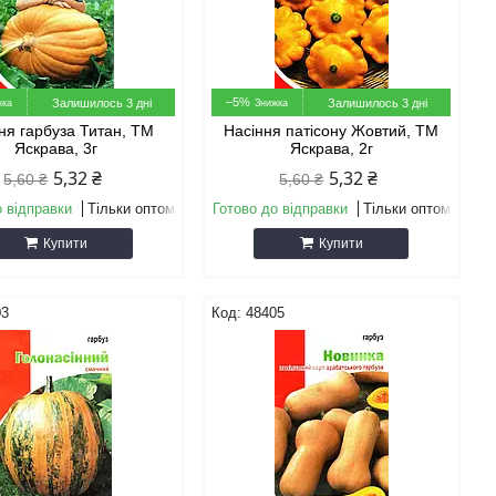
–5%
Залишилось 3 дні
Залишилось 3 дні
ня гарбуза Титан, ТМ
Насіння патiсону Жовтий, ТМ
Яскрава, 3г
Яскрава, 2г
5,32 ₴
5,32 ₴
5,60 ₴
5,60 ₴
о відправки
Тільки оптом
Готово до відправки
Тільки оптом
Купити
Купити
03
48405