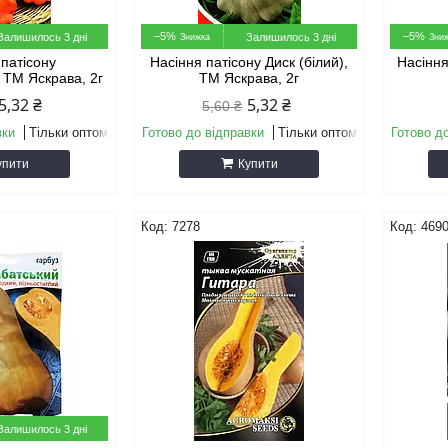
–5%
–5%
Залишилось 3 дні
Залишилось 3 дні
 патiсону
Насіння патiсону Диск (білий),
Насіння
 ТМ Яскрава, 2г
ТМ Яскрава, 2г
5,32 ₴
5,32 ₴
5,60 ₴
вки
Тільки оптом
Готово до відправки
Тільки оптом
Готово д
упити
Купити
7278
469
Залишилось 3 дні