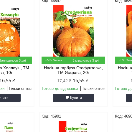
46897
468
–5%
–5%
Залишилось 3 дні
Залишилось 3 дні
за Хеллоуін, ТМ
Насіння гарбуза Стофунтовка,
Насінн
ва, 10г
ТМ Яскрава, 20г
16,55 ₴
16,55 ₴
17,42 ₴
вки
Тільки оптом
Готово до відправки
Тільки оптом
Готово д
упити
Купити
46901
469