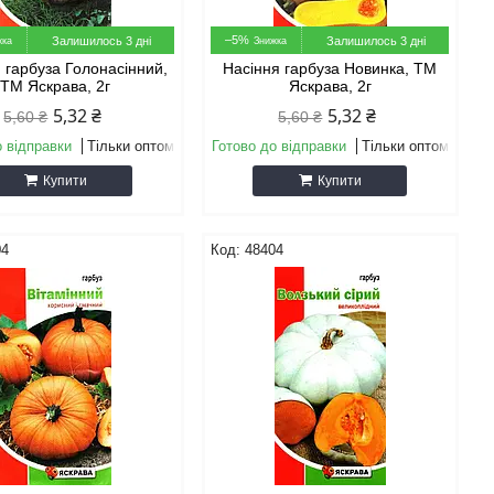
–5%
Залишилось 3 дні
Залишилось 3 дні
 гарбуза Голонасінний,
Насіння гарбуза Новинка, ТМ
ТМ Яскрава, 2г
Яскрава, 2г
5,32 ₴
5,32 ₴
5,60 ₴
5,60 ₴
о відправки
Тільки оптом
Готово до відправки
Тільки оптом
Купити
Купити
04
48404