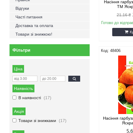
Насіння гарбу
ТМ Яскр
Відгуки
21,16 ₴
Часті питання
Готово до відпра
Доставка та оплата
К
Товари зі знижкою!
Фільтри
48406
Ціна
Наявність
В наявності
17
Акція
Насіння гарбу
Товари зі знижками
17
Яскра
5,