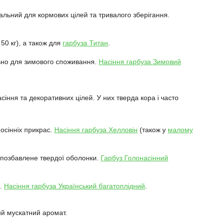
альний для кормових цілей та тривалого зберігання.
50 кг), а також для
гарбуза Титан
.
льно для зимового споживання.
Насіння гарбуза Зимовий
сіння та декоративних цілей. У них тверда кора і часто
осінніх прикрас.
Насіння гарбуза Хелловін
(також у
малому
о позбавлене твердої оболонки.
Гарбуз Голонасінний
м.
Насіння гарбуза Український багатоплідний
.
ий мускатний аромат.