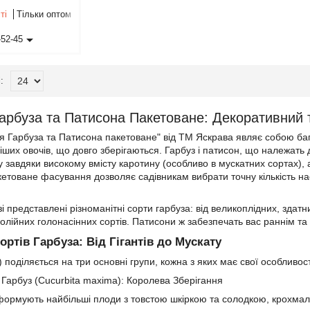
ті
Тільки оптом
-52-45
Гарбуза та Патисона Пакетоване: Декоративний
ня Гарбуза та Патисона пакетоване" від ТМ Яскрава являє собою б
ніших овочів, що довго зберігаються. Гарбуз і патисон, що належать
у завдяки високому вмісту каротину (особливо в мускатних сортах),
товане фасування дозволяє садівникам вибрати точну кількість нас
 представлені різноманітні сорти гарбуза: від великоплідних, здатн
а олійних голонасінних сортів. Патисони ж забезпечать вас раннім т
ортів Гарбуза: Від Гігантів до Мускату
) поділяється на три основні групи, кожна з яких має свої особливос
 Гарбуз (Cucurbita maxima): Королева Зберігання
 формують найбільші плоди з товстою шкіркою та солодкою, крохмал