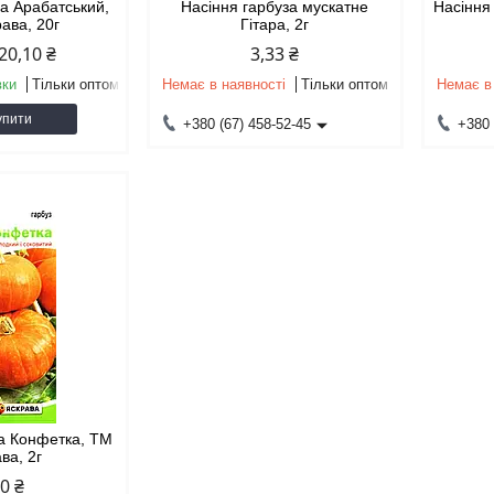
за Арабатський,
Насіння гарбуза мускатне
Насіння
ава, 20г
Гітара, 2г
20,10 ₴
3,33 ₴
вки
Тільки оптом
Немає в наявності
Тільки оптом
Немає в
упити
+380 (67) 458-52-45
+380 
за Конфетка, ТМ
ва, 2г
60 ₴