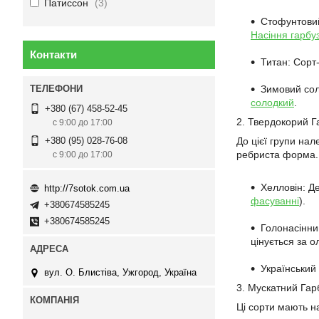
Патиссон
3
Стофунтовий
Насіння гарбу
Контакти
Титан: Сорт
Зимовий сол
солодкий
.
+380 (67) 458-52-45
2. Твердокорий Га
с 9:00 до 17:00
До цієї групи нал
+380 (95) 028-76-08
ребриста форма.
с 9:00 до 17:00
Хелловін: Д
http://7sotok.com.ua
фасуванні
).
+380674585245
+380674585245
Голонасінни
цінується за о
Український
вул. О. Блистіва, Ужгород, Україна
3. Мускатний Гар
Ці сорти мають н