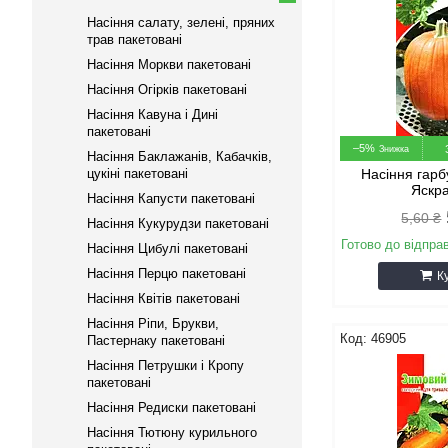
Насіння салату, зелені, пряних
трав пакетовані
Насіння Моркви пакетовані
Насіння Огірків пакетовані
Насіння Кавуна і Дині
пакетовані
–5%
Насіння Баклажанів, Кабачків,
цукіні пакетовані
Насіння гарб
Яскра
Насіння Капусти пакетовані
5,60 ₴
Насіння Кукурудзи пакетовані
Готово до відпра
Насіння Цибулі пакетовані
Насіння Перцю пакетовані
К
Насіння Квітів пакетовані
Насіння Ріпи, Брукви,
46905
Пастернаку пакетовані
Насіння Петрушки і Кропу
пакетовані
Насіння Редиски пакетовані
Насіння Тютюну курильного