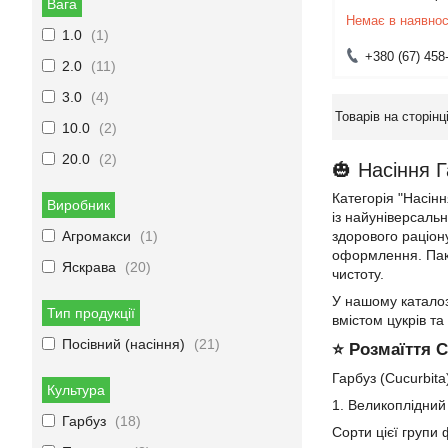
Вага
Немає в наявнос
1.0
1
+380 (67) 458
2.0
11
3.0
4
10.0
2
20.0
2
🎃 Насіння 
Категорія "Насін
Виробник
із найуніверсаль
Агромакси
1
здорового раціон
оформлення. Паке
Яскрава
20
чистоту.
У нашому каталозі
Тип продукції
вмістом цукрів т
Посівний (насіння)
21
⭐ Розмаїття С
Гарбуз (Cucurbita
Культура
1. Великоплідний
Гарбуз
18
Сорти цієї групи