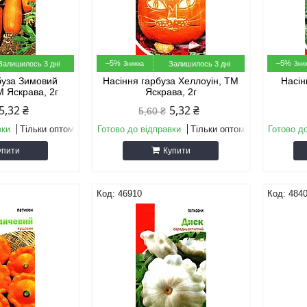
–5%
–5%
Залишилось 3 дні
Залишилось 3 дні
буза Зимовий
Насіння гарбуза Хеллоуін, ТМ
Насін
М Яскрава, 2г
Яскрава, 2г
5,32 ₴
5,32 ₴
5,60 ₴
вки
Тільки оптом
Готово до відправки
Тільки оптом
Готово д
упити
Купити
46910
484