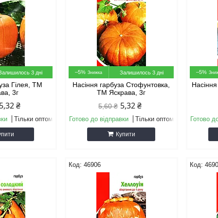
–5%
–5%
Залишилось 3 дні
Залишилось 3 дні
уза Гілея, ТМ
Насіння гарбуза Стофунтовка,
Насіння
ва, 3г
ТМ Яскрава, 3г
5,32 ₴
5,32 ₴
5,60 ₴
вки
Тільки оптом
Готово до відправки
Тільки оптом
Готово д
упити
Купити
46906
469