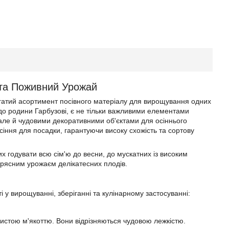
 та Поживний Урожай
агатий асортимент посівного матеріалу для вирощування одних
 до родини Гарбузові, є не тільки важливими елементами
 але й чудовими декоративними об'єктами для осіннього
іння для посадки, гарантуючи високу схожість та сортову
их годувати всю сім'ю до весни, до мускатних із високим
а рясним урожаєм делікатесних плодів.
ті у вирощуванні, зберіганні та кулінарному застосуванні:
истою м'якоттю. Вони відрізняються чудовою лежкістю.