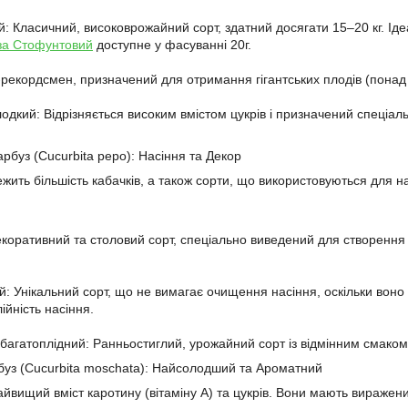
: Класичний, високоврожайний сорт, здатний досягати 15–20 кг. Іде
за Стофунтовий
доступне у фасуванні 20г.
-рекордсмен, призначений для отримання гігантських плодів (понад 
одкий: Відрізняється високим вмістом цукрів і призначений спеціа
рбуз (Cucurbita pepo): Насіння та Декор
ежить більшість кабачків, а також сорти, що використовуються для на
екоративний та столовий сорт, спеціально виведений для створення 
й: Унікальний сорт, що не вимагає очищення насіння, оскільки вон
лійність насіння.
 багатоплідний: Ранньостиглий, урожайний сорт із відмінним смако
буз (Cucurbita moschata): Найсолодший та Ароматний
айвищий вміст каротину (вітаміну А) та цукрів. Вони мають виражен