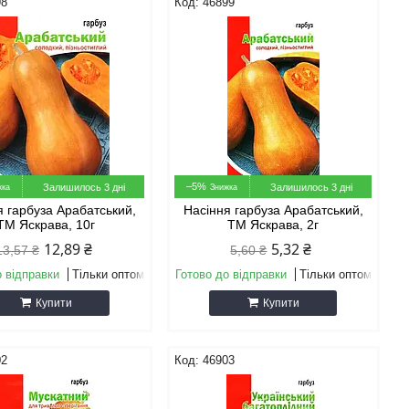
98
46899
–5%
Залишилось 3 дні
Залишилось 3 дні
я гарбуза Арабатський,
Насіння гарбуза Арабатський,
ТМ Яскрава, 10г
ТМ Яскрава, 2г
12,89 ₴
5,32 ₴
13,57 ₴
5,60 ₴
о відправки
Тільки оптом
Готово до відправки
Тільки оптом
Купити
Купити
02
46903