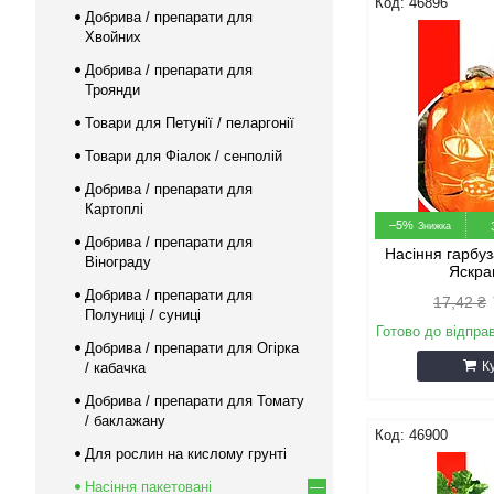
46896
Добрива / препарати для
Хвойних
Добрива / препарати для
Троянди
Товари для Петунії / пеларгонії
Товари для Фіалок / сенполій
Добрива / препарати для
Картоплі
–5%
Добрива / препарати для
Насіння гарбу
Вінограду
Яскра
Добрива / препарати для
17,42 ₴
Полуниці / суниці
Готово до відпра
Добрива / препарати для Огірка
К
/ кабачка
Добрива / препарати для Томату
/ баклажану
46900
Для рослин на кислому грунті
Насіння пакетовані