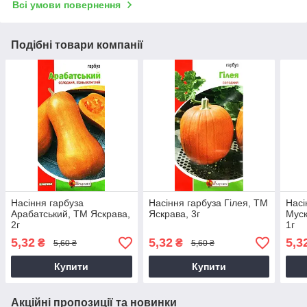
Всі умови повернення
Подібні товари компанії
Насіння гарбуза
Насіння гарбуза Гілея, ТМ
Насі
Арабатський, ТМ Яскрава,
Яскрава, 3г
Муск
2г
1г
5,32
5,32
5,3
₴
₴
5,60 ₴
5,60 ₴
Купити
Купити
Акційні пропозиції та новинки