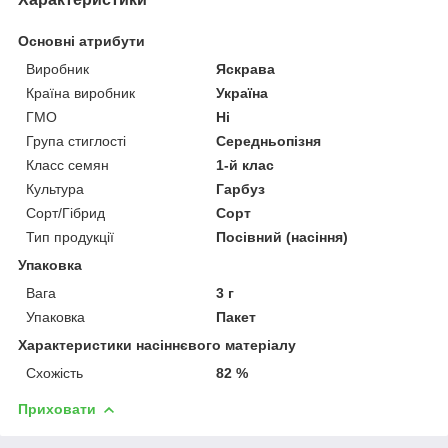
Основні атрибути
Виробник
Яскрава
Країна виробник
Україна
ГМО
Ні
Група стиглості
Середньопізня
Класс семян
1-й клас
Культура
Гарбуз
Сорт/Гібрид
Сорт
Тип продукції
Посівний (насіння)
Упаковка
Вага
3 г
Упаковка
Пакет
Характеристики насіннєвого матеріалу
Схожість
82 %
Приховати