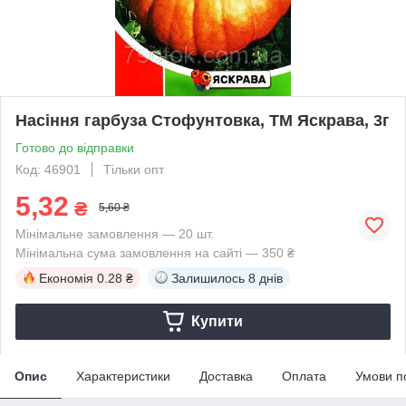
Насіння гарбуза Стофунтовка, ТМ Яскрава, 3г
Готово до відправки
Код: 46901
Тільки опт
5,32
₴
5,60 ₴
Мінімальне замовлення — 20 шт.
Мінімальна сума замовлення на сайті — 350 ₴
Економія
0.28 ₴
Залишилось
8 днів
Купити
Опис
Характеристики
Доставка
Оплата
Умови п