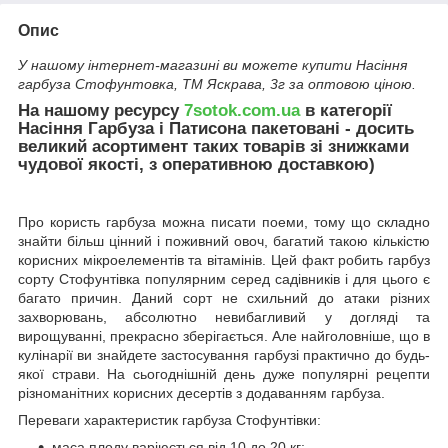
Опис
У нашому інтернет-магазині ви можете купити Насіння
гарбуза Стофунтовка, ТМ Яскрава, 3г за оптовою ціною.
На нашому ресурсу
7sotok.com.ua
в категорії
Насіння Гарбуза і Патисона пакетовані - досить
великий асортимент таких товарів зі знижками
чудової якості, з оперативною доставкою)
Про користь гарбуза можна писати поеми, тому що складно
знайти більш цінний і поживний овоч, багатий такою кількістю
корисних мікроелементів та вітамінів. Цей факт робить гарбуз
сорту Стофунтівка популярним серед садівників і для цього є
багато причин. Даний сорт не схильний до атаки різних
захворювань, абсолютно невибагливий у догляді та
вирощуванні, прекрасно зберігається. Але найголовніше, що в
кулінарії ви знайдете застосування гарбузі практично до будь-
якої страви. На сьогоднішній день дуже популярні рецепти
різноманітних корисних десертів з додаванням гарбуза.
Переваги характеристик гарбуза Стофунтівки:
маса плоду варіюється від 10 до 20 кг;