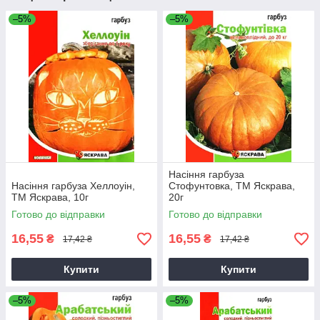
–5%
–5%
Насіння гарбуза
Насіння гарбуза Хеллоуін,
Стофунтовка, ТМ Яскрава,
ТМ Яскрава, 10г
20г
Готово до відправки
Готово до відправки
16,55
16,55
₴
₴
17,42 ₴
17,42 ₴
Купити
Купити
–5%
–5%