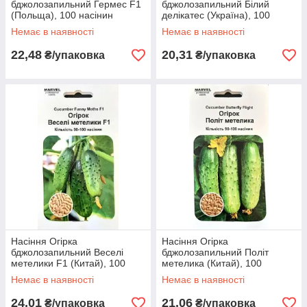
бджолозапильний Гермес F1
бджолозапильний Білий
(Польща), 100 насінин
делікатес (Україна), 100
насінин
Немає в наявності
Немає в наявності
22,48
20,31
₴/упаковка
₴/упаковка
Насіння Огірка
Насіння Огірка
бджолозапильний Веселі
бджолозапильний Політ
метелики F1 (Китай), 100
метелика (Китай), 100
насінин
насінин
Немає в наявності
Немає в наявності
24,01
21,06
₴/упаковка
₴/упаковка