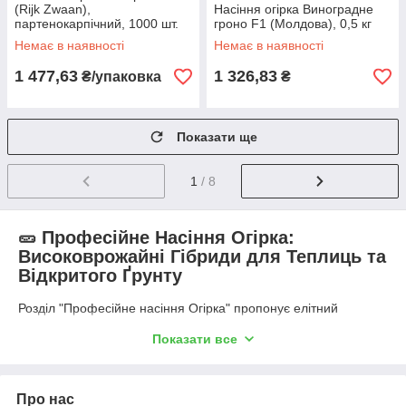
(Rijk Zwaan),
Насіння огірка Виноградне
партенокарпічний, 1000 шт.
гроно F1 (Молдова), 0,5 кг
Немає в наявності
Немає в наявності
1 477,63
1 326,83
₴/упаковка
₴
Показати ще
1
/ 8
🥒 Професійне Насіння Огірка:
Високоврожайні Гібриди для Теплиць та
Відкритого Ґрунту
Розділ "Професійне насіння Огірка" пропонує елітний
посівний матеріал, спеціально розроблений для
Показати все
комерційного овочівництва та інтенсивного вирощування.
Професійні гібриди огірка (F1) є результатом передової
селекції, націленої на досягнення максимальної
продуктивності, стійкості до хвороб, чудового товарного
Про нас