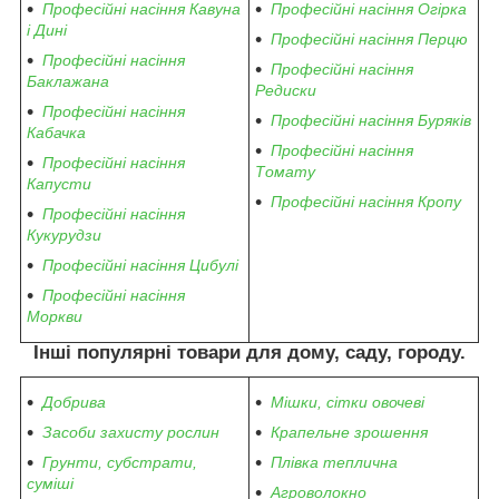
Професійні насіння Кавуна
Професійні насіння Огірка
і Дині
Професійні насіння Перцю
Професійні насіння
Професійні насіння
Баклажана
Редиски
Професійні насіння
Професійні насіння Буряків
Кабачка
Професійні насіння
Професійні насіння
Томату
Капусти
Професійні насіння Кропу
Професійні насіння
Кукурудзи
Професійні насіння Цибулі
Професійні насіння
Моркви
Інші популярні товари для дому, саду, городу.
Добрива
Мішки, сітки овочеві
Засоби захисту рослин
Крапельне зрошення
Грунти, субстрати,
Плівка теплична
суміші
Агроволокно