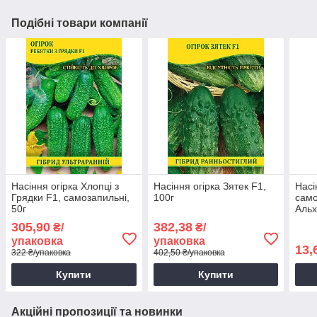
Подібні товари компанії
Насіння огірка Хлопці з
Насіння огірка Зятек F1,
Насі
Грядки F1, самозапильні,
100г
само
50г
Альх
Яскр
305,90
382,38
₴/
₴/
упаковка
упаковка
13,
322 ₴/упаковка
402,50 ₴/упаковка
Купити
Купити
Акційні пропозиції та новинки