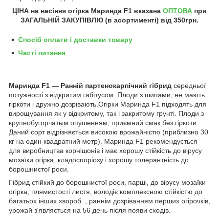
ЦІНА на насіння огірка Маринда F1
вказана
ОПТОВА
при
ЗАГАЛЬНІЙ ЗАКУПІВЛЮ (в асортименті) від
350грн.
Спосіб оплати і доставки товару
Часті питання
Маринда F1 — Ранній партенокарпічний гібрид
середньої
потужності з відкритим габітусом. Плоди з шипами, не мають
гіркоти і дружно дозрівають.Огірки Маринда F1 підходять для
вирощування як у відкритому, так і закритому грунті. Плоди з
крупнобугорчатым опушенням, приємний смак без гіркоти.
Даний сорт відрізняється високою врожайністю (приблизно 30
кг на один квадратний метр). Маринда F1 рекомендується
для виробництва корнішонів і має хорошу стійкість до вірусу
мозаїки огірка, кладоспоріозу і хорошу толерантність до
борошнистої роси.
Гібрид стійкий до борошнистої роси, парші, до вірусу мозаїки
огірка, плямистості листя, володіє комплексною стійкістю до
багатьох інших хвороб. , раннім дозріванням перших огірочків,
урожай з'являється на 56 день після появи сходів.