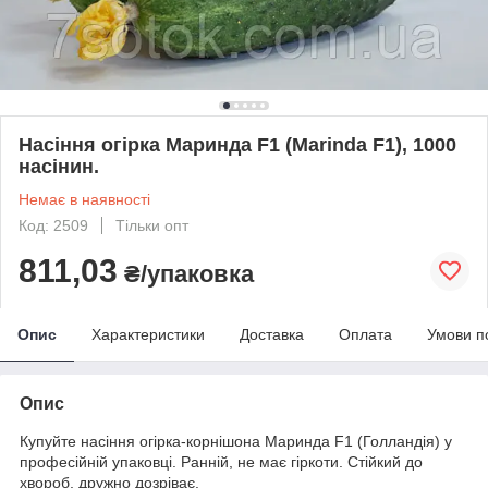
Насіння огірка Маринда F1 (Marinda F1), 1000
насінин.
Немає в наявності
Код: 2509
Тільки опт
811,03
₴/упаковка
Опис
Характеристики
Доставка
Оплата
Умови п
Опис
Купуйте насіння огірка-корнішона Маринда F1 (Голландія) у
професійній упаковці. Ранній, не має гіркоти. Стійкий до
хвороб, дружно дозріває.