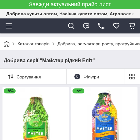
Завжди актуальний прайс-лист
Добрива купити оптом, Насіння купити оптом, Агроволокн
Каталог товарів
Добрива, регулятори росту, протруйник
Добрива серії "Майстер рідкий Еліт"
Сортування
0
Фільтри
–5%
–5%