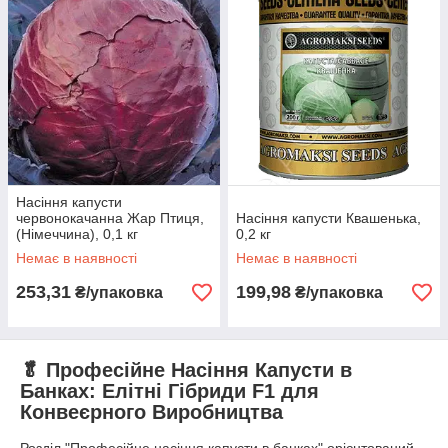
Насіння капусти
червонокачанна Жар Птиця,
Насіння капусти Квашенька,
(Німеччина), 0,1 кг
0,2 кг
Немає в наявності
Немає в наявності
253,31
199,98
₴/упаковка
₴/упаковка
🥬 Професійне Насіння Капусти в
Банках: Елітні Гібриди F1 для
Конвеєрного Виробництва
Розділ "Професійне насіння капусти в банках" орієнтований