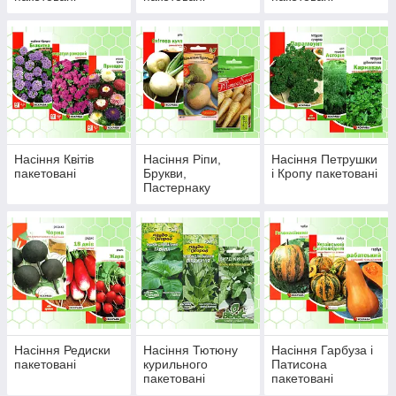
Насіння Квітів
Насіння Ріпи,
Насіння Петрушки
пакетовані
Брукви,
і Кропу пакетовані
Пастернаку
пакетовані
Насіння Редиски
Насіння Тютюну
Насіння Гарбуза і
пакетовані
курильного
Патисона
пакетовані
пакетовані