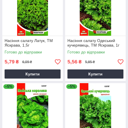
Насіння салату Латук, ТМ
Насіння салату Одеський
Яскрава, 1,5г
кучерявець, ТМ Яскрава, 1г
Готово до відправки
Готово до відправки
5,79
5,56
₴
₴
6,09 ₴
5,85 ₴
Купити
Купити
–5%
–5%