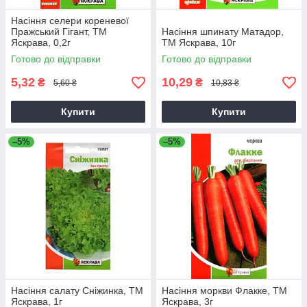
Насіння селери кореневої
Пражський Гігант, ТМ
Насіння шпинату Матадор,
Яскрава, 0,2г
ТМ Яскрава, 10г
Готово до відправки
Готово до відправки
5,32
10,29
₴
₴
5,60 ₴
10,83 ₴
Купити
Купити
–5%
–5%
Насіння салату Сніжинка, ТМ
Насіння моркви Флакке, ТМ
Яскрава, 1г
Яскрава, 3г