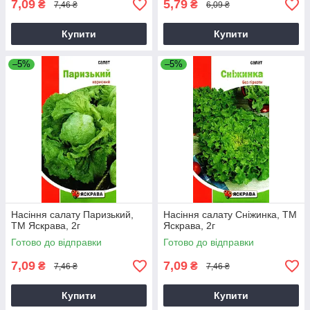
7,09
5,79
₴
₴
7,46 ₴
6,09 ₴
Купити
Купити
–5%
–5%
Насіння салату Паризький,
Насіння салату Сніжинка, ТМ
ТМ Яскрава, 2г
Яскрава, 2г
Готово до відправки
Готово до відправки
7,09
7,09
₴
₴
7,46 ₴
7,46 ₴
Купити
Купити