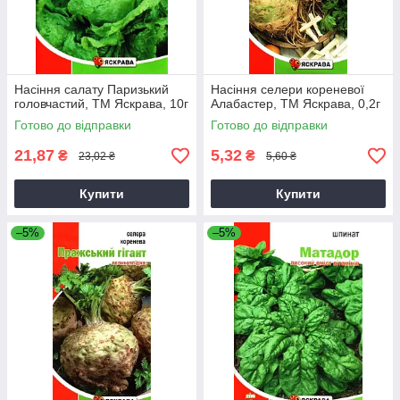
Насіння салату Паризький
Насіння селери кореневої
головчастий, ТМ Яскрава, 10г
Алабастер, ТМ Яскрава, 0,2г
Готово до відправки
Готово до відправки
21,87
5,32
₴
₴
23,02 ₴
5,60 ₴
Купити
Купити
–5%
–5%