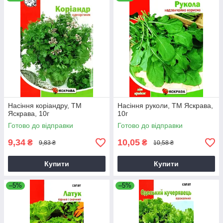
Насіння коріандру, ТМ
Насіння руколи, ТМ Яскрава,
Яскрава, 10г
10г
Готово до відправки
Готово до відправки
9,34
10,05
₴
₴
9,83 ₴
10,58 ₴
Купити
Купити
–5%
–5%