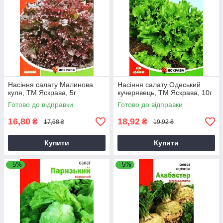
Насіння салату Малинова
Насіння салату Одеський
куля, ТМ Яскрава, 5г
кучерявець, ТМ Яскрава, 10г
Готово до відправки
Готово до відправки
16,80
18,92
₴
₴
17,68 ₴
19,92 ₴
Купити
Купити
–5%
–5%