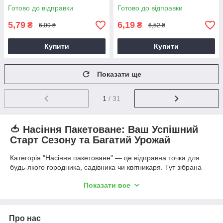
Готово до відправки
Готово до відправки
5,79
6,19
₴
₴
6,09 ₴
6,52 ₴
Купити
Купити
Показати ще
1
/ 31
🍅 Насіння Пакетоване: Ваш Успішний
Старт Сезону та Багатий Урожай
Категорія "Насіння пакетоване" — це відправна точка для
будь-якого городника, садівника чи квітникаря. Тут зібрана
величезна колекція високоякісного посівного матеріалу,
Показати все
включаючи перевірені часом сорти та новітні гібриди (F1), які
забезпечують стабільну схожість, високу врожайність та
відмінні смакові характеристики. Усе насіння представлено у
зручній, інформативній, пакетованій формі, що полегшує
Про нас