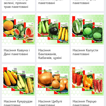
зелені, пряних
пакетовані
пакетовані
трав пакетовані
Насіння Кавуна і
Насіння
Насіння Капусти
Дині пакетовані
Баклажанів,
пакетовані
Кабачків, цукіні
пакетовані
Насіння Кукурудзи
Насіння Цибулі
Насіння Перцю
пакетовані
пакетовані
пакетовані