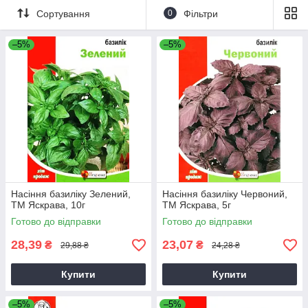
Сортування
0
Фільтри
–5%
–5%
Насіння базиліку Зелений,
Насіння базиліку Червоний,
ТМ Яскрава, 10г
ТМ Яскрава, 5г
Готово до відправки
Готово до відправки
28,39
23,07
₴
₴
29,88 ₴
24,28 ₴
Купити
Купити
–5%
–5%