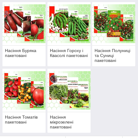
Насіння Буряка
Насіння Гороху і
Насіння Полуниці
пакетовані
Квасолі пакетовані
та Суниці
пакетовані
Насіння Томатів
Насіння
пакетовані
мікрозелені
пакетовані