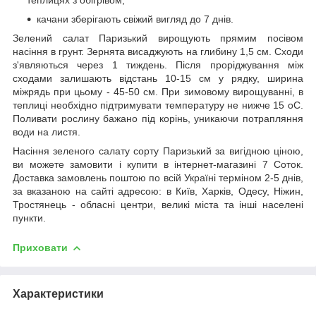
качани зберігають свіжий вигляд до 7 днів.
Зелений салат Паризький вирощують прямим посівом
насіння в грунт. Зернята висаджують на глибину 1,5 см. Сходи
з'являються через 1 тиждень. Після проріджування між
сходами залишають відстань 10-15 см у рядку, ширина
міжрядь при цьому - 45-50 см. При зимовому вирощуванні, в
теплиці необхідно підтримувати температуру не нижче 15
о
С.
Поливати рослину бажано під корінь, уникаючи потрапляння
води на листя.
Насіння зеленого салату сорту Паризький за вигідною ціною,
ви можете замовити і купити в інтернет-магазині 7 Соток.
Доставка замовлень поштою по всій Україні терміном 2-5 днів,
за вказаною на сайті адресою: в Київ, Харків, Одесу, Ніжин,
Тростянець - обласні центри, великі міста та інші населені
пункти.
Приховати
Характеристики