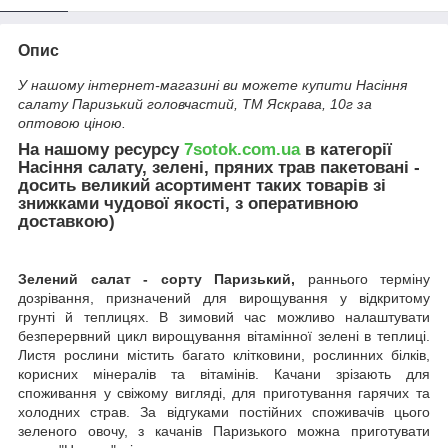
Опис
У нашому інтернет-магазині ви можете купити Насіння
салату Паризький головчастий, ТМ Яскрава, 10г за
оптовою ціною.
На нашому ресурсу
7sotok.com.ua
в категорії
Насіння салату, зелені, пряних трав пакетовані -
досить великий асортимент таких товарів зі
знижками чудової якості, з оперативною
доставкою)
Зелений салат - сорту Паризький,
раннього терміну
дозрівання, призначений для вирощування у відкритому
грунті й теплицях. В зимовий час можливо налаштувати
безперервний цикл вирощування вітамінної зелені в теплиці.
Листя рослини містить багато клітковини, рослинних білків,
корисних мінералів та вітамінів. Качани зрізають для
споживання у свіжому вигляді, для приготування гарячих та
холодних страв. За відгуками постійних споживачів цього
зеленого овочу, з качанів Паризького можна приготувати