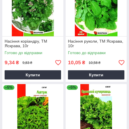
Насіння коріандру, ТМ
Насіння руколи, ТМ Яскрава,
Яскрава, 10г
10г
Готово до відправки
Готово до відправки
9,34
10,05
₴
₴
9,83 ₴
10,58 ₴
Купити
Купити
–5%
–5%