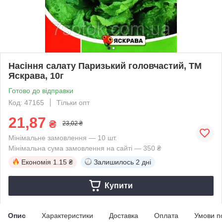
Насіння салату Паризький головчастий, ТМ
Яскрава, 10г
Готово до відправки
Код: 47165
Тільки опт
21,87
₴
23,02 ₴
Мінімальне замовлення — 10 шт.
Мінімальна сума замовлення на сайті — 350 ₴
Економія
1.15 ₴
Залишилось
2 дні
Купити
Опис
Характеристики
Доставка
Оплата
Умови п