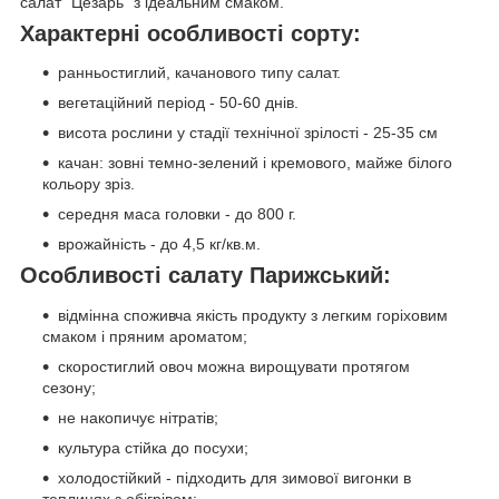
салат "Цезарь" з ідеальним смаком.
Характерні особливості сорту:
ранньостиглий, качанового типу салат.
вегетаційний період - 50-60 днів.
висота рослини у стадії технічної зрілості - 25-35 см
качан: зовні темно-зелений і кремового, майже білого
кольору зріз.
середня маса головки - до 800 г.
врожайність - до 4,5 кг/кв.м.
Особливості салату Парижський:
відмінна споживча якість продукту з легким горіховим
смаком і пряним ароматом;
скоростиглий овоч можна вирощувати протягом
сезону;
не накопичує нітратів;
культура стійка до посухи;
холодостійкий - підходить для зимової вигонки в
теплицях з обігрівом;