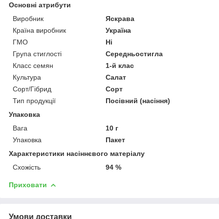
Основні атрибути
Виробник
Яскрава
Країна виробник
Україна
ГМО
Ні
Група стиглості
Середньостигла
Класс семян
1-й клас
Культура
Салат
Сорт/Гібрид
Сорт
Тип продукції
Посівний (насіння)
Упаковка
Вага
10 г
Упаковка
Пакет
Характеристики насіннєвого матеріалу
Схожість
94 %
Приховати
Умови доставки