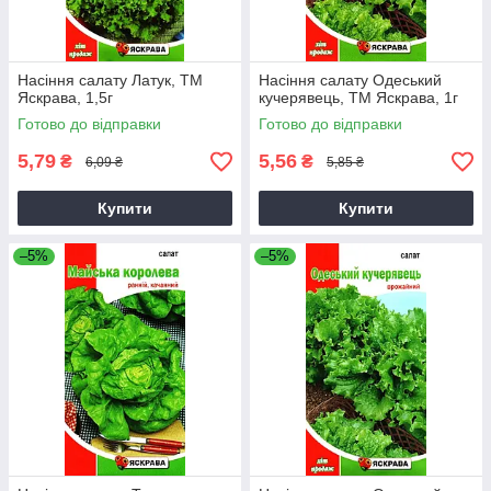
Насіння салату Латук, ТМ
Насіння салату Одеський
Яскрава, 1,5г
кучерявець, ТМ Яскрава, 1г
Готово до відправки
Готово до відправки
5,79
5,56
₴
₴
6,09 ₴
5,85 ₴
Купити
Купити
–5%
–5%