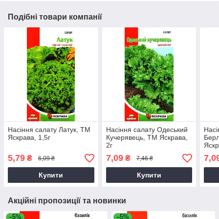
Подібні товари компанії
Насіння салату Латук, ТМ
Насіння салату Одеський
Насі
Яскрава, 1,5г
Кучерявець, ТМ Яскрава,
Берл
2г
Яскр
5,79
7,09
7,0
₴
₴
6,09 ₴
7,46 ₴
Купити
Купити
Акційні пропозиції та новинки
–5%
–5%