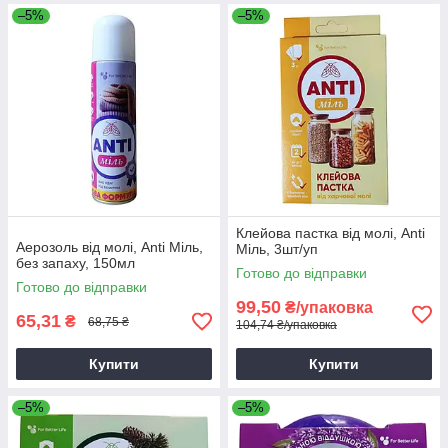
–5%
–5%
Клейова пастка від молі, Anti
Аерозоль від молі, Anti Міль,
Міль, 3шт/уп
без запаху, 150мл
Готово до відправки
Готово до відправки
99,50
₴/упаковка
65,31
₴
68,75 ₴
104,74 ₴/упаковка
Купити
Купити
–5%
–5%