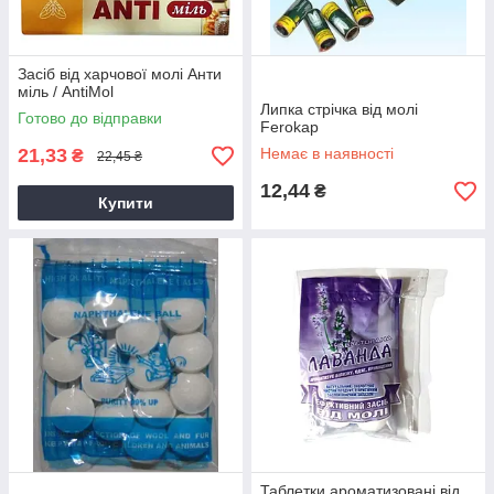
Засіб від харчової молі Анти
міль / AntiMol
Липка стрічка від молі
Готово до відправки
Ferokap
21,33
Немає в наявності
₴
22,45 ₴
12,44
₴
Купити
Таблетки ароматизовані від