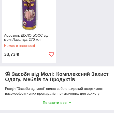
Аерозоль ДІХЛО БОСС від
молі Лаванда, 270 мл.
Немає в наявності
33,73
₴
🦋 Засоби від Молі: Комплексний Захист
Одягу, Меблів та Продуктів
Розділ "Засоби від молі" являє собою широкий асортимент
високоефективних препаратів, призначених для захисту
вашого дому, гардероба та харчових запасів від руйнівного
Показати все
впливу цього шкідника. Моль — це не лише проблема для
вовняних виробів та хутра, а й серйозна загроза для круп,
борошна та сухофруктів. Ефективна боротьба з міллю