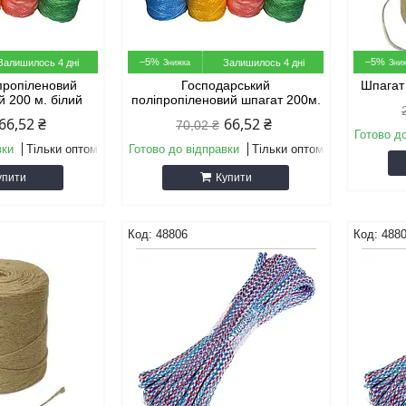
–5%
–5%
Залишилось 4 дні
Залишилось 4 дні
пропіленовий
Господарський
Шпагат 
й 200 м. білий
поліпропіленовий шпагат 200м.
66,52 ₴
66,52 ₴
70,02 ₴
Готово д
вки
Тільки оптом
Готово до відправки
Тільки оптом
упити
Купити
48806
488