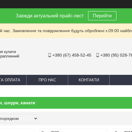
Завжди актуальний прайс-лист
Перейти
й час. Замовлення та повідомлення будуть оброблені з 09:00 найбли
ня купити
+380 (67) 458-52-45
+380 (95) 028-7
Краплинний
ТА ОПЛАТА
ПРО НАС
КОНТАКТИ
и, шнури, канати