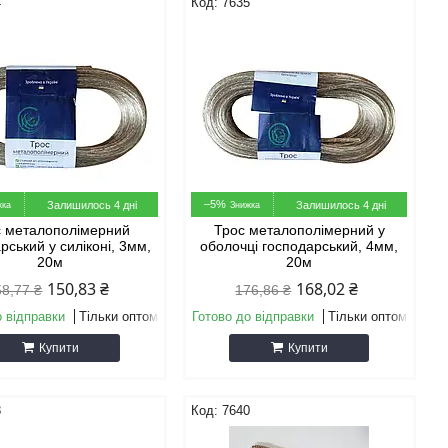
4
7635
–5%
Залишилось 4 дні
Залишилось 4 дні
с металополімерний
Трос металополімерний у
рський у силіконі, 3мм,
оболочці господарський, 4мм,
20м
20м
150,83 ₴
168,02 ₴
58,77 ₴
176,86 ₴
о відправки
Тільки оптом
Готово до відправки
Тільки оптом
Купити
Купити
8
7640