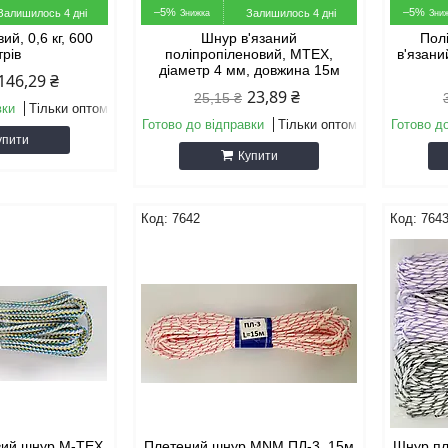
–5%
–5%
Залишилось 4 дні
Залишилось 4 дні
ий, 0,6 кг, 600
Шнур в'язаний
Пол
трів
поліпропіленовий, МТЕХ,
в'язани
діаметр 4 мм, довжина 15м
146,29 ₴
23,89 ₴
25,15 ₴
вки
Тільки оптом
Готово до відправки
Тільки оптом
Готово д
упити
Купити
7642
764
вий шнур М-ТЕХ
Плетений шнур MNM ПЛ-3, 15м
Шнур пл