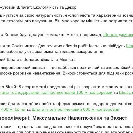
жутовий Шпагат: Екологічність та Декор
цінується за свою натуральність, екологічність та характерний зов
 та екологічного пакування. Він має хорошу міцність на розрив та ст
та Хендмейду: Доступні компактні мотки, наприклад,
Шпагат джутови
ня та Садівництва: Для великих обсягів робіт ідеально підійдуть
Шпа
 що забезпечують економію та тривале використання.
ий Шпагат: Вологостійкість та Міцність
іпропіленовий шпагат — це найбільш практичний та зносостійкий варі
 високе розривне навантаження. Використовується для підв'язки рос
та Білий: В асортименті представлені різні варіанти метражу та кол
агат господарський поліпропіленовий 100 м. кольоровий
та
Шпагат
шки: Для масштабних робіт та фермерських господарств доступні вел
 400 м. білий
та
Шпагат поліпропіленовий 600 м. кольоровий
.
алополімерні: Максимальне Навантаження та Захист
роси — це ідеальне поєднання високої несучої здатності сталевого о
замінні для робіт, що вимагають міцності та стійкості до атмосферн