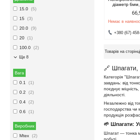
діаметр 6мм
15.0
5
66,
15
3
Немає в наявнос
20.0
9
+380 (67) 458
20
1
100.0
2
Ще 8
🔗 Шпагати,
Вага
Категорія "Шпага
0.1
1
завдань: від тон
поєднує міцність,
0.2
2
діяльності.
0.4
2
Незалежно від то
господарства чи 
0.6
1
продукція розфас
🌱 Шпагати: У
Виробник
Шпагат — тонка м
Mtex
2
побуті.