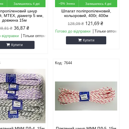
–5%
Залишилось 4 дні
Залишилось 4 дні
іпропіленовий шнур
Шпагат поліпропіленовий,
й, МТЕХ, діаметр 5 мм,
кольоровий, 400г, 400м
довжина 15м
121,69 ₴
128,09 ₴
36,87 ₴
38,81 ₴
Готово до відправки
Тільки оптом
о відправки
Тільки оптом
Купити
Купити
3
7644
етений MNM ПЛ-4, 15м
Плетений шнур MNM ПЛ-5, 15м