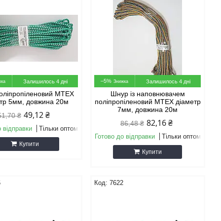
–5%
Залишилось 4 дні
Залишилось 4 дні
оліпропіленовий МТЕХ
Шнур із наповнювачем
тр 5мм, довжина 20м
поліпропіленовий МТЕХ діаметр
7мм, довжина 20м
49,12 ₴
51,70 ₴
82,16 ₴
86,48 ₴
о відправки
Тільки оптом
Готово до відправки
Тільки оптом
Купити
Купити
6
7622