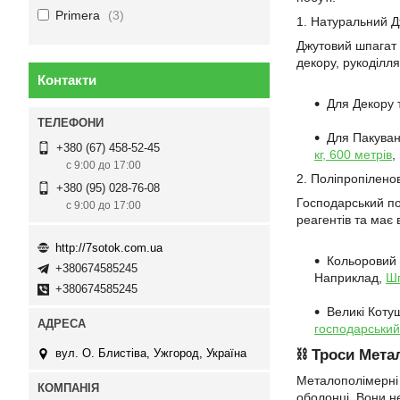
Primera
3
1. Натуральний Д
Джутовий шпагат 
декору, рукоділля
Контакти
Для Декору 
Для Пакуван
+380 (67) 458-52-45
кг, 600 метрів
,
с 9:00 до 17:00
2. Поліпропіленов
+380 (95) 028-76-08
Господарський пол
с 9:00 до 17:00
реагентів та має
http://7sotok.com.ua
Кольоровий 
+380674585245
Наприклад,
Шп
+380674585245
Великі Коту
господарський
⛓️ Троси Мет
вул. О. Блистіва, Ужгород, Україна
Металополімерні т
оболонці. Вони не