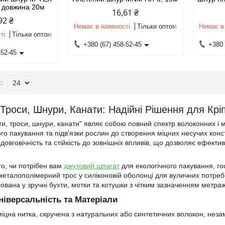
, довжина 20м
16,61 ₴
92 ₴
Немає в наявності
Тільки оптом
Немає в
ті
Тільки оптом
+380 (67) 458-52-45
+380 
-52-45
 Троси, Шнури, Канати: Надійні Рішення для Кр
ти, троси, шнури, канати" являє собою повний спектр волоконних і
кого пакування та підв'язки рослин до створення міцних несучих кон
 довговічність та стійкість до зовнішніх впливів, що дозволяє ефектив
го, чи потрібен вам
джутовий шпагат
для екологічного пакування, го
металополімерний трос у силіконовій оболонці для вуличних потре
ована у зручні бухти, мотки та котушки з чітким зазначенням метраж
ніверсальність та Матеріали
іцна нитка, скручена з натуральних або синтетичних волокон, незам