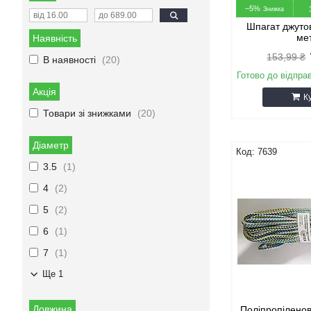
–5%
Шпагат джутов
ме
Наявність
153,99 ₴
В наявності
20
Готово до відпра
Акція
К
Товари зі знижками
20
Діаметр
7639
3.5
1
4
2
5
2
6
1
7
1
Ще 1
Довжина
Поліпропілено