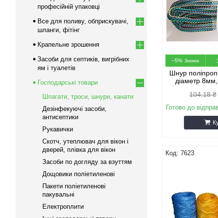
професійній упаковці
Все для поливу, обприскувачі,
шланги, фітінг
Крапельне зрошення
Засоби для септиків, вигрібних
–5%
ям і туалетів
Шнур поліпро
діаметр 8мм
Господарські товари
104,18 ₴
Шпагати, троси, шнури, канати
Готово до відпра
Дезінфекуючі засоби,
антисептики
К
Рукавички
Скотч, утеплювач для вікон і
дверей, плівка для вікон
7623
Засоби по догляду за взуттям
Дощовики поліетиленові
Пакети поліетиленові
пакувальні
Електроплити