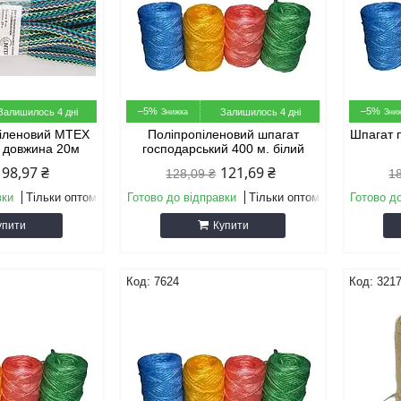
–5%
–5%
Залишилось 4 дні
Залишилось 4 дні
піленовий МТЕХ
Поліпропіленовий шпагат
Шпагат 
, довжина 20м
господарський 400 м. білий
98,97 ₴
121,69 ₴
128,09 ₴
1
вки
Тільки оптом
Готово до відправки
Тільки оптом
Готово д
упити
Купити
7624
321