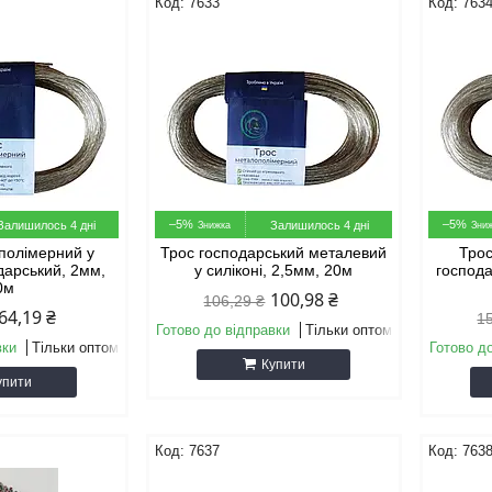
7633
763
–5%
–5%
Залишилось 4 дні
Залишилось 4 дні
полімерний у
Трос господарський металевий
Тро
одарський, 2мм,
у силіконі, 2,5мм, 20м
господа
0м
100,98 ₴
106,29 ₴
64,19 ₴
1
Готово до відправки
Тільки оптом
вки
Тільки оптом
Готово д
Купити
упити
7637
763