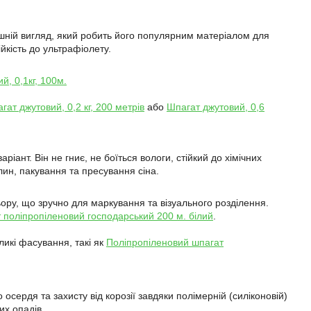
нішній вигляд, який робить його популярним матеріалом для
ійкість до ультрафіолету.
й, 0,1кг, 100м.
гат джутовий, 0,2 кг, 200 метрів
або
Шпагат джутовий, 0,6
ант. Він не гниє, не боїться вологи, стійкий до хімічних
лин, пакування та пресування сіна.
ьору, що зручно для маркування та візуального розділення.
 поліпропіленовий господарський 200 м. білий
.
икі фасування, такі як
Поліпропіленовий шпагат
сердя та захисту від корозії завдяки полімерній (силіконовій)
их опадів.