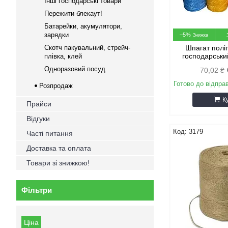
Інші господарські товари
Пережити блекаут!
Батарейки, акумулятори,
зарядки
–5%
Скотч пакувальний, стрейч-
Шпагат полі
господарськи
плівка, клей
Одноразовий посуд
70,02 ₴
Готово до відпра
Розпродаж
К
Прайси
Відгуки
3179
Часті питання
Доставка та оплата
Товари зі знижкою!
Фільтри
Ціна