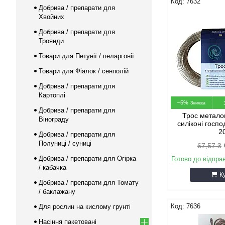
7632
Добрива / препарати для
Хвойних
Добрива / препарати для
Троянди
Товари для Петунії / пеларгонії
Товари для Фіалок / сенполій
Добрива / препарати для
Картоплі
–5%
Добрива / препарати для
Трос метало
Вінограду
силіконі госп
2
Добрива / препарати для
Полуниці / суниці
67,57 ₴
Добрива / препарати для Огірка
Готово до відпра
/ кабачка
К
Добрива / препарати для Томату
/ баклажану
7636
Для рослин на кислому грунті
Насіння пакетовані