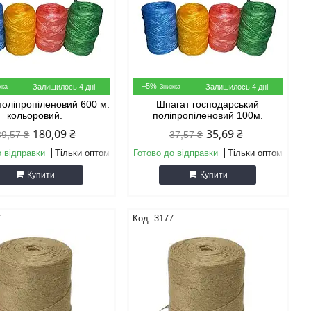
–5%
Залишилось 4 дні
Залишилось 4 дні
поліпропіленовий 600 м.
Шпагат господарський
кольоровий.
поліпропіленовий 100м.
180,09 ₴
35,69 ₴
89,57 ₴
37,57 ₴
о відправки
Тільки оптом
Готово до відправки
Тільки оптом
Купити
Купити
7
3177