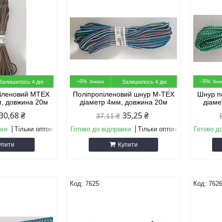
–5%
–5%
Залишилось 4 дні
Залишилось 4 дні
піленовий МТЕХ
Поліпропіленовий шнур М-ТЕХ
Шнур п
м, довжина 20м
діаметр 4мм, довжина 20м
діаме
30,68 ₴
35,25 ₴
37,11 ₴
вки
Тільки оптом
Готово до відправки
Тільки оптом
Готово д
упити
Купити
7625
762