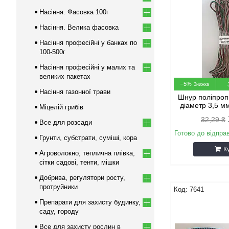
Насіння. Фасовка 100г
Насіння. Велика фасовка
Насіння професійні у банках по
100-500г
Насіння професійні у малих та
великих пакетах
–5%
Насіння газонної трави
Шнур поліпро
діаметр 3,5 м
Міцелій грибів
32,29 ₴
Все для розсади
Готово до відпра
Грунти, субстрати, суміші, кора
К
Агроволокно, теплична плівка,
сітки садові, тенти, мішки
Добрива, регулятори росту,
протруйники
7641
Препарати для захисту будинку,
саду, городу
Все для захисту рослин в