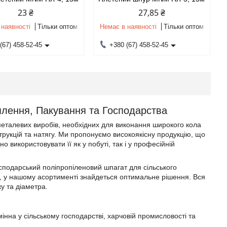
23 ₴
27,85 ₴
 наявності
Тільки оптом
Немає в наявності
Тільки оптом
(67) 458-52-45
+380 (67) 458-52-45
іплення, Пакування та Господарства
 металевих виробів, необхідних для виконання широкого кола
струкцій та натягу. Ми пропонуємо високоякісну продукцію, що
но використовувати її як у побуті, так і у професійній
сподарський поліпропіленовий шпагат для сільського
б, у нашому асортименті знайдеться оптимальне рішення. Вся
у та діаметра.
інна у сільському господарстві, харчовій промисловості та