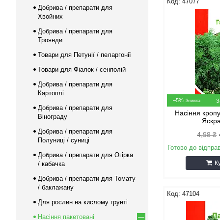
47077
Добрива / препарати для
Хвойних
Добрива / препарати для
Троянди
Товари для Петунії / пеларгонії
Товари для Фіалок / сенполій
Добрива / препарати для
Картоплі
–5%
З
Добрива / препарати для
Насіння кроп
Вінограду
Яскра
Добрива / препарати для
4,98 ₴
Полуниці / суниці
Готово до відпра
Добрива / препарати для Огірка
К
/ кабачка
Добрива / препарати для Томату
/ баклажану
47104
Для рослин на кислому грунті
Насіння пакетовані