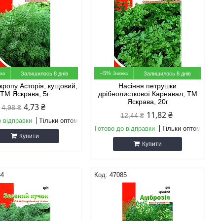
–5%
Залишилось 8 днів
Залишилось 8 днів
кропу Асторія, кущовий,
Насіння петрушки
ТМ Яскрава, 5г
дрібнолисткової Карнавал, ТМ
Яскрава, 20г
4,73 ₴
4,98 ₴
11,82 ₴
12,44 ₴
о відправки
Тільки оптом
Готово до відправки
Тільки оптом
Купити
Купити
84
47085