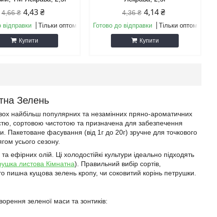
4,43 ₴
4,14 ₴
4,66 ₴
4,36 ₴
о відправки
Тільки оптом
Готово до відправки
Тільки оптом
Купити
Купити
атна Зелень
 двох найбільш популярних та незамінних пряно-ароматичних
жістю, сортовою чистотою та призначена для забезпечення
. Пакетоване фасування (від 1г до 20г) зручне для точкового
гом усього сезону.
та ефірних олій. Ці холодостійкі культури ідеально підходять
рушка листова Кімнатна
). Правильний вибір сортів,
то пишна кущова зелень кропу, чи соковитий корінь петрушки.
ворення зеленої маси та зонтиків: