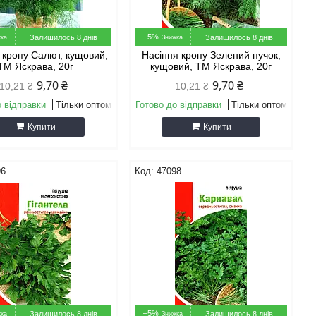
–5%
Залишилось 8 днів
Залишилось 8 днів
 кропу Салют, кущовий,
Насіння кропу Зелений пучок,
ТМ Яскрава, 20г
кущовий, ТМ Яскрава, 20г
9,70 ₴
9,70 ₴
10,21 ₴
10,21 ₴
о відправки
Тільки оптом
Готово до відправки
Тільки оптом
Купити
Купити
96
47098
–5%
Залишилось 8 днів
Залишилось 8 днів