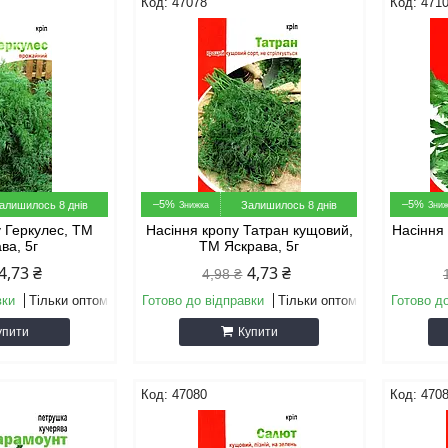
47078
471
–5%
–5%
алишилось 8 днів
Залишилось 8 днів
у Геркулес, ТМ
Насіння кропу Татран кущовий,
Насіння
ва, 5г
ТМ Яскрава, 5г
4,73 ₴
4,73 ₴
4,98 ₴
вки
Тільки оптом
Готово до відправки
Тільки оптом
Готово д
упити
Купити
47080
470