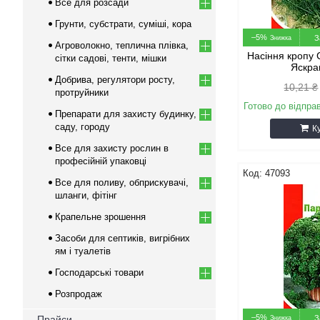
Все для розсади
Грунти, субстрати, суміші, кора
–5%
З
Агроволокно, теплична плівка,
Насіння кропу 
сітки садові, тенти, мішки
Яскра
Добрива, регулятори росту,
10,21 ₴
протруйники
Готово до відпра
Препарати для захисту будинку,
саду, городу
К
Все для захисту рослин в
професійній упаковці
47093
Все для поливу, обприскувачі,
шланги, фітінг
Крапельне зрошення
Засоби для септиків, вигрібних
ям і туалетів
Господарські товари
Розпродаж
–5%
Прайси
З