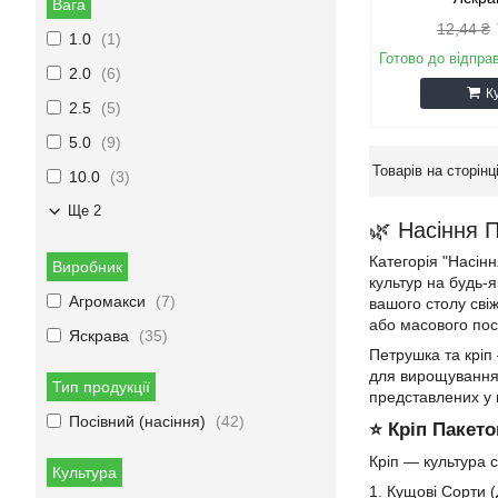
Вага
12,44 ₴
1.0
1
Готово до відпра
2.0
6
К
2.5
5
5.0
9
10.0
3
Ще 2
🌿 Насіння 
Категорія "Насін
Виробник
культур на будь-
Агромакси
7
вашого столу сві
або масового пос
Яскрава
35
Петрушка та кріп 
для вирощування у
Тип продукції
представлених у 
Посівний (насіння)
42
⭐ Кріп Пакето
Кріп — культура с
Культура
1. Кущові Сорти (