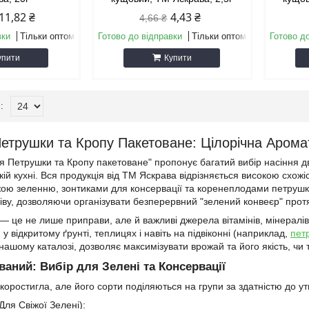
11,82 ₴
4,43 ₴
4,66 ₴
вки
Тільки оптом
Готово до відправки
Тільки оптом
Готово д
упити
Купити
Петрушки та Кропу Пакетоване: Цілорічна Аром
ня Петрушки та Кропу пакетоване" пропонує багатий вибір насіння
якій кухні. Вся продукція від ТМ Яскрава відрізняється високою схо
жою зеленню, зонтиками для консервації та коренеплодами петрушки
іву, дозволяючи організувати безперервний "зелений конвеєр" протя
— це не лише приправи, але й важливі джерела вітамінів, мінералів 
 відкритому ґрунті, теплицях і навіть на підвіконні (наприклад,
пет
нашому каталозі, дозволяє максимізувати врожай та його якість, чи 
ваний: Вибір для Зелені та Консервації
коростигла, але його сорти поділяються на групи за здатністю до ут
Для Свіжої Зелені):