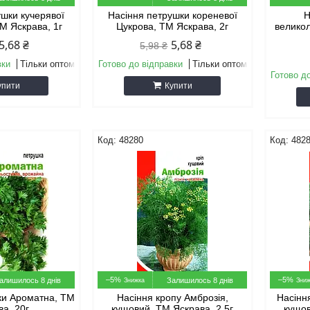
ушки кучерявої
Насіння петрушки кореневої
Н
М Яскрава, 1г
Цукрова, ТМ Яскрава, 2г
великол
5,68 ₴
5,68 ₴
5,98 ₴
вки
Тільки оптом
Готово до відправки
Тільки оптом
Готово д
упити
Купити
48280
482
–5%
–5%
алишилось 8 днів
Залишилось 8 днів
ки Ароматна, ТМ
Насіння кропу Амброзiя,
Насінн
ва, 20г
кущовий, ТМ Яскрава, 2,5г
кущов