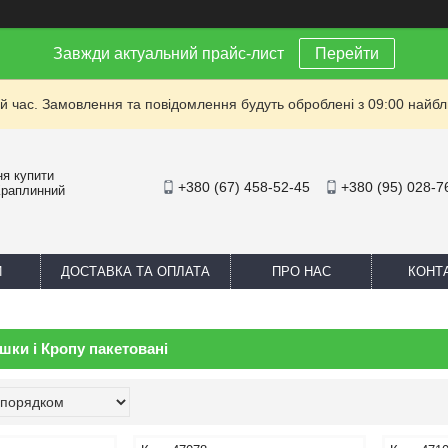
Завжди актуальний прайс-лист
Перейти
й час. Замовлення та повідомлення будуть оброблені з 09:00 найбли
ня купити
+380 (67) 458-52-45
+380 (95) 028-7
Краплинний
И
ДОСТАВКА ТА ОПЛАТА
ПРО НАС
КОНТ
шки і Кропу пакетовані