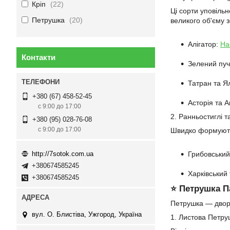
Кріп
22
Ці сорти уповіль
Петрушка
20
великого об'єму з
Алігатор:
На
Контакти
Зелений пуч
Татран та Я
+380 (67) 458-52-45
Асторія та А
с 9:00 до 17:00
2. Ранньостиглі т
+380 (95) 028-76-08
с 9:00 до 17:00
Швидко формують с
http://7sotok.com.ua
Грибовський
+380674585245
Харківський 
+380674585245
⭐ Петрушка П
Петрушка — дворіч
вул. О. Блистіва, Ужгород, Україна
1. Листова Петруш