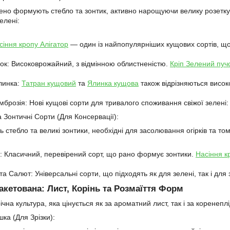
нено формують стебло та зонтик, активно нарощуючи велику розетку 
елені:
сіння кропу Алігатор
— один із найпопулярніших кущових сортів, що 
ок: Високоврожайний, з відмінною облистненістю.
Кріп Зелений пуч
линка:
Татран кущовий
та
Ялинка кущова
також відрізняються високо
мброзія: Нові кущові сорти для тривалого споживання свіжої зелені
а Зонтичні Сорти (Для Консервації):
тебло та великі зонтики, необхідні для засолювання огірків та том
: Класичний, перевірений сорт, що рано формує зонтики.
Насіння к
та Салют: Універсальні сорти, що підходять як для зелені, так і для 
акетована: Лист, Корінь та Розмаїття Форм
на культура, яка цінується як за ароматний лист, так і за коренепл
ка (Для Зрізки):