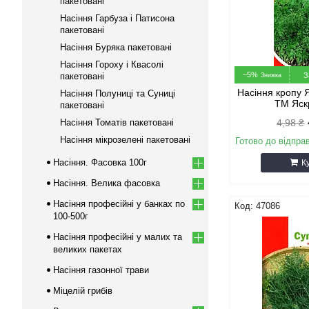
пакетовані
Насіння Гарбуза і Патисона
пакетовані
Насіння Буряка пакетовані
Насіння Гороху і Квасолі
–5%
пакетовані
З
Насіння кропу 
Насіння Полуниці та Суниці
ТМ Яск
пакетовані
Насіння Томатів пакетовані
4,98 ₴
Насіння мікрозелені пакетовані
Готово до відпра
Насіння. Фасовка 100г
К
Насіння. Велика фасовка
Насіння професійні у банках по
47086
100-500г
Насіння професійні у малих та
великих пакетах
Насіння газонної трави
Міцелій грибів