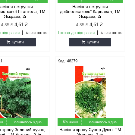
асіння петрушки
Насіння петрушки
исткової Гігантела, ТМ
дрібнолисткової Карнавал, ТМ
Яскрава, 2г
Яскрава, 2г
4,61 ₴
4,61 ₴
4,85 ₴
4,85 ₴
о відправки
Тільки оптом
Готово до відправки
Тільки оптом
Купити
Купити
81
48279
–5%
Залишилось 8 днів
Залишилось 8 днів
я кропу Зелений пучок,
Насіння кропу Супер Дукат, ТМ
ий, ТМ Яскрава, 2,5г
Яскрава, 2,5г