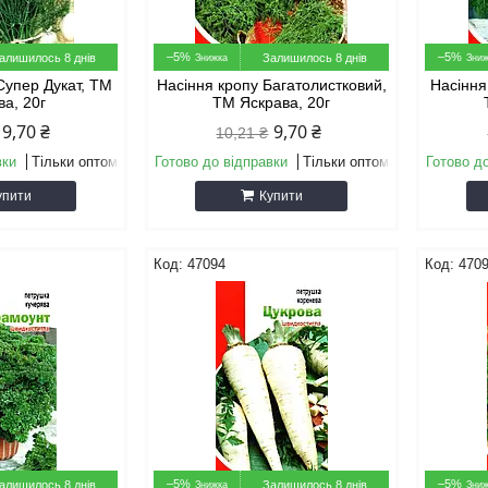
–5%
–5%
алишилось 8 днів
Залишилось 8 днів
Супер Дукат, ТМ
Насіння кропу Багатолистковий,
Насіння
ва, 20г
ТМ Яскрава, 20г
9,70 ₴
9,70 ₴
10,21 ₴
вки
Тільки оптом
Готово до відправки
Тільки оптом
Готово д
упити
Купити
47094
470
–5%
–5%
алишилось 8 днів
Залишилось 8 днів