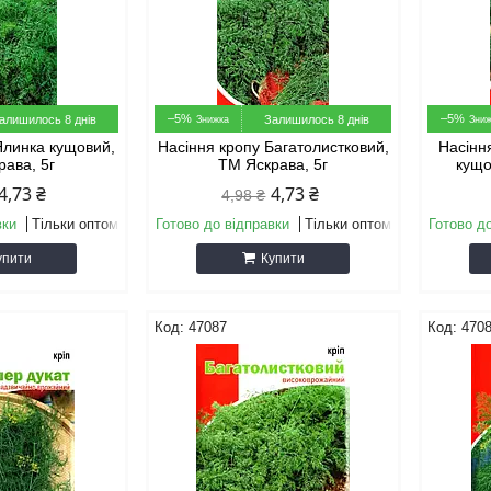
–5%
–5%
алишилось 8 днів
Залишилось 8 днів
Ялинка кущовий,
Насіння кропу Багатолистковий,
Насінн
рава, 5г
ТМ Яскрава, 5г
кущо
4,73 ₴
4,73 ₴
4,98 ₴
вки
Тільки оптом
Готово до відправки
Тільки оптом
Готово д
упити
Купити
47087
470