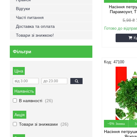
Насіння петр
Відгуки
Парамоунт, Т
Часті питання
5,98 ₴
Доставка та оплата
Готово до відпра
Товари зі знижкою!
К
Фільтри
47100
Ціна
Наявність
В наявності
26
Акція
Товари зі знижками
26
–5%
З
Насіння петруш
Яскра