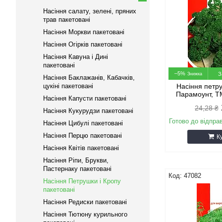
Насіння салату, зелені, пряних
трав пакетовані
Насіння Моркви пакетовані
Насіння Огірків пакетовані
Насіння Кавуна і Дині
пакетовані
–5%
З
Насіння Баклажанів, Кабачків,
цукіні пакетовані
Насіння петр
Парамоунт, Т
Насіння Капусти пакетовані
24,28 ₴
Насіння Кукурудзи пакетовані
Готово до відпра
Насіння Цибулі пакетовані
Насіння Перцю пакетовані
К
Насіння Квітів пакетовані
Насіння Ріпи, Брукви,
Пастернаку пакетовані
47082
Насіння Петрушки і Кропу
пакетовані
Насіння Редиски пакетовані
Насіння Тютюну курильного