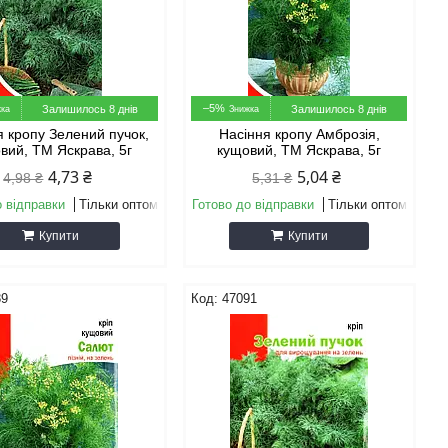
–5%
Залишилось 8 днів
Залишилось 8 днів
я кропу Зелений пучок,
Насіння кропу Амброзiя,
вий, ТМ Яскрава, 5г
кущовий, ТМ Яскрава, 5г
4,73 ₴
5,04 ₴
4,98 ₴
5,31 ₴
о відправки
Тільки оптом
Готово до відправки
Тільки оптом
Купити
Купити
89
47091