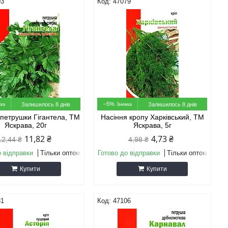
03
47079
–5%
Залишилось 8 днів
Залишилось 8 днів
 петрушки Гігантела, ТМ
Насіння кропу Харкiвський, ТМ
Яскрава, 20г
Яскрава, 5г
11,82 ₴
4,73 ₴
12,44 ₴
4,98 ₴
о відправки
Тільки оптом
Готово до відправки
Тільки оптом
Купити
Купити
81
47106