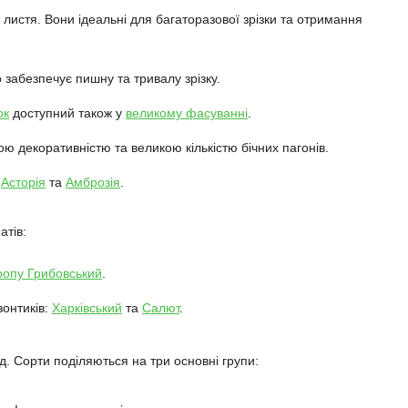
листя. Вони ідеальні для багаторазової зрізки та отримання
забезпечує пишну та тривалу зрізку.
ок
доступний також у
великому фасуванні
.
ю декоративністю та великою кількістю бічних пагонів.
:
Асторія
та
Амброзія
.
атів:
ропу Грибовський
.
зонтиків:
Харківський
та
Салют
.
ід. Сорти поділяються на три основні групи: