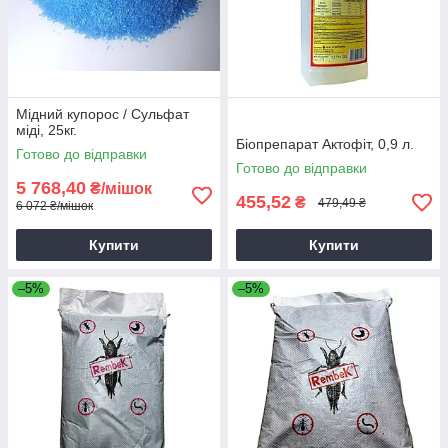
Мідний купорос / Сульфат
міді, 25кг.
Біопрепарат Актофіт, 0,9 л.
Готово до відправки
Готово до відправки
5 768,40
₴/мішок
455,52
₴
479,49 ₴
6 072 ₴/мішок
Купити
Купити
–5%
–5%