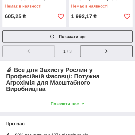
Немає в наявності
Немає в наявності
605,25
1 992,17
₴
₴
Показати ще
1
/ 3
🔬 Все для Захисту Рослин у
Професійній Фасовці: Потужна
Агрохімія для Масштабного
Виробництва
Категорія "Все для захисту рослин у професійній фасовці" —
Показати все
це спеціалізований розділ, орієнтований на фермерські
господарства, агрономів та великі тепличні комплекси, де
потрібна максимальна ефективність, економічність та
надійність засобів захисту. У цьому асортименті представлені
Про нас
концентровані препарати у великих упаковках, що дозволяє
оптимізувати витрати на обробку значних посівних площ та