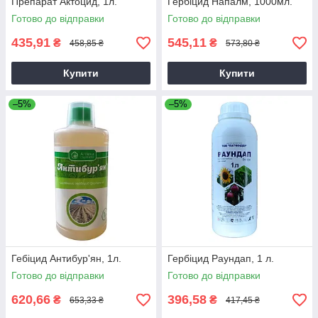
Препарат Актоцид, 1л.
Гербіцид Напалм, 1000мл.
Готово до відправки
Готово до відправки
435,91
545,11
₴
₴
458,85 ₴
573,80 ₴
Купити
Купити
–5%
–5%
Гебіцид Антибур'ян, 1л.
Гербіцид Раундап, 1 л.
Готово до відправки
Готово до відправки
620,66
396,58
₴
₴
653,33 ₴
417,45 ₴