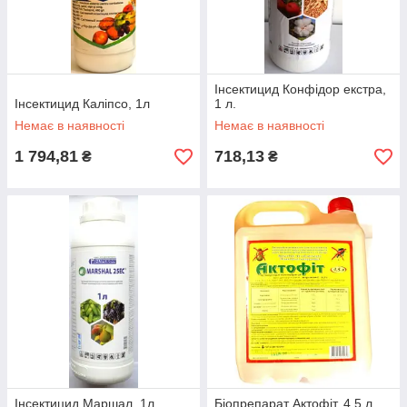
Інсектицид Конфідор екстра,
Інсектицид Каліпсо, 1л
1 л.
Немає в наявності
Немає в наявності
1 794,81
718,13
₴
₴
Інсектицид Маршал, 1л.
Біопрепарат Актофіт, 4,5 л.