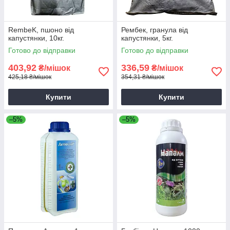
RembeK, пшоно від
Рембек, гранула від
капустянки, 10кг.
капустянки, 5кг.
Готово до відправки
Готово до відправки
403,92
336,59
₴/мішок
₴/мішок
425,18 ₴/мішок
354,31 ₴/мішок
Купити
Купити
–5%
–5%