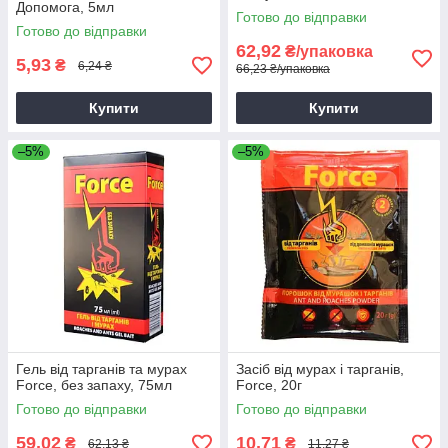
Допомога, 5мл
Готово до відправки
Готово до відправки
62,92
₴/упаковка
5,93
₴
6,24 ₴
66,23 ₴/упаковка
Купити
Купити
–5%
–5%
Гель від тарганів та мурах
Засіб від мурах і тарганів,
Force, без запаху, 75мл
Force, 20г
Готово до відправки
Готово до відправки
59,02
10,71
₴
₴
62,13 ₴
11,27 ₴