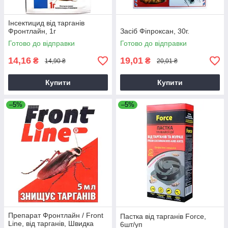
Інсектицид від тарганів
Фронтлайн, 1г
Засіб Фіпроксан, 30г.
Готово до відправки
Готово до відправки
14,16
19,01
₴
₴
14,90 ₴
20,01 ₴
Купити
Купити
–5%
–5%
Препарат Фронтлайн / Front
Пастка від тарганів Force,
Line, від тарганів, Швидка
6шт/уп