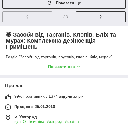
Показати ще
1
/ 3
🕷️ Засоби від Тарганів, Клопів, Бліх та
Мурах: Комплексна Дезінсекція
Приміщень
Розділ "Засоби від тарганів, прусаків, клопів, бліх, мурах"
пропонує широкий та потужний арсенал інсектицидних
Показати все
препаратів, призначених для ефективного винищення всіх
видів синантропних (тих, що живуть поруч із людиною)
шкідників. Ці комахи не тільки спричиняють дискомфорт, а й є
серйозними переносниками хвороботворних мікроорганізмів
Про нас
та алергенів. Ефективна боротьба з побутовими шкідниками
вимагає використання сучасних, цільових засобів, які
99% позитивних з 1374 відгуків за рік
забезпечують не тільки швидке знищення, а й тривалий
профілактичний ефект.
Працює з 25.01.2010
У нашому каталозі представлені різноманітні форми
м. Ужгород
інсектицидів — від гелів та порошків контактної дії до пасток
вул. О. Блистіва, Ужгород, Україна
та професійних концентратів, які підходять для використання