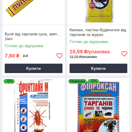
Капкан, пастка-будиночок від
Куля від тарганів суха, амп.,
тарганів та мурах
1мл.
Готово до відправки
Готово до відправки
10,59
₴/упаковка
7,60
₴
8 ₴
11,15 ₴/упаковка
Купити
Купити
–5%
Новинка
–5%