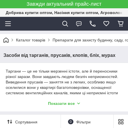
Завжди актуальний прайс-лист
Добрива купити оптом, Насіння купити оптом, Агроволокн
Каталог товарів
Препарати для захисту будинку, саду, г
Засоби від тарганів, прусаків, клопів, бліх, мурах
Таргани — це не тільки мерзенні істоти, але й переносники
різної зарази. Вони завдають людям безліч неприємностей.
Виведення прусаків — заняття не з легких, особливо якщо
оселилися вони у квартирі багатоповерхівки, оснащеної
системою вентиляційних каналів, якими ці неприємні істоти
безладно пересуваються з одного житла в інше. Боротьба з
Показати все
прусаками вимагатиме від вас неймовірних зусиль і терпіння.
А засоби, представлені в нашому інтернет-магазині,
покликані значно спростити виведення цих комах-шкідників.
Сортування
0
Фільтри