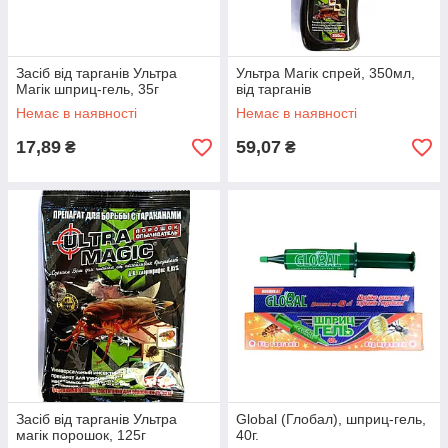
Засіб від тарганів Ультра
Ультра Магік спрей, 350мл,
Магік шприц-гель, 35г
від тарганів
Немає в наявності
Немає в наявності
17,89
59,07
₴
₴
Засіб від тарганів Ультра
Global (Глобал), шприц-гель,
магік порошок, 125г
40г.