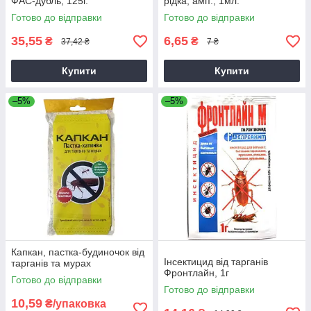
ФАС-дубль, 125г.
рідка, амп., 1мл.
Готово до відправки
Готово до відправки
35,55
6,65
₴
₴
37,42 ₴
7 ₴
Купити
Купити
–5%
–5%
Капкан, пастка-будиночок від
Інсектицид від тарганів
тарганів та мурах
Фронтлайн, 1г
Готово до відправки
Готово до відправки
10,59
₴/упаковка