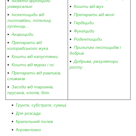
Інсекто-фунгіциди
універсальні
Кошти від мух
Інсектициди від
Препарати від молі
листовійки, попелиці,
Гербіциди
гусениць...
Фунгіциди
Акарициди
Родентициди
Препарати від
Прилипачі пестицидів і
колорадського жука
добрив
Кошти від капустянки
Добрива, регулятори
Кошти від мурах і ос
росту
Препарати від равликів,
слимаків
Засоби від тарганів,
прусаків, клопів, бліх
Грунти, субстрати, суміші
Для розсади
Крапельний полив
Агроволокно