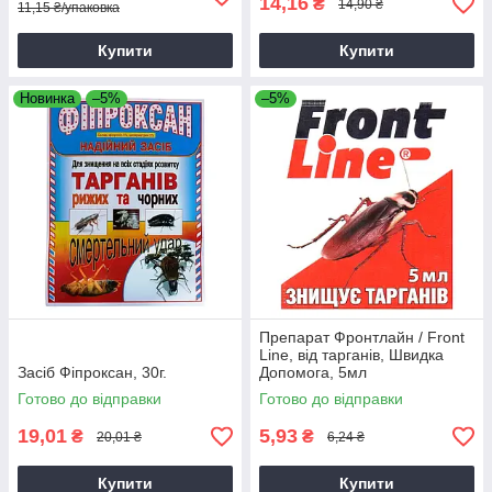
14,16
₴
14,90 ₴
11,15 ₴/упаковка
Купити
Купити
Новинка
–5%
–5%
Препарат Фронтлайн / Front
Line, від тарганів, Швидка
Засіб Фіпроксан, 30г.
Допомога, 5мл
Готово до відправки
Готово до відправки
19,01
5,93
₴
₴
20,01 ₴
6,24 ₴
Купити
Купити