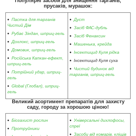
Популярні засоби для знищення тарганів,
прусаків, мурашок:
Пастка для тарганів
Дуст
Чистий Дім
Засіб ФАС-дубль
Рубає Зіндан, шприц-гель
Засіб Фенаксин
Дохлокс, шприц-гель
Машенька, крейда
Домовик, шприц-гель
Інсектицид Куля рідка
Російська Капкан-ефект,
Інсектицид Куля суха
шприц-гель
Чистий будинок від
Потрійний удар, шприц-
тарганів, шприц-гель
гель
Global (Глобал), шприц-
гель
Великий асортимент препаратів для захисту
саду, городу за хорошою ціною!
Біозахист рослин
Універсальні дихлофосы,
спреї
Протруйники
Засоби від комарів, кліщів