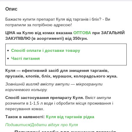
Опис
Бажаєте купити препарат Куля від тарганів і бліх? - Ви
потрапили за потрібною адресою!
ЦІНА на Кулю від комах
вказана
ОПТОВА
при ЗАГАЛЬНІЙ
ЗАКУПІВЛЮ (в асортименті) від
350грн
.
Спосіб оплати і доставки товару
Часті питання
Куля — ефективний засіб для знищення тарганів,
прусаків, клопів, бліх, мурашок, колорадського жука.
Зовнішній вигляд вмісту ампули — мікрогранули
коричневого кольору.
Спосіб застосування препарату Куля.
Вміст ампули
розчинити в 1-1,5 л води і обробити місця проживання і
пересування комах.
Також в наявності:
Куля від тарганів рідка
Подивитися/Додати відгук про Куля