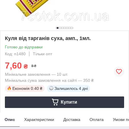
Куля від тарганів суха, амп., 1мл.
Готово до відправки
Код: n1480
Тільки опт
7,60
₴
8 ₴
Мінімальне замовлення — 10 шт.
Мінімальна сума замовлення на сайті — 350 ₴
Економія
0.40 ₴
Залишилось
4 дні
Купити
Опис
Характеристики
Доставка
Оплата
Умови п