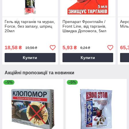
Гель від тарганів та мурах,
Препарат Фронтлайн /
Аеро
Force, без запаху, шприц
Front Line, від тарганів,
Міль
20мл
Швидка Допомога, 5мл
18,58
5,93
65,
₴
₴
19,56 ₴
6,24 ₴
Купити
Купити
Акційні пропозиції та новинки
–5%
–5%