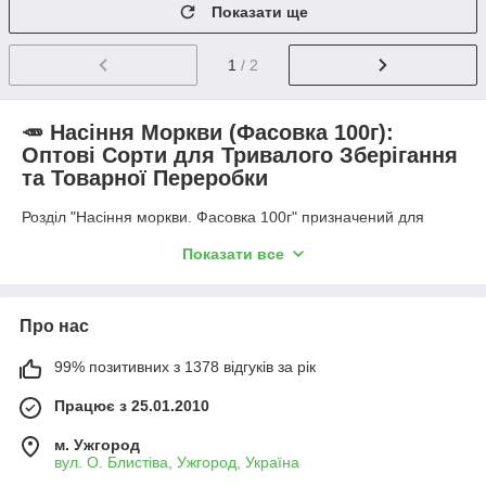
Показати ще
1
/ 2
🥕 Насіння Моркви (Фасовка 100г):
Оптові Сорти для Тривалого Зберігання
та Товарної Переробки
Розділ "Насіння моркви. Фасовка 100г" призначений для
фермерських господарств, агропідприємств та овочівницьких
Показати все
бригад, що спеціалізуються на товарному вирощуванні
моркви для оптового збуту, переробки або закладання на
тривале зберігання. Фасовка об'ємом 100 грамів є
оптимальною для середніх посівних площ, дозволяючи
Про нас
економічно придбати необхідну кількість насіння
високоврожайних сортів і гібридів, а також провести тестові
99% позитивних з 1378 відгуків за рік
посіви різних сортотипів перед прийняттям рішення про
великомасштабну закупівлю.
Працює з 25.01.2010
У цій категорії представлені перевірені стандартні та
м. Ужгород
поліпшені сорти, ключовими характеристиками яких є
вул. О. Блистіва, Ужгород, Україна
високий вміст каротину, відмінна лежкість, вирівняність