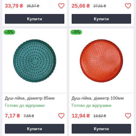
33,79
25,66
₴
₴
35,57 ₴
27,01 ₴
Купити
Купити
–5%
–5%
Душ-лійка, діаметр 85мм
Душ-лійка, діаметр 100мм
Готово до відправки
Готово до відправки
7,17
12,94
₴
₴
7,55 ₴
13,62 ₴
Купити
Купити