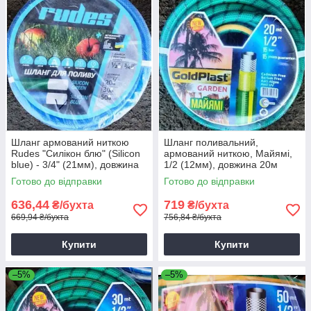
Шланг армований ниткою
Шланг поливальний,
Rudes "Силікон блю" (Silicon
армований ниткою, Майямі,
blue) - 3/4" (21мм), довжина
1/2 (12мм), довжина 20м
20м.
Готово до відправки
Готово до відправки
636,44
719
₴/бухта
₴/бухта
669,94 ₴/бухта
756,84 ₴/бухта
Купити
Купити
–5%
–5%