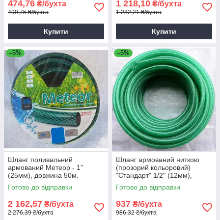
474,76
1 218,10
₴/бухта
₴/бухта
499,75 ₴/бухта
1 282,21 ₴/бухта
Купити
Купити
–5%
–5%
Шланг поливальний
Шланг армований ниткою
армований Метеор - 1"
(прозорий кольоровий)
(25мм), довжина 50м.
"Стандарт" 1/2" (12мм),
довжина 50м.
Готово до відправки
Готово до відправки
2 162,57
937
₴/бухта
₴/бухта
2 276,39 ₴/бухта
986,32 ₴/бухта