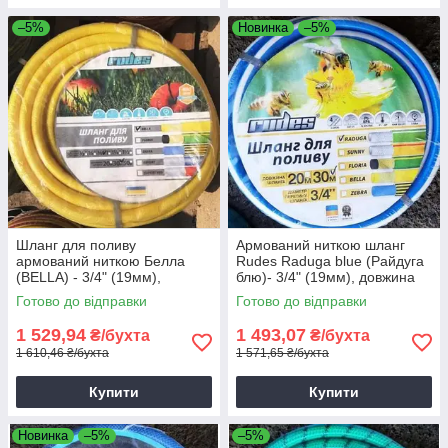
–5%
Новинка
–5%
Шланг для поливу
Армований ниткою шланг
армований ниткою Белла
Rudes Raduga blue (Райдуга
(BELLA) - 3/4" (19мм),
блю)- 3/4" (19мм), довжина
довжина 30м.
30м.
Готово до відправки
Готово до відправки
1 529,94
1 493,07
₴/бухта
₴/бухта
1 610,46 ₴/бухта
1 571,65 ₴/бухта
Купити
Купити
Новинка
–5%
–5%