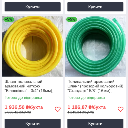
Купити
Купити
–5%
–5%
Шланг поливальний
Поливальний армований
армований ниткою
шланг (прозорий кольоровий)
"Білосніжка" - 3/4" (18мм),
"Стандарт" 5/8" (16мм),
довжина 50м.
довжина 50м.
Готово до відправки
Готово до відправки
1 936,50
1 186,87
₴/бухта
₴/бухта
2 038,42 ₴/бухта
1 249,34 ₴/бухта
Купити
Купити