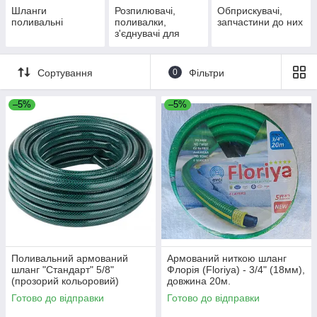
Шланги
Розпилювачі,
Обприскувачі,
поливальні
поливалки,
запчастини до них
з'єднувачі для
шлангів, муфти,
штуцери
Сортування
0
Фільтри
–5%
–5%
Поливальний армований
Армований ниткою шланг
шланг "Стандарт" 5/8"
Флорія (Floriya) - 3/4" (18мм),
(прозорий кольоровий)
довжина 20м.
(16мм), довжина 20м.
Готово до відправки
Готово до відправки