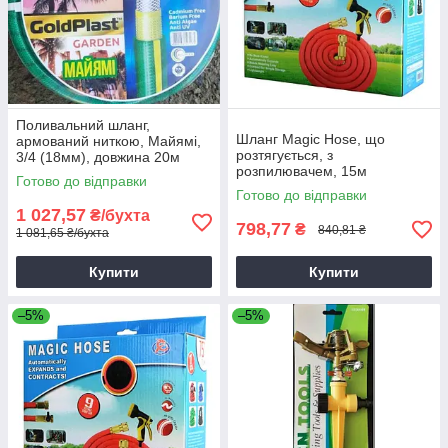
Поливальний шланг,
Шланг Magic Hose, що
армований ниткою, Майямі,
розтягується, з
3/4 (18мм), довжина 20м
розпилювачем, 15м
Готово до відправки
Готово до відправки
1 027,57
₴/бухта
798,77
₴
840,81 ₴
1 081,65 ₴/бухта
Купити
Купити
–5%
–5%