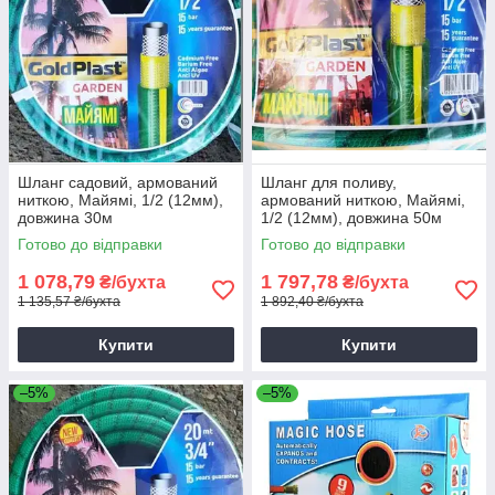
Шланг садовий, армований
Шланг для поливу,
ниткою, Майямі, 1/2 (12мм),
армований ниткою, Майямі,
довжина 30м
1/2 (12мм), довжина 50м
Готово до відправки
Готово до відправки
1 078,79
1 797,78
₴/бухта
₴/бухта
1 135,57 ₴/бухта
1 892,40 ₴/бухта
Купити
Купити
–5%
–5%