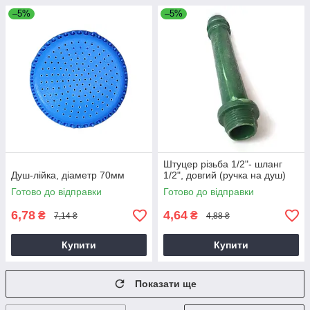
–5%
–5%
Штуцер різьба 1/2"- шланг
Душ-лійка, діаметр 70мм
1/2", довгий (ручка на душ)
Готово до відправки
Готово до відправки
6,78
4,64
₴
₴
7,14 ₴
4,88 ₴
Купити
Купити
Показати ще