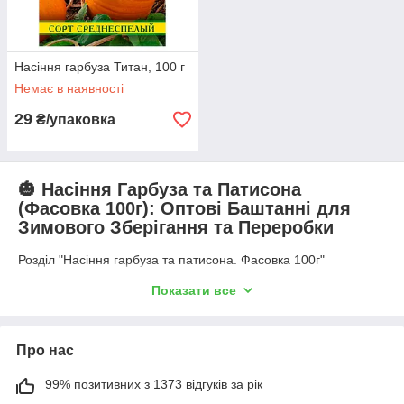
Насіння гарбуза Титан, 100 г
Немає в наявності
29
₴/упаковка
🎃 Насіння Гарбуза та Патисона
(Фасовка 100г): Оптові Баштанні для
Зимового Зберігання та Переробки
Розділ "Насіння гарбуза та патисона. Фасовка 100г"
призначений для фермерських господарств, харчової
Показати все
промисловості та всіх, хто зацікавлений у
високорентабельному товарному виробництві великоплідних
і столових баштанних культур. Фасовка об'ємом 100 грамів є
оптимальним форматом для пробних посівів, організації
Про нас
плантацій середньої площі, а також для вирощування
спеціалізованих сортів гарбуза (наприклад, для отримання
99% позитивних з 1373 відгуків за рік
насіння) з мінімальними витратами.