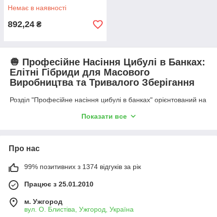
Немає в наявності
892,24
₴
🧅 Професійне Насіння Цибулі в Банках:
Елітні Гібриди для Масового
Виробництва та Тривалого Зберігання
Розділ "Професійне насіння цибулі в банках" орієнтований на
великі фермерські господарства, агрофірми та овочівницькі
Показати все
комплекси, які спеціалізуються на інтенсивному вирощуванні
товарної цибулі як для свіжого ринку, так і для тривалого
зимового зберігання. Фасування в герметичні банки (бляшані
або пластикові) — це обов'язкова умова для забезпечення
Про нас
найвищої схоронності насіння цибулі-чорнушки, яке дуже
чутливе до вологи та перепадів температур.
99% позитивних з 1374 відгуків за рік
У цій категорії представлені високоврожайні гібриди F1
Працює з 25.01.2010
цибулі, що відрізняються ідеальною вирівняністю цибулин за
формою та розміром, високим вмістом сухих речовин,
м. Ужгород
однорідним визріванням шийки та потужним восковим
вул. О. Блистіва, Ужгород, Україна
нальотом, який підвищує стійкість до хвороб і шкідників.