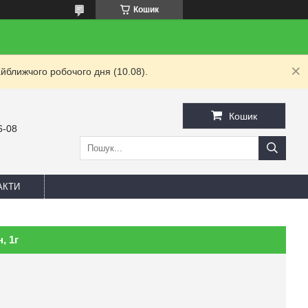
Кошик
йближчого робочого дня (10.08).
Кошик
6-08
АКТИ
, 1г