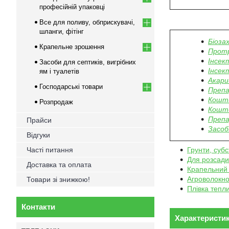
професійній упаковці
Все для поливу, обприскувачі,
шланги, фітінг
Біоза
Крапельне зрошення
Прот
Інсек
Засоби для септиків, вигрібних
Інсек
ям і туалетів
Акари
Господарські товари
Препа
Кошти
Розпродаж
Кошти
Препа
Прайси
Засоби
Відгуки
Часті питання
Грунти, субс
Для розсади
Доставка та оплата
Крапельний
Агроволокн
Товари зі знижкою!
Плівка тепл
Контакти
Характеристи