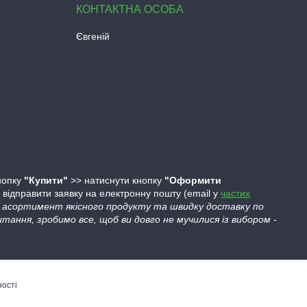
Євгеній
кнопку
"Купити"
>> натиснути кнопку
"Оформити
ідправити заявку на електронну пошту (email у
частих
ий асортимент якісного продукту та швидку доставку по
тання, зробимо все, щоб ви довго не мучилися із вибором -
ності