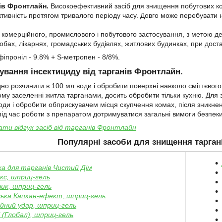
нів Фронтлайн.
Високоефективний засіб для знищення побутових кома
активність протягом тривалого періоду часу. Довго може перебувати 
комерційного, промислового і побутового застосування, з метою дез
бах, лікарнях, громадських будівлях, житлових будинках, при доставц
фіпроніл - 9.8% + S-метропен - 8/8%.
ування інсектициду від тарганів Фронтлайн.
но розчинити в 100 мл води і обробити поверхні навколо сміттєвого
ому заселенні житла тарганами, досить обробити тільки кухню. Для з
води і обробити обприскувачем місця скупчення комах, після зникн
ід час роботи з препаратом дотримуватися загальні вимоги безпеки і
ти відгук засіб від тарганів Фронтлайн
Популярні засоби для знищення таргані
а для тарганів Чистий Дім
кс, шприц-гель
ик, шприц-гель
ська Капкан-ефект, шприц-гель
йний удар, шприц-гель
l (Глобал), шприц-гель