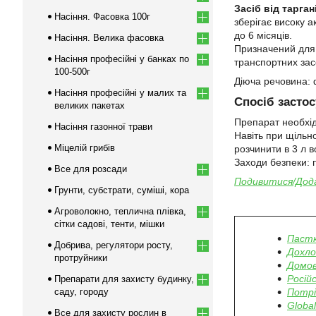
Засіб від тарга
Насіння. Фасовка 100г
зберігає високу 
до 6 місяців.
Насіння. Велика фасовка
Призначений для 
Насіння професійні у банках по
транспортних засо
100-500г
Діюча речовина: 
Насіння професійні у малих та
Спосіб застос
великих пакетах
Препарат необхід
Насіння газонної трави
Навіть при щільн
Міцелій грибів
розчинити в 3 л 
Заходи безпеки: п
Все для розсади
Подивитися/Дода
Грунти, субстрати, суміші, кора
Агроволокно, теплична плівка,
сітки садові, тенти, мішки
Пастк
Добрива, регулятори росту,
Дохло
протруйники
Домов
Росій
Препарати для захисту будинку,
саду, городу
Потрі
Globa
Все для захисту рослин в