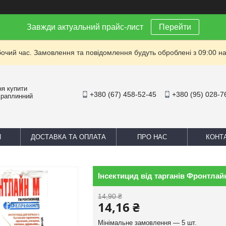
Завжди актуальний прайс-лист
Перейти
бочий час. Замовлення та повідомлення будуть оброблені з 09:00 на
ня купити
+380 (67) 458-52-45
+380 (95) 028-7
Краплинний
И
ДОСТАВКА ТА ОПЛАТА
ПРО НАС
КОНТ
Інсектицид від тарганів Фронтлайн
14,90 ₴
14,16 ₴
Мінімальне замовлення — 5 шт.