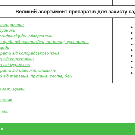
Великий асортимент препаратів для захисту са
хист рослин
руйники
то-фунгіциди універсальні
тициди від листовійки, попелиці, гусениць...
циди
рати від колорадського жука
 від капустянки
 від мурах і ос
рати від равликів, слимаків
 від тарганів, прусаків, клопів, бліх
трати, суміші
 полив
о
ична
ки