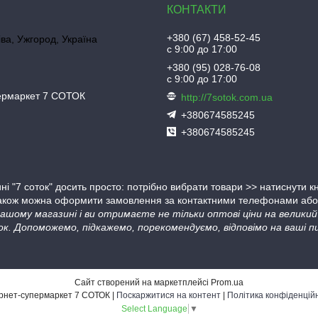
+380 (67) 458-52-45
іва, Ужгород, Україна
с 9:00 до 17:00
+380 (95) 028-76-08
с 9:00 до 17:00
пермаркет 7 СОТОК
http://7sotok.com.ua
+380674585245
+380674585245
ні "7 соток" досить просто: потрібно вибрати товари >> натиснути 
Також можна оформити замовлення за контактними телефонами або в
 нашому магазині і ви отримаєте не тільки оптові ціни на велик
ок. Допоможемо, підкажемо, порекомендуємо, відповімо на ваші пи
Сайт створений на маркетплейсі
Prom.ua
Інтернет-супермаркет 7 СОТОК |
Поскаржитися на контент
|
Політика конфіденцій
Select Language
▼