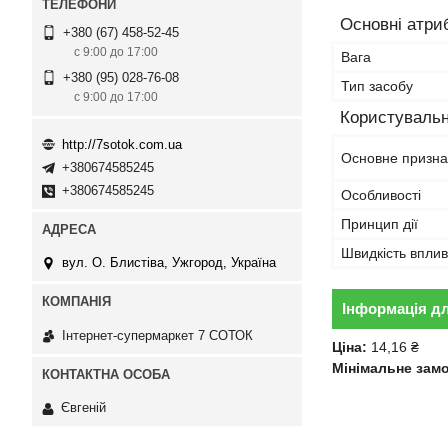
Основні атри
+380 (67) 458-52-45
с 9:00 до 17:00
Вага
+380 (95) 028-76-08
Тип засобу
с 9:00 до 17:00
Користувальн
http://7sotok.com.ua
Основне призна
+380674585245
+380674585245
Особливості
Принцип дії
Швидкість вплив
вул. О. Блистіва, Ужгород, Україна
Інформація д
Інтернет-супермаркет 7 СОТОК
Ціна:
14,16 ₴
Мінімальне зам
Євгеній