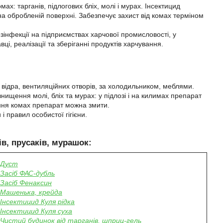
х: тарганів, підлогових бліх, молі і мурах. Інсектицид
на обробленій поверхні. Забезпечує захист від комах терміном
інфекції на підприємствах харчової промисловості, у
і, реалізації та зберіганні продуктів харчування.
 відра, вентиляційних отворів, за холодильником, меблями.
нищення молі, бліх та мурах: у підлозі і на килимах препарат
ення комах препарат можна змити.
 правил особистої гігієни.
в, прусаків, мурашок:
Дуст
Засіб ФАС-дубль
Засіб Фенаксин
Машенька, крейда
Інсектицид Куля рідка
Інсектицид Куля суха
Чистий будинок від тарганів, шприц-гель