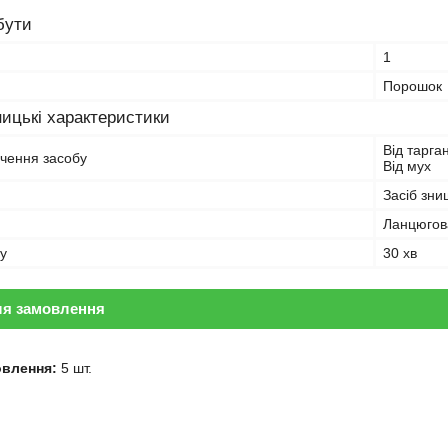
бути
1
Порошок
ицькі характеристики
Від тарган
чення засобу
Від мух
Засіб зни
Ланцюгов
у
30 хв
ля замовлення
овлення:
5 шт.