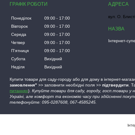
ГРАФІК РОБОТИ
вул. О. Блист
Понеділок
09:00
17:00
Вівторок
09:00
17:00
Середа
09:00
17:00
Інтернет-су
Четвер
09:00
17:00
Пʼятниця
09:00
17:00
Субота
Вихідний
Неділя
Вихідний
Купити товари для саду-городу або для дому в інтернет-магази
замовлення"
>> заповнити необхідні поля >>
підтвердити
. 
питаннях
).
Купуйте товари для саду, городу, госп.товари у
Україні, але комфорт та економію часу при здійсненні покуп
телефонуйте: 095-0287608, 067-4585245.