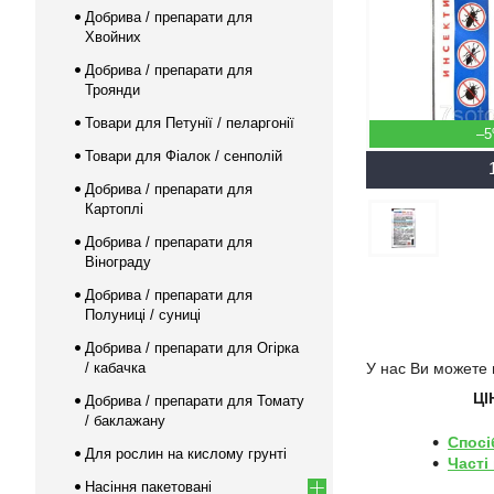
Добрива / препарати для
Хвойних
Добрива / препарати для
Троянди
Товари для Петунії / пеларгонії
–
Товари для Фіалок / сенполій
Добрива / препарати для
Картоплі
Добрива / препарати для
Вінограду
Добрива / препарати для
Полуниці / суниці
Добрива / препарати для Огірка
/ кабачка
У нас Ви можете 
ЦІ
Добрива / препарати для Томату
/ баклажану
Спосі
Для рослин на кислому грунті
Часті
Насіння пакетовані