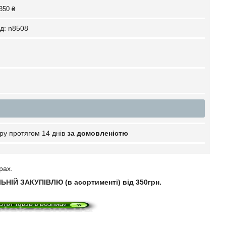
350 ₴
д:
n8508
ру протягом 14 днів
за домовленістю
рах.
НІЙ ЗАКУПІВЛЮ (в асортименті) від 350грн.