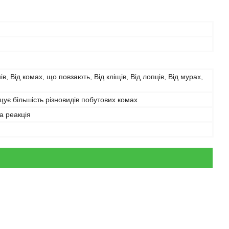
ів, Від комах, що повзають, Від кліщів, Від лопців, Від мурах,
щує більшість різновидів побутових комах
а реакція