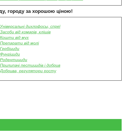
ду, городу за хорошою ціною!
Універсальні дихлофосы, спреї
Засоби від комарів, кліщів
Кошти від мух
Препарати від молі
Гербіциди
Фунгіциди
Родентициди
Прилипачі пестицидів і добрив
Добрива, регулятори росту