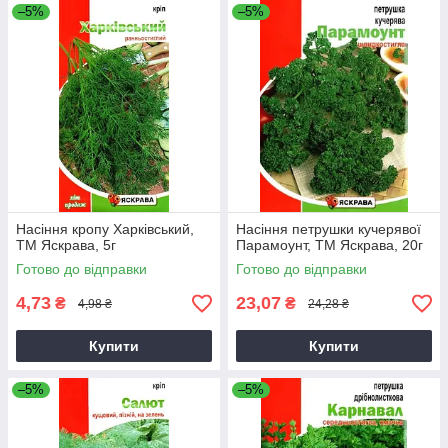
–5%
–5%
Насіння кропу Харкiвський,
Насіння петрушки кучерявої
ТМ Яскрава, 5г
Парамоунт, ТМ Яскрава, 20г
Готово до відправки
Готово до відправки
4,73
23,07
₴
₴
4,98 ₴
24,28 ₴
Купити
Купити
–5%
–5%