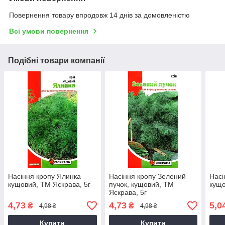
Повернення товару впродовж 14 днів за домовленістю
Всі умови повернення
Подібні товари компанії
Насіння кропу Ялинка
Насіння кропу Зелений
Насі
кущовий, ТМ Яскрава, 5г
пучок, кущовий, ТМ
кущо
Яскрава, 5г
4,73
4,73
5,0
₴
₴
4,98 ₴
4,98 ₴
Купити
Купити