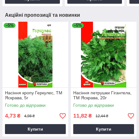
Акційні пропозиції та новинки
–5%
–5%
Насіння кропу Геркулес, ТМ
Насіння петрушки Гігантела,
Яскрава, 5г
ТМ Яскрава, 20г
Готово до відправки
Готово до відправки
4,73
11,82
₴
₴
4,98 ₴
12,44 ₴
Купити
Купити