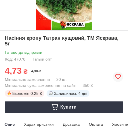
Насіння кропу Татран кущовий, ТМ Яскрава,
5г
Готово до відправки
Код: 47078
Тільки опт
4,73
₴
4,98 ₴
Мінімальне замовлення — 20 шт.
Мінімальна сума замовлення на сайті — 350 ₴
Економія
0.25 ₴
Залишилось
4 дні
Купити
Опис
Характеристики
Доставка
Оплата
Умови п