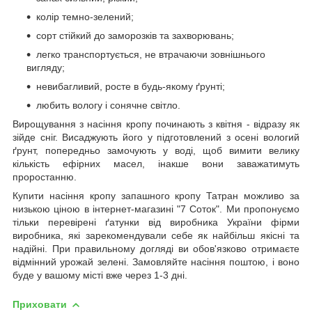
колір темно-зелений;
сорт стійкий до заморозків та захворювань;
легко транспортується, не втрачаючи зовнішнього
вигляду;
невибагливий, росте в будь-якому ґрунті;
любить вологу і сонячне світло.
Вирощування з насіння кропу починають з квітня - відразу як
зійде сніг. Висаджують його у підготовлений з осені вологий
ґрунт, попередньо замочують у воді, щоб вимити велику
кількість ефірних масел, інакше вони заважатимуть
проростанню.
Купити насіння кропу запашного кропу Татран можливо за
низькою ціною в інтернет-магазині "7 Соток". Ми пропонуємо
тільки перевірені ґатунки від виробника України фірми
виробника, які зарекомендували себе як найбільш якісні та
надійні. При правильному догляді ви обов'язково отримаєте
відмінний урожай зелені. Замовляйте насіння поштою, і воно
буде у вашому місті вже через 1-3 дні.
Приховати