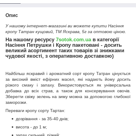
Опис
У нашому інтернет-магазині ви можете купити Насіння
кропу Татран кущовий, ТМ Яскрава, 5г за оптовою ціною.
На нашому ресурсу
7sotok.com.ua
в категорії
Насіння Петрушки і Кропу пакетовані - досить
великий асортимент таких товарів зі знижками
чудової якості, з оперативною доставкою)
Найбільш яскравий і ароматний сорт кропу Татран цінується
за високий вміст ефірних масел, які надають йому досить
різкого смаку і запаху. Використовується як універсальна
добавка до всіх страв, а також для консервування овочів.
Зберегти свіжу зелень на зиму можна за допомогою глибокої
заморозки.
Переваги кропу сорту Тартан:
дозрівання - за 35-40 днів;
висота - до 1 м;
запах сильний, різкий;