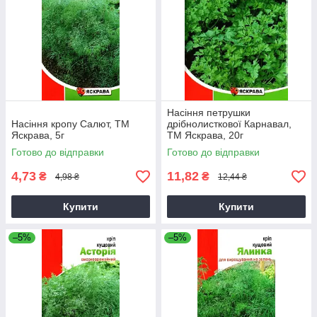
Насіння петрушки
Насіння кропу Салют, ТМ
дрібнолисткової Карнавал,
Яскрава, 5г
ТМ Яскрава, 20г
Готово до відправки
Готово до відправки
4,73
11,82
₴
₴
4,98 ₴
12,44 ₴
Купити
Купити
–5%
–5%