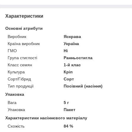
Характеристики
Основні атрибути
Виробник
Яскрава
Країна виробник
Україна
ГМО
Ні
Група стиглості
Ранньостигла
Класс семян
1-й клас
Культура
Кріп
Сорт/Гібрид
Сорт
Тип продукції
Посівний (насіння)
Упаковка
Вага
5 г
Упаковка
Пакет
Характеристики насіннєвого матеріалу
Схожість
84 %