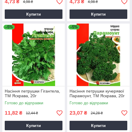
4,73
4,73
₴
₴
4,98 ₴
4,98 ₴
Купити
Купити
–5%
–5%
Насіння петрушки Гігантела,
Насіння петрушки кучерявої
ТМ Яскрава, 20г
Парамоунт, ТМ Яскрава, 20г
Готово до відправки
Готово до відправки
11,82
23,07
₴
₴
12,44 ₴
24,28 ₴
Купити
Купити