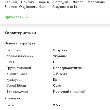
Чернігів, Прилуки, Харків, Богодухів, Дніпро, Маріуполь,
Вінниця, Овідіополь, Херсон, Скадовськ та ін.
Приховати
Характеристики
Основні атрибути
Виробник
Яскрава
Країна виробник
Україна
ГМО
Ні
Група стиглості
Середньостигла
Класс семян
1-й клас
Культура
Кріп
Сорт/Гібрид
Сорт
Тип продукції
Посівний (насіння)
Упаковка
Вага
2.5 г