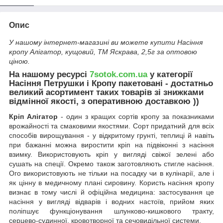
Опис
У нашому інтернет-магазині ви можете купити Насіння
кропу Алігатор, кущовий, ТМ Яскрава, 2,5г за оптовою
ціною.
На нашому ресурсі
7sotok.com.ua
у категорії
Насіння Петрушки і Кропу пакетовані - достатньо
великий асортимент таких товарів зі знижками
відмінної якості, з оперативною доставкою ))
Кріп Алігатор
- один з кращих сортів кропу за показниками
врожайності та смаковими якостями. Сорт придатний для всіх
способів вирощування - у відкритому грунті, теплиці й навіть
при бажанні можна виростити кріп на підвіконні з насіння
взимку. Використовують кріп у вигляді свіжої зелені або
сушать на спеції. Окремо також заготовляють стигле насіння.
Ого використовують не тільки на посадку чи в кулінарії, але і
як цінну в медичному плані сировину. Користь насіння кропу
визнає в тому числі й офіційна медицина: застосування це
насіння у вигляді відварів і водних настоїв, прийом яких
поліпшує функціонування шлунково-кишкового тракту,
серцево-судинної, кровотворної та сечовидільної системи.