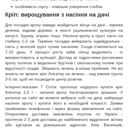
особливість сорту - повільне утворення стебла.
Кріп: вирощування з насіння на дачі
Для посадки кропу завжди знайдеться місце на дачі - окрема
ділянка, вздовж доріжки, в якості ущільнюючої культури на
капусті, буряку, огірках тощо. Насіння кропу в грунт сіють на
глибину 1-2 см. Терміни посадки вибирають індивідуально -
сіють у вологий грунт сухим насінням. Сходи з'являються на
7-10 день. У процесі росту зайві сіянці видаляють - їх
використовують в кулінарії. Догляд за підрослими рослинами
кропу полягає в видаленні бур'янів і своєчасному поливі при
відсутності опадів. Збирають зелень в кілька прийомів. Не всі
знають як зрізати кріп Алігатор на зелень - над рівнем грунту
3-5 см, щоб не пошкодити центр розетки.
Інтернет-магазин 7 Соток пропонує недорого купити кріп
Алігатор 2,5 г - насіння кропу багаторазового зрізання. У
каталозі на сайті ви можете вибрати собі на дачу найкраще
насіння кропу і купити його в необхідній кількості. Заявки
приймаємо телефоном і через форму замовлення на сайті.
Оперативна доставка замовлень поштою по Україні -
протягом 2-3 днів доставка до найближчого відділення зв'язку
або кур'єром за домашньою адресою: Київ, Васильків,