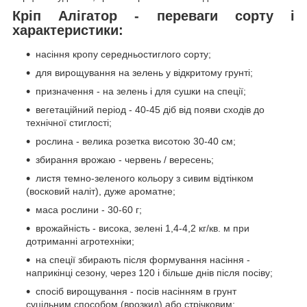
Кріп Алігатор - переваги сорту і
характеристики:
насіння кропу середньостиглого сорту;
для вирощування на зелень у відкритому грунті;
призначення - на зелень і для сушки на спеції;
вегетаційний період - 40-45 діб від появи сходів до
технічної стиглості;
рослина - велика розетка висотою 30-40 см;
збирання врожаю - червень / вересень;
листя темно-зеленого кольору з сивим відтінком
(восковий наліт), дуже ароматне;
маса рослини - 30-60 г;
врожайність - висока, зелені 1,4-4,2 кг/кв. м при
дотриманні агротехніки;
на спеції збирають після формування насіння -
наприкінці сезону, через 120 і більше днів після посіву;
спосіб вирощування - посів насінням в грунт
суцільним способом (врозкид) або стрічковим;