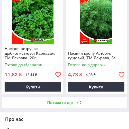
Насіння петрушки
дрібнолисткової Карнавал,
Насіння кропу Асторія,
ТМ Яскрава, 20г
кущовий, ТМ Яскрава, 5г
Готово до відправки
Готово до відправки
11,82
4,73
₴
₴
12,44 ₴
4,98 ₴
Купити
Купити
Показати ще
Про нас