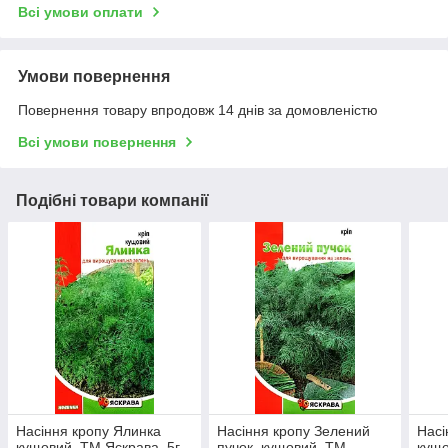
Всі умови оплати
Умови повернення
Повернення товару впродовж 14 днів за домовленістю
Всі умови повернення
Подібні товари компанії
Насіння кропу Ялинка
Насіння кропу Зелений
Насі
кущовий, ТМ Яскрава, 5г
пучок, кущовий, ТМ
кущо