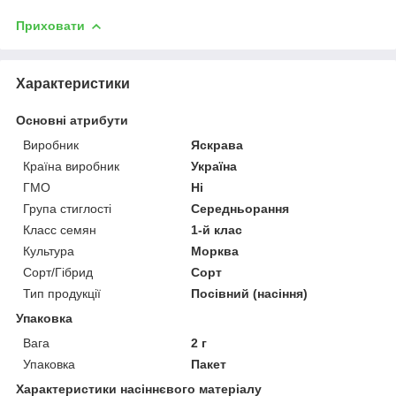
Приховати
Характеристики
Основні атрибути
Виробник
Яскрава
Країна виробник
Україна
ГМО
Ні
Група стиглості
Середньорання
Класс семян
1-й клас
Культура
Морква
Сорт/Гібрид
Сорт
Тип продукції
Посівний (насіння)
Упаковка
Вага
2 г
Упаковка
Пакет
Характеристики насіннєвого матеріалу