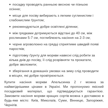
посадку проводять ранньою весною чи пізньою
осінню;
місце для посіву вибирають з легким суглинистим і
слабокислим ґрунтом;
рекомендуються добре освітлені ділянки;
між грядками дотримуються відстані до 40 см, між
рослинами 5-7 см, поглиблюють насіння на 2-3 см;
чорне агроволокно на грядці сприятиме швидкій появі
паростків;
підготовку ґрунту для моркви навесні слід робити за
кілька днів до посіву, її слід розрівняти та прокатати,
добре зволожити;
зберігання в домашніх умовах на зиму слід проводити
в місцях, які добре провітрюються.
Купити насіння моркви Апельсинка 2 г можна за
найвигіднішими цінами в Україні. Ми пропонуємо якісний
посадковий матеріал, що підтверджується гарантією.
Замовити насіння моркви кращих сортів можна з доставкою в
будь-яке місто: Київ, Миколаїв, Суми, Вінницю, Запоріжжя,
Чернігів.