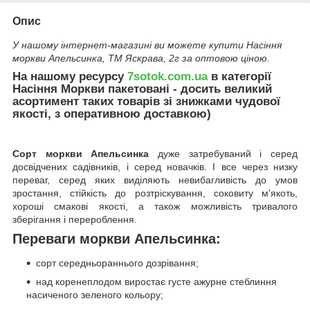
Опис
У нашому інтернет-магазині ви можете купити Насіння
моркви Апельсинка, ТМ Яскрава, 2г за оптовою ціною.
На нашому ресурсу
7sotok.com.ua
в категорії
Насіння Моркви пакетовані - досить великий
асортимент таких товарів зі знижками чудової
якості, з оперативною доставкою)
Сорт моркви Апельсинка
дуже затребуваний і серед
досвідчених садівників, і серед новачків. І все через низку
переваг, серед яких виділяють невибагливість до умов
зростання, стійкість до розтріскування, соковиту м'якоть,
хороші смакові якості, а також можливість тривалого
зберігання і перероблення.
Переваги моркви Апельсинка:
сорт середньораннього дозрівання;
над коренеплодом виростає густе ажурне стеблиння
насиченого зеленого кольору;