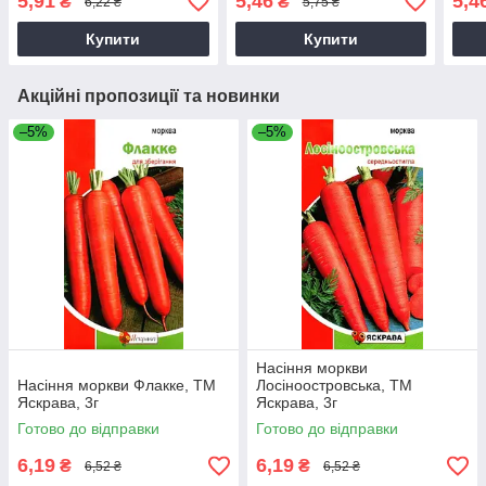
5,91
5,46
5,4
₴
₴
6,22 ₴
5,75 ₴
Купити
Купити
Акційні пропозиції та новинки
–5%
–5%
Насіння моркви
Насіння моркви Флакке, ТМ
Лосiноостровська, ТМ
Яскрава, 3г
Яскрава, 3г
Готово до відправки
Готово до відправки
6,19
6,19
₴
₴
6,52 ₴
6,52 ₴