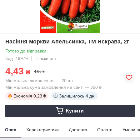
Насіння моркви Апельсинка, ТМ Яскрава, 2г
Готово до відправки
Код: 46979
Тільки опт
4,43
₴
4,66 ₴
Мінімальне замовлення — 20 шт.
Мінімальна сума замовлення на сайті — 350 ₴
Економія
0.23 ₴
Залишилось
4 дні
Купити
Опис
Характеристики
Доставка
Оплата
Умови п