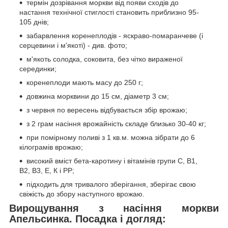
термін дозрівання моркви від появи сходів до
настання технічної стиглості становить приблизно 95-
105 днів;
забарвлення коренеплодів - яскраво-помаранчеве (і
серцевини і м'якоті) - див. фото;
м'якоть солодка, соковита, без чітко вираженої
серединки;
коренеплоди мають масу до 250 г;
довжина морквини до 15 см, діаметр 3 см;
з червня по вересень відбувається збір врожаю;
з 2 грам насіння врожайність складе близько 30-40 кг;
при помірному поливі з 1 кв.м. можна зібрати до 6
кілограмів врожаю;
високий вміст бета-каротину і вітамінів групи С, В1,
В2, В3, Е, К і РP;
підходить для тривалого зберігання, зберігає свою
свіжість до збору наступного врожаю.
Вирощування з насіння моркви
Апельсинка. Посадка і догляд: