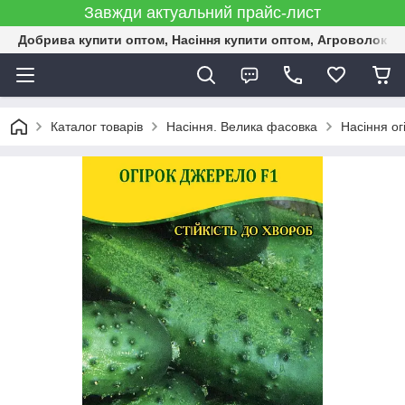
Завжди актуальний прайс-лист
Добрива купити оптом, Насіння купити оптом, Агроволокн
Каталог товарів
Насіння. Велика фасовка
Насіння ог