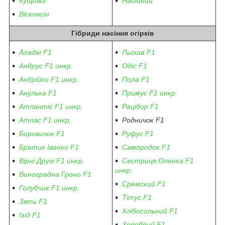
Кущової
Надійний
Вісконсін
Гібриди насіння огірків
Аладін F1
Льоша F1
Андрус F1 инкр.
Одіс F1
Андрійко F1 инкр.
Пола F1
Анулька F1
Примус F1 инкр.
Атлантіс F1 инкр.
Рацібор F1
Атлас F1 инкр.
Родничок F1
Боровичок F1
Руфус F1
Братик Іванко F1
Самородок F1
Вірні Друзі F1 инкр.
Сестриця Оленка F1
инкр.
Виноградна Гроно F1
Сремский F1
Голубчик F1 инкр.
Тітус F1
Зять F1
Хлібосольний F1
Ізід F1
Хоробрий F1