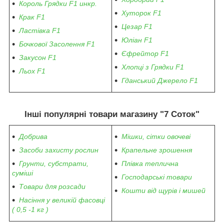
Король Грядки F1 инкр.
Хуторок F1
Крак F1
Цезар F1
Ластівка F1
Юліан F1
Бочкової Засолення F1
Єфрейтор F1
Закусон F1
Хлопці з Грядки F1
Льох F1
Гданський Джерело F1
Інші популярні товари магазину "7 Соток"
Добрива
Мішки, сітки овочеві
Засоби захисту рослин
Крапельне зрошення
Грунти, субстрати,
Плівка теплична
суміші
Господарські товари
Товари для розсади
Кошти від щурів і мишей
Насіння у великій фасовці
( 0,5 -1 кг )