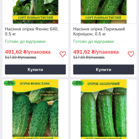
Насіння огірка Фенікс 640,
Насіння огірка Паризький
0,5 кг
Корнішон, 0,5 кг
Готово до відправки
Готово до відправки
491,62
491,62
₴/упаковка
₴/упаковка
517,50 ₴/упаковка
517,50 ₴/упаковка
Купити
Купити
–5%
–5%