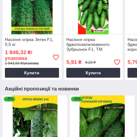
Насіння огірка Зятек F1,
Насіння огірка
Насі
0,5 кг
бджолозапилюваного
бдж
Зубрьонок F1, ТМ
корн
1 846,32
₴/
Яскрава, 0,5г
Яскр
упаковка
5,91
5,7
₴
6,22 ₴
1 943,50 ₴/упаковка
Купити
Купити
Акційні пропозиції та новинки
–5%
–5%