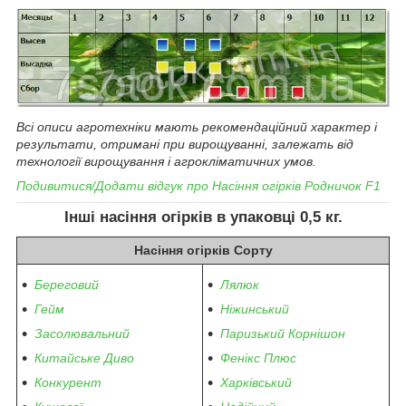
Всі описи агротехніки мають рекомендаційний характер і
результати, отримані при вирощуванні, залежать від
технології вирощування і агрокліматичних умов.
Подивитися/Додати відгук про
Насіння огірків
Родничок F1
Інші насіння огірків
в упаковці 0,5 кг.
Насіння огірків Сорту
Береговий
Лялюк
Гейм
Ніжинський
Засолювальний
Паризький Корнішон
Китайське Диво
Фенікс Плюс
Конкурент
Харківський