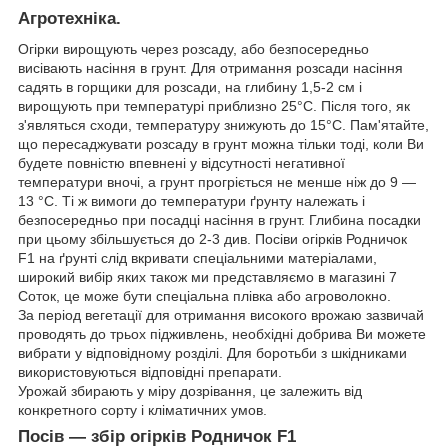
Агротехніка.
Огірки вирощують через розсаду, або безпосередньо
висівають насіння в грунт. Для отримання розсади насіння
садять в горщики для розсади, на глибину 1,5-2 см і
вирощують при температурі приблизно 25°С. Після того, як
з'являться сходи, температуру знижують до 15°С. Пам'ятайте,
що пересаджувати розсаду в грунт можна тільки тоді, коли Ви
будете повністю впевнені у відсутності негативної
температури вночі, а грунт прогріється не менше ніж до 9 ―
13 °С. Ті ж вимоги до температури ґрунту належать і
безпосередньо при посадці насіння в грунт. Глибина посадки
при цьому збільшується до 2-3 див. Посіви
огірків
Родничок
F1
на ґрунті слід вкривати спеціальними матеріалами,
широкий вибір яких також ми представляємо в магазині 7
Соток, це може бути спеціальна плівка або агроволокно.
За період вегетації для отримання високого врожаю зазвичай
проводять до трьох підживлень, необхідні добрива Ви можете
вибрати у відповідному розділі. Для боротьби з шкідниками
використовуються відповідні препарати.
Урожай збирають у міру дозрівання, це залежить від
конкретного сорту і кліматичних умов.
Посів ― збір огірків
Родничок F1