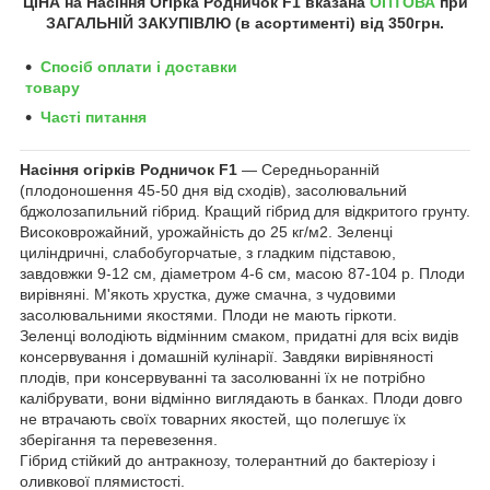
ЦІНА на Насіння
Огірка
Родничок
F1
вказана
ОПТОВА
при
ЗАГАЛЬНІЙ ЗАКУПІВЛЮ (в асортименті) від 350грн
.
Спосіб оплати і доставки
товару
Часті питання
Насіння огірків Родничок F1
― Середньоранній
(плодоношення 45-50 дня від сходів), засолювальний
бджолозапильний гібрид. Кращий гібрид для відкритого грунту.
Високоврожайний, урожайність до 25 кг/м2. Зеленці
циліндричні, слабобугорчатые, з гладким підставою,
завдовжки 9-12 см, діаметром 4-6 см, масою 87-104 р. Плоди
вирівняні. М'якоть хрустка, дуже смачна, з чудовими
засолювальними якостями. Плоди не мають гіркоти.
Зеленці володіють відмінним смаком, придатні для всіх видів
консервування і домашній кулінарії. Завдяки вирівняності
плодів, при консервуванні та засолюванні їх не потрібно
калібрувати, вони відмінно виглядають в банках. Плоди довго
не втрачають своїх товарних якостей, що полегшує їх
зберігання та перевезення.
Гібрид стійкий до антракнозу, толерантний до бактеріозу і
оливкової плямистості.