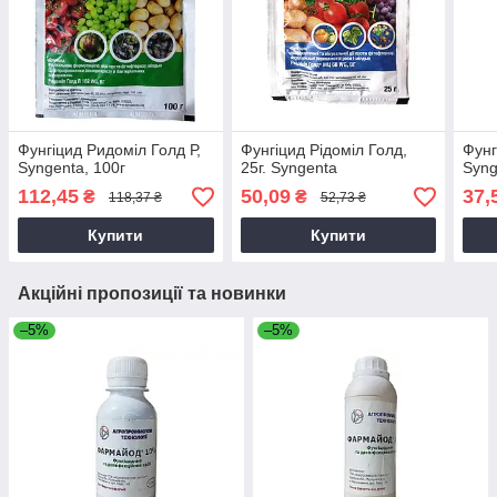
Фунгіцид Ридоміл Голд Р,
Фунгіцид Рідоміл Голд,
Фунг
Syngenta, 100г
25г. Syngenta
Syng
112,45
50,09
37,
₴
₴
118,37 ₴
52,73 ₴
Купити
Купити
Акційні пропозиції та новинки
–5%
–5%