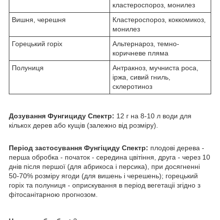
кластероспороз, монилез
Вишня, черешня
Кластероспороз, коккомикоз,
монилез
Горецький горіх
Альтернароз, темно-
коричневе пляма
Полуниця
Антракноз, мучниста роса,
іржа, сивий гниль,
склеротиноз
Дозування Фунгициду Спектр:
12 г на 8-10 л води для
кiлькох дерев або кущiв (залежно вiд розмiру).
Перiод застосування Фунгiциду Спектр:
плодовi дерева -
перша обробка - початок - середина цвiтiння, друга - через 10
днiв пiсля першої (для абрикоса i персика), при досягненнi
50-70% розмiру ягоди (для вишень i черешень); горецький
горiх та полуниця - оприскування в перiод вегетацii згiдно з
фiтосанiтарною прогнозом.