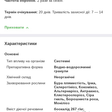
Частота обробок:
2 рази за сезон.
Термiн очiкування:
20 днiв. Тривалiсть захисної дiї: 7 — 14
днiв.
Приховати
Характеристики
Основні
Тип впливу на організм
Системні
Препаративна форма
Водно-водорозчинні
гранули
Хімічний склад
Неорганічні
Захворювання рослини
Бура плямистість, Іржа,
Склеротініоз, Кокомікоз,
Альтернаріоз, Антракноз,
Клястероспоріоз, Сіра
гниль, Борошниста роса,
Моніліоз
Вміст діючої речовини
боскалід 267 г/кг,