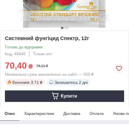
Системний фунгіцид Спектр, 12г
Готово до відправки
Код: 48840
Тільки опт
70,40
₴
74,11 ₴
Мінімальна сума замовлення на сайті — 350 ₴
Економія
3.71 ₴
Залишилось
2 дні
Купити
Опис
Характеристики
Доставка
Оплата
Умови п