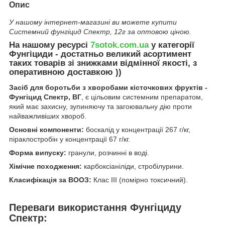
Опис
У нашому інтернет-магазині ви можете купити
Системний фунгіцид Спектр, 12г за оптовою ціною.
На нашому ресурсі
7sotok.com.ua
у категорії
Фунгіциди - достатньо великий асортимент
таких товарів зі знижками відмінної якості, з
оперативною доставкою ))
Засіб для боротьби з хворобами кісточкових фруктів -
Фунгіцид Спектр, ВГ
, є цільовим системним препаратом,
який має захисну, зупиняючу та загоювальну дію проти
найважливіших хвороб.
Основні компоненти:
боскалід у концентрації 267 г/кг,
піраклостробін у концентрації 67 г/кг.
Форма випуску:
гранули, розчинні в воді.
Хімічне походження:
карбоксіаніліди, стробілурини.
Класифікація за ВООЗ:
Клас III (помірно токсичний).
Переваги використання Фунгіциду
Спектр: