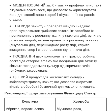
МОДЕРНІЗОВАНИЙ засіб - має як профілактичні, так і
лікувальні властивості, що дозволяє використовувати
його для запобігання хвороб і лікування їх на ранніх
стадіях.
ТРИ ВИДИ захисту - препарат швидко і надійно
пригнічує розвиток грибкових патогенів: запобігає їх
проникненню в рослинну тканину (захисна дія), зупиняє
розвиток хвороб, які вже проникли в рослинну тканину
(лікувальна дія), перешкоджає росту гиф, сприяє
знищенню спор і спороношення (зупиняюча дія).
ПОЄДНАННЯ двох компонентів - піраклостробина і
боскаліда створює ефективне поєднання для захисту
сільськогосподарських культур від спричинювачів
грибкових захворювань.
ЦІЛЕВИЙ продукт для косточкових культур -
забезпечує тривалу захист, що дозволяє скоротити
кількість обробок і безпечний для комах-опилювачів.
Рекомендації щодо застосування Фунгициду Спектр
Культура
Хвороба
Абрикос, персик, слива
Мучниста роса,