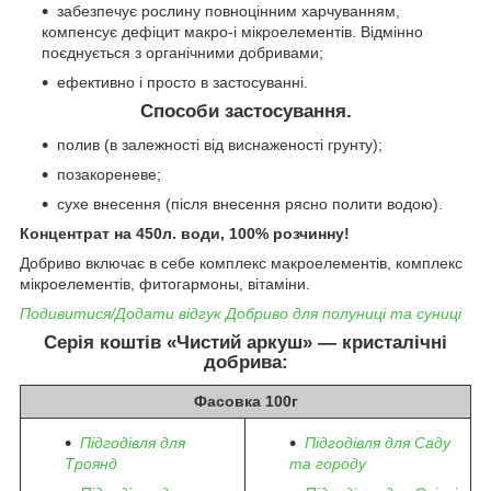
забезпечує рослину повноцінним харчуванням,
компенсує дефіцит макро-і мікроелементів. Відмінно
поєднується з органічними добривами;
ефективно і просто в застосуванні.
Способи застосування.
полив (в залежності від виснаженості грунту);
позакореневе;
сухе внесення (після внесення рясно полити водою).
Концентрат на 450л. води, 100% розчинну!
Добриво включає в себе комплекс макроелементів, комплекс
мікроелементів, фитогармоны, вітаміни.
Подивитися/Додати відгук Добриво для полуниці та суниці
Серія коштів «Чистий аркуш» — кристалічні
добрива:
Фасовка 100г
Підгодівля для
Підгодівля для Саду
Троянд
та городу