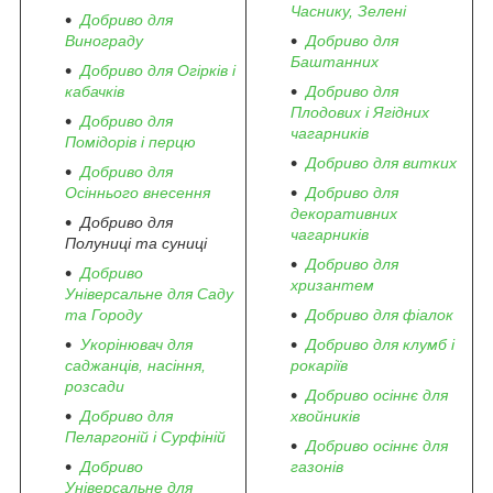
Часнику, Зелені
Добриво для
Винограду
Добриво для
Баштанних
Добриво для Огірків і
кабачків
Добриво для
Плодових і Ягідних
Добриво для
чагарників
Помідорів і перцю
Добриво для витких
Добриво для
Осіннього внесення
Добриво для
декоративних
Добриво для
чагарників
Полуниці та суниці
Добриво для
Добриво
хризантем
Універсальне для Саду
та Городу
Добриво для фіалок
Укорінювач для
Добриво для клумб і
саджанців, насіння,
рокаріїв
розсади
Добриво осіннє для
Добриво для
хвойників
Пеларгоній і Сурфіній
Добриво осіннє для
Добриво
газонів
Універсальне для