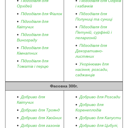
Підгодівля для
Підгодівля для Огірків
Орхідей
і кабачків
Підгодівля для Фіалок
Підгодівля для
Полуниці та суниці
Підгодівля для
Квітучих
Підгодівля для
Петуній, сурфіній і
Підгодівля для
пеларгоній
Винограду
Підгодівля для
Підгодівля для
Декоративно-
Кімнатних
листяних
Підгодівля для
Укорінювач для
Томатів і перцю
насіння, розсади,
саджанців
Фасовка 300г.
Добриво для
Добриво для Розсади
Квітучих
Добриво для
Добриво для Троянд
Коренеплодів
Добриво для Хвойних
Добриво для Капусти
Добриво для газонів
Добриво для Цибулі,