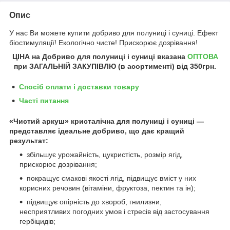
Опис
У нас Ви можете купити добриво для полуниці і суниці. Ефект
біостимуляції! Екологічно чисте! Прискорює дозрівання!
ЦІНА на Добриво для полуниці і суниці
вказана
ОПТОВА
при ЗАГАЛЬНІЙ ЗАКУПІВЛЮ (в асортименті) від
350грн
.
Спосіб оплати і доставки товару
Часті питання
«Чистий аркуш» кристалічна для полуниці і суниці —
представляє ідеальне добриво, що дає кращий
результат:
збільшує урожайність, цукристість, розмір ягід,
прискорює дозрівання;
покращує смакові якості ягід, підвищує вміст у них
корисних речовин (вітаміни, фруктоза, пектин та ін);
підвищує опірність до хвороб, гнилизни,
несприятливих погодних умов і стресів від застосування
гербіцидів;