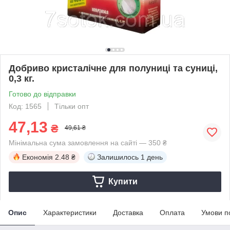
Добриво кристалічне для полуниці та суниці,
0,3 кг.
Готово до відправки
Код: 1565
Тільки опт
47,13
₴
49,61 ₴
Мінімальна сума замовлення на сайті — 350 ₴
Економія
2.48 ₴
Залишилось
1 день
Купити
Опис
Характеристики
Доставка
Оплата
Умови п