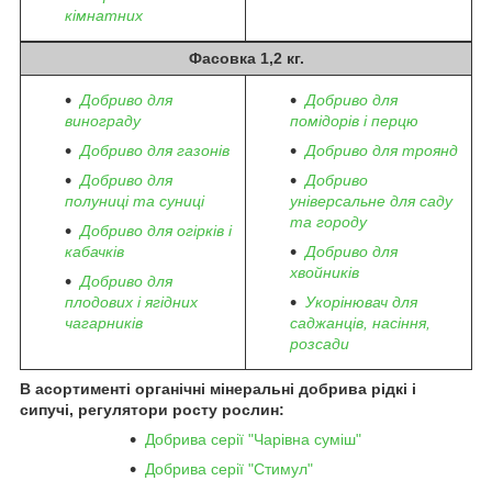
кімнатних
Фасовка 1,2 кг.
Добриво для
Добриво для
винограду
помідорів і перцю
Добриво для газонів
Добриво для троянд
Добриво для
Добриво
полуниці та суниці
універсальне для саду
та городу
Добриво для огірків і
кабачків
Добриво для
хвойників
Добриво для
плодових і ягідних
Укорінювач для
чагарників
саджанців, насіння,
розсади
В асортименті органічні мінеральні добрива рідкі і
сипучі, регулятори росту рослин:
Добрива серії "Чарівна суміш"
Добрива серії "Стимул"