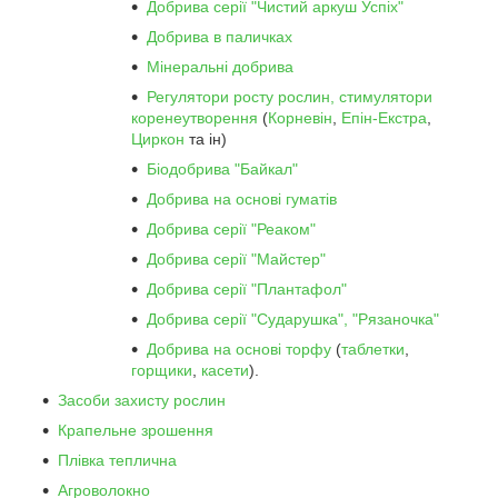
Добрива серії "Чистий аркуш Успіх"
Добрива в паличках
Мінеральні добрива
Регулятори росту рослин, стимулятори
коренеутворення
(
Корневін
,
Епін-Екстра
,
Циркон
та ін)
Біодобрива "Байкал"
Добрива на основі гуматів
Добрива серії "Реаком"
Добрива серії "Майстер"
Добрива серії "Плантафол"
Добрива серії "Сударушка", "Рязаночка"
Добрива на основі торфу
(
таблетки
,
горщики
,
касети
).
Засоби захисту рослин
Крапельне зрошення
Плівка теплична
Агроволокно