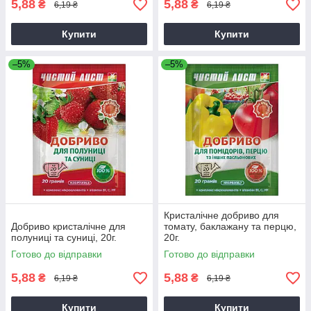
5,88
5,88
₴
₴
6,19 ₴
6,19 ₴
Купити
Купити
–5%
–5%
Кристалічне добриво для
Добриво кристалічне для
томату, баклажану та перцю,
полуниці та суниці, 20г.
20г.
Готово до відправки
Готово до відправки
5,88
5,88
₴
₴
6,19 ₴
6,19 ₴
Купити
Купити