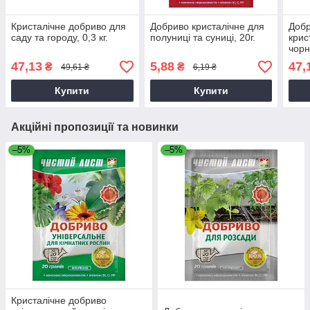
Кристалічне добриво для
Добриво кристалічне для
Добр
саду та городу, 0,3 кг.
полуниці та суниці, 20г.
крис
чорн
кг.
47,13
5,88
47,
₴
₴
49,61 ₴
6,19 ₴
Купити
Купити
Акційні пропозиції та новинки
–5%
–5%
Кристалічне добриво