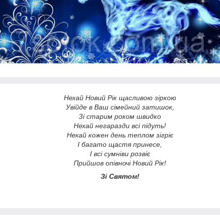
Нехай Новий Рік щасливою зіркою
Увійде в Ваш сімейний затишок,
Зі старим роком швидко
Нехай негаразди всі підуть!
Нехай кожен день теплом зігріє
І багато щастя принесе,
І всі сумніви розвіє
Прийшов опівночі Новий Рік!
Зі Святом!