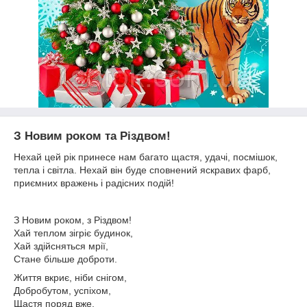
З Новим роком та Різдвом!
Нехай цей рік принесе нам багато щастя, удачі, посмішок,
тепла і світла. Нехай він буде сповнений яскравих фарб,
приємних вражень і радісних подій!
З Новим роком, з Різдвом!
Хай теплом зігріє будинок,
Хай здійсняться мрії,
Стане більше доброти.
Життя вкриє, ніби снігом,
Добробутом, успіхом,
Щастя поряд вже,