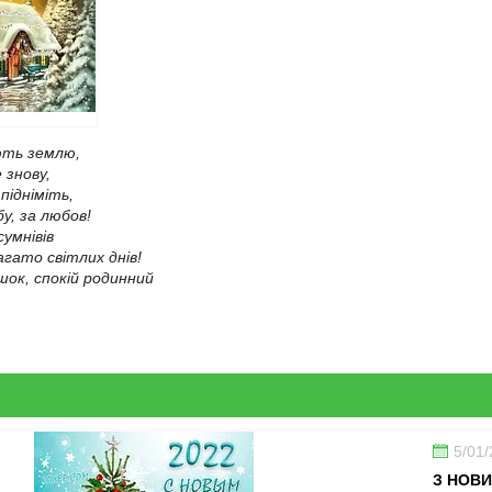
ють землю,
 знову,
підніміть,
у, за любов!
сумнівів
гато світлих днів!
ок, спокій родинний
5/01
З НОВИ