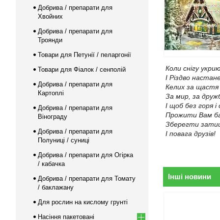
Добрива / препарати для
Хвойних
Добрива / препарати для
Троянди
Товари для Петунії / пеларгонії
Коли снігу укри
Товари для Фіалок / сенполій
І Різдво настане
Добрива / препарати для
Келих за щастя 
Картоплі
За мир, за дружб
І щоб без горя і 
Добрива / препарати для
Прожити Вам ба
Вінограду
Зберегти затиш
Добрива / препарати для
І повага друзів!
Полуниці / суниці
Добрива / препарати для Огірка
/ кабачка
Інші новини
Добрива / препарати для Томату
/ баклажану
Для рослин на кислому грунті
Насіння пакетовані