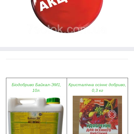
Біодобриво Байкал-ЭМ1,
Кристалічна осіннє добриво,
10л.
0,3 кг