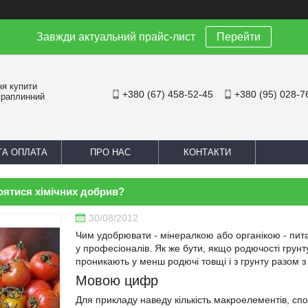
Завжди актуальний прайс-лист
Перейти
ня купити
+380 (67) 458-52-45
+380 (95) 028-7
Краплинний
ТА ОПЛАТА
ПРО НАС
КОНТАКТИ
оятися хімічних добрив?
30/08/2012
Чим удобрювати - мінералкою або органікою - питан
у професіоналів. Як же бути, якщо родючості грунту
проникають у менш родючі товщі і з грунту разом з
Мовою цифр
Для прикладу наведу кількість макроелементів, с