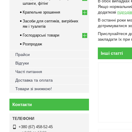
В обох випадках 
шланги, фітінг
Якщо нормальний р
додаткові
підгод
Крапельне зрошення
В останні роки м
Засоби для септиків, вигрібних
дотримуватися зо
ям і туалетів
Прислухайтеся до
Господарські товари
закладати їх при
Розпродаж
Інші статті
Прайси
Відгуки
Часті питання
Доставка та оплата
Товари зі знижкою!
Контакти
+380 (67) 458-52-45