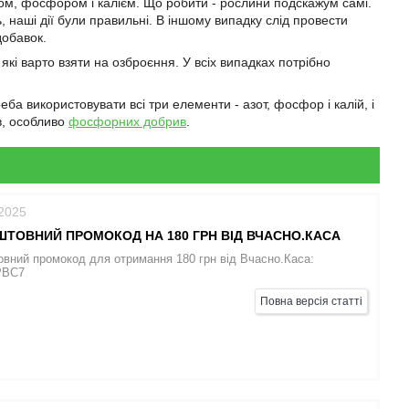
ом, фосфором і калієм. Що робити - рослини подскажум самі.
, наші дії були правильні. В іншому випадку слід провести
добавок.
, які варто взяти на озброєння. У всіх випадках потрібно
а використовувати всі три елементи - азот, фосфор і калій, і
в, особливо
фосфорних добрив
.
/2025
ТОВНИЙ ПРОМОКОД НА 180 ГРН ВІД ВЧАСНО.КАСА
вний промокод для отримання 180 грн від Вчасно.Каса:
PBC7
Повна версія статті