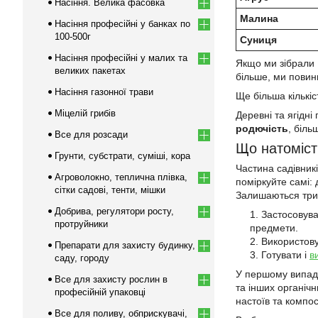
Насіння. Велика фасовка
Малина
Насіння професійні у банках по
100-500г
Суниця
Насіння професійні у малих та
Якщо ми зібрали 1
великих пакетах
більше, ми повинн
Насіння газонної трави
Ще більша кількі
Міцелій грибів
Деревні та ягідн
родючість
, біль
Все для розсади
Що натоміст
Грунти, субстрати, суміші, кора
Частина садівник
Агроволокно, теплична плівка,
поміркуйте самі: 
сітки садові, тенти, мішки
Залишаються три 
Добрива, регулятори росту,
Застосовуват
протруйники
предмети.
Використову
Препарати для захисту будинку,
Готувати і
в
саду, городу
У першому випад
Все для захисту рослин в
та інших органічн
професійній упаковці
настоїв та компос
Все для поливу, обприскувачі,