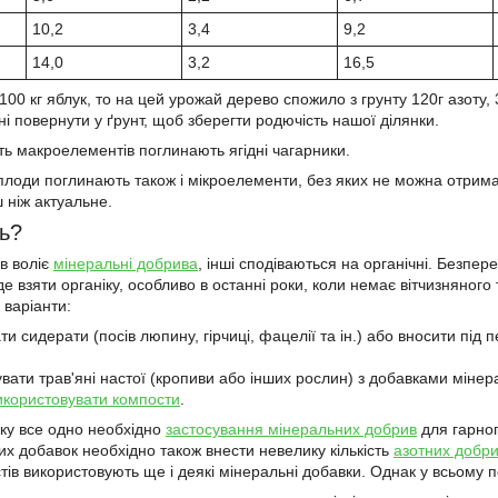
10,2
3,4
9,2
14,0
3,2
16,5
00 кг яблук, то на цей урожай дерево спожило з грунту 120г азоту, 30г
і повернути у ґрунт, щоб зберегти родючість нашої ділянки.
сть макроелементів поглинають ягідні чагарники.
і плоди поглинають також і мікроелементи, без яких не можна отрима
ш ніж актуальне.
ь?
ів воліє
мінеральні добрива
, інші сподіваються на органічні. Безпер
де взяти органіку, особливо в останні роки, коли немає вітчизняного
варіанти:
и сидерати (посів люпину, гірчиці, фацелії та ін.) або вносити під п
вати трав'яні настої (кропиви або інших рослин) з добавками мінер
икористовувати компости
.
ку все одно необхідно
застосування мінеральних добрив
для гарног
их добавок необхідно також внести невелику кількість
азотних добр
тів використовують ще і деякі мінеральні добавки. Однак у всьому п