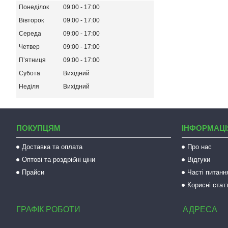
Понеділок
09:00
17:00
Вівторок
09:00
17:00
Середа
09:00
17:00
Четвер
09:00
17:00
Пʼятниця
09:00
17:00
Субота
Вихідний
Неділя
Вихідний
ПОКУПЦЯМ
ІНФОРМАЦІ
Доставка та оплата
Про нас
Оптові та роздрібні ціни
Відгуки
Прайси
Часті питанн
Корисні статт
ГРАФІК РОБОТИ