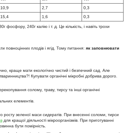
10,9
2,7
0,3
15,4
1,6
0,3
 фосфору, 240г калію і т. д. Це кількість, і навіть трохи
ти повноцінних плодів і ягід. Тому питання:
як заповнювати
ечно, краще мати екологічно чистий і безпечний сад. Але
 тваринництва?! Купувати органічні мікробні добрива дорого.
ерекопування солому, траву, тирсу та інші органічні
альних елементів.
о росту зеленої маси сидератів. При внесенні соломи, тирси
ив
для кращої діяльності мікроорганізмів. При приготуванні
овинна бути помірність.