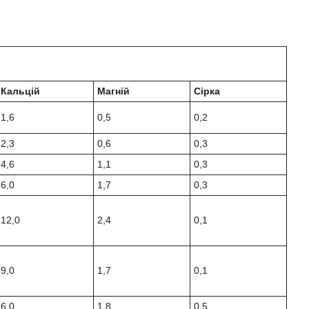
Кальцій
Магній
Сірка
1,6
0,5
0,2
2,3
0,6
0,3
4,6
1,1
0,3
6,0
1,7
0,3
12,0
2,4
0,1
9,0
1,7
0,1
6,0
1,8
0,5