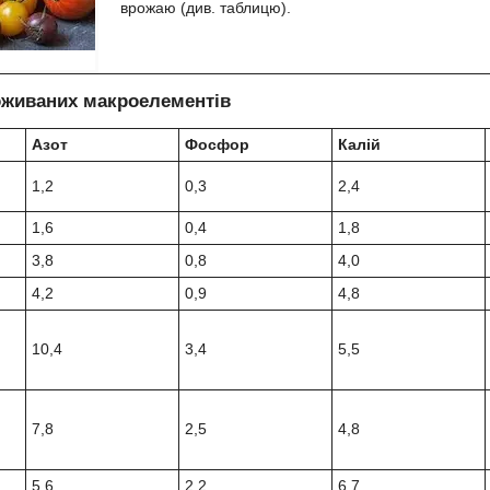
врожаю (див. таблицю).
поживаних макроелементів
Азот
Фосфор
Калій
1,2
0,3
2,4
1,6
0,4
1,8
3,8
0,8
4,0
4,2
0,9
4,8
10,4
3,4
5,5
7,8
2,5
4,8
5,6
2,2
6,7