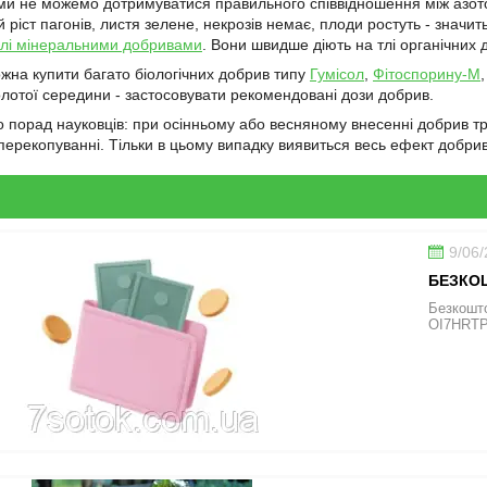
ми не можемо дотримуватися правильного співвідношення між азот
іст пагонів, листя зелене, некрозів немає, плоди ростуть - значить
івлі мінеральними добривами
. Вони швидше діють на тлі органічних 
ожна купити багато біологічних добрив типу
Гумісол
,
Фітоспорину-М
лотої середини - застосовувати рекомендовані дози добрив.
 порад науковців: при осінньому або весняному внесенні добрив треб
 перекопуванні. Тільки в цьому випадку виявиться весь ефект добри
9/06
БЕЗКОШ
Безкошто
OI7HRT