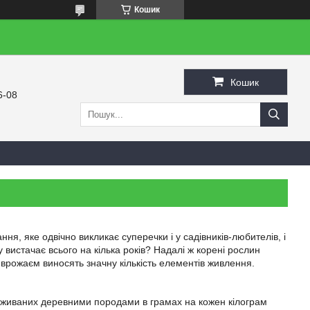
Кошик
Кошик
6-08
ня, яке одвічно викликає суперечки і у садівників-любителів, і
 вистачає всього на кілька років? Надалі ж корені рослин
 врожаєм виносять значну кількість елементів живлення.
поживаних деревними породами в грамах на кожен кілограм