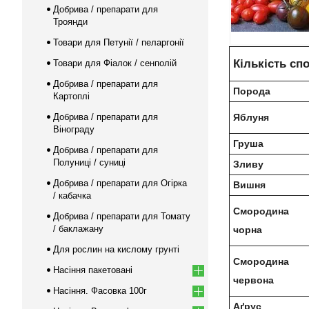
Добрива / препарати для
Троянди
Товари для Петунії / пеларгонії
Кількість с
Товари для Фіалок / сенполій
Добрива / препарати для
Порода
Картоплі
Добрива / препарати для
Яблуня
Вінограду
Груша
Добрива / препарати для
Полуниці / суниці
Зливу
Добрива / препарати для Огірка
Вишня
/ кабачка
Смородина
Добрива / препарати для Томату
/ баклажану
чорна
Для рослин на кислому грунті
Смородина
Насіння пакетовані
червона
Насіння. Фасовка 100г
Аґрус