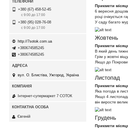
Прикмети місяц
+380 (67) 458-52-45
6 вересня дощови
с 9:00 до 17:00
році очікується г
У саду багато му
+380 (95) 028-76-08
с 9:00 до 17:00
Жовтень
http://7sotok.com.ua
Прикмети місяц
+380674585245
В який день тижня
+380674585245
Грім у жовтні віщ
Якщо до Покрови 
вул. О. Блистіва, Ужгород, Україна
Листопад
Прикмети місяц
Яка погода в листо
Інтернет-супермаркет 7 СОТОК
Якщо 4 листопада
він виросте велик
Євгеній
Грудень
Прикмети місяц