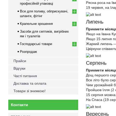
Рясна роса на Іва
професійній упаковці
19 червня, на Іла
Все для поливу, обприскувачі,
шланги, фітінг
Липень
Крапельне зрошення
Прикмети місяц
Засоби для септиків, вигрібних
Якщо на Івана Куп
ям і туалетів
Якщо 15 липня по
Жаркий липень —
Господарські товари
Цвіркуни співають
Розпродаж
Прайси
Серпень
Відгуки
Прикмети місяц
Дощ першого серп
Часті питання
Все літо було си
Доставка та оплата
Чим урожайней бу
Пройшов Ілля (2 
Товари зі знижкою!
15 серпня можна 
На Спаса (19 сер
Контакти
Вересень