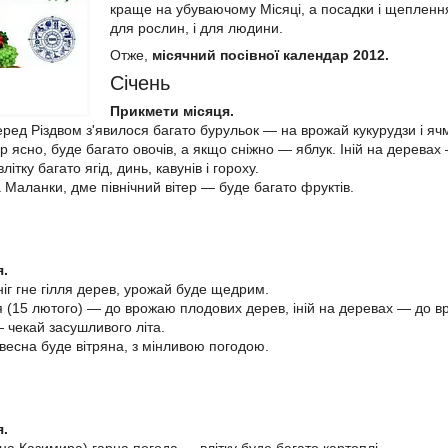
краще на убуваючому Місяці, а посадки і щеплення
для рослин, і для людини.
Отже,
місячний посівної календар 2012.
Січень
Прикмети місяця.
перед Різдвом з'явилося багато бурульок — на врожай кукурудзи і я
 ясно, буде багато овочів, а якщо сніжно — яблук. Іній на деревах 
літку багато ягід, динь, кавунів і гороху.
 Маланки, дме північний вітер — буде багато фруктів.
я.
іг гне гілля дерев, урожай буде щедрим.
я (15 лютого) — до врожаю плодових дерев, іній на деревах — до в
— чекай засушливого літа.
весна буде вітряна, з мінливою погодою.
я.