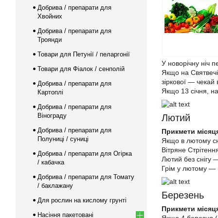
Добрива / препарати для
Хвойних
Добрива / препарати для
Троянди
Товари для Петунії / пеларгонії
У новорічну ніч 
Товари для Фіалок / сенполій
Якщо на Святвечір
зіркової — чекай в
Добрива / препарати для
Якщо 13 січня, на
Картоплі
Добрива / препарати для
Вінограду
Лютий
Добрива / препарати для
Прикмети місяц
Полуниці / суниці
Якщо в лютому сн
Вітряне Стрітенн
Добрива / препарати для Огірка
Лютий без снігу 
/ кабачка
Грім у лютому — 
Добрива / препарати для Томату
/ баклажану
Березень
Для рослин на кислому грунті
Прикмети місяц
Насіння пакетовані