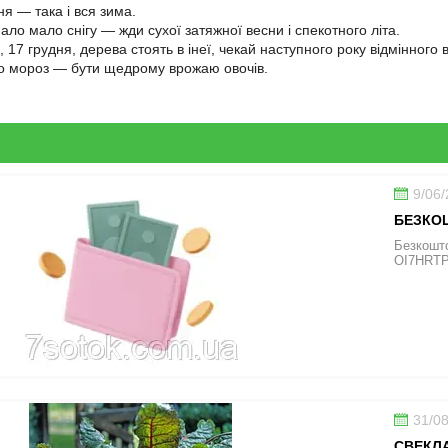
я — така і вся зима.
ало мало снігу — жди сухої затяжної весни і спекотного літа.
17 грудня, дерева стоять в інеї, чекай наступного року відмінного
о мороз — бути щедрому врожаю овочів.
9/06
БЕЗКОШ
Безкошто
OI7HRT
31/0
СВЕКЛА