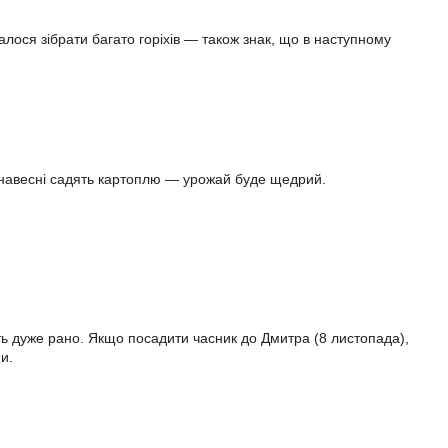
лося зібрати багато горіхів — також знак, що в наступному
нь навесні садять картоплю — урожай буде щедрий.
уть дуже рано. Якщо посадити часник до Дмитра (8 листопада),
и.