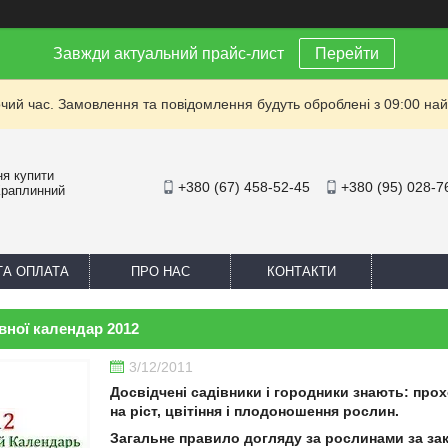
Завжди актуальний прайс-лист
Перейти
очий час. Замовлення та повідомлення будуть оброблені з 09:00 най
ня купити
+380 (67) 458-52-45
+380 (95) 028-7
Краплинний
ТА ОПЛАТА
ПРО НАС
КОНТАКТИ
вної календар 2012
3/12/2011
Досвідчені садівники і городники знають: про
на ріст, цвітіння і плодоношення рослин.
Загальне правило догляду за рослинами за за