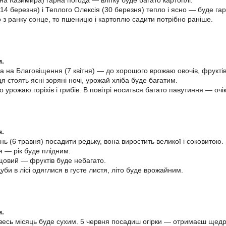
на Казимира) гарна погода — влітку буде багато картоплі.
4 березня) і Теплого Олексія (30 березня) тепло і ясно — буде гарн
 з ранку сонце, то пшеницю і картоплю садити потрібно раніше.
я.
а на Благовіщення (7 квітня) — до хорошого врожаю овочів, фруктів 
ця стоять ясні зоряні ночі, урожай хліба буде багатим.
до урожаю горіхів і грибів. В повітрі носиться багато павутиння — оч
я.
ь (6 травня) посадити редьку, вона виростить великої і соковитою.
я — рік буде плідним.
щовий — фруктів буде небагато.
би в лісі одяглися в густе листя, літо буде врожайним.
я.
есь місяць буде сухим. 5 червня посадиш огірки — отримаєш щед