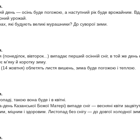
я.
й день — осінь буде погожою, а наступний рік буде врожайним. Вда
арний урожай.
рах, які будують великі мурашники? До суворої зими.
я.
 (понеділок, вівторок...) випадає перший осінній сніг, в той же де
ує м'яку й коротку зиму.
(14 жовтня) облетять листя вишень, зима буде погожою і теплою.
я.
паді, такою вона буде і в квітні.
-день Казанської Божої Матері) випаде сніг — весняні квіти зацвіт
им, міцним і здоровим. Листопад без снігу — до довгої холодної зим
я.