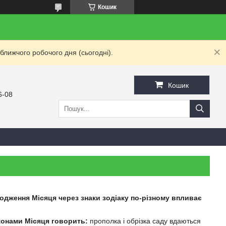
Кошик
ближчого робочого дня (сьогодні).
Кошик
6-08
ходження Місяця через знаки зодіаку по-різному впливає
конами Місяця говорить:
прополка і обрізка саду вдаються