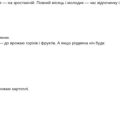
 — на зростаючій. Повний місяць і молодик — час відпочинку і
чменю.
— до врожаю горіхів і фруктів. А якщо різдвяна ніч буде
рожаю картоплі.