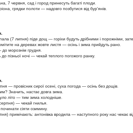
на, 7 червня, сад і город принесуть багаті плоди.
ріона, грядки полоти — надовго позбутися від бур'янів.
я.
ала (7 липня) піде дощ — горіхи будуть дрібними і порожніми, зате 
мітите на деревах жовте листя — осінь і зима прийдуть рано.
 до морознім грудня.
 до пізньої ночі — чекай теплого погожого ранку.
я.
ня — провісник сирої осені, суха погода — осінь без дощів.
рим? Значить, настає довга зима.
ло літо — тим зима холодніше.
серпня) — чекай гнилья.
починати сіяти озимину.
пня) примічають: антонівка вродила — наступного року нас чекає в