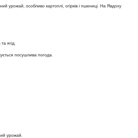
ий урожай, особливо картоплі, огірків і пшениці. На Явдоху
та ягід.
ікується посушлива погода.
рий урожай.