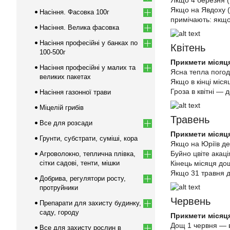
Якщо 4 березня (
Якщо на Явдоху (1
Насіння. Фасовка 100г
примічають: якщо
Насіння. Велика фасовка
Насіння професійні у банках по
Квітень
100-500г
Прикмети місяц
Насіння професійні у малих та
Ясна тепла погод
великих пакетах
Якщо в кінці міся
Гроза в квітні — 
Насіння газонної трави
Міцелій грибів
Травень
Все для розсади
Прикмети місяц
Грунти, субстрати, суміші, кора
Якщо на Юріїв ден
Буйно цвіте акаці
Агроволокно, теплична плівка,
сітки садові, тенти, мішки
Кінець місяця до
Якщо 31 травня ду
Добрива, регулятори росту,
протруйники
Червень
Препарати для захисту будинку,
саду, городу
Прикмети місяц
Дощ 1 червня — в
Все для захисту рослин в