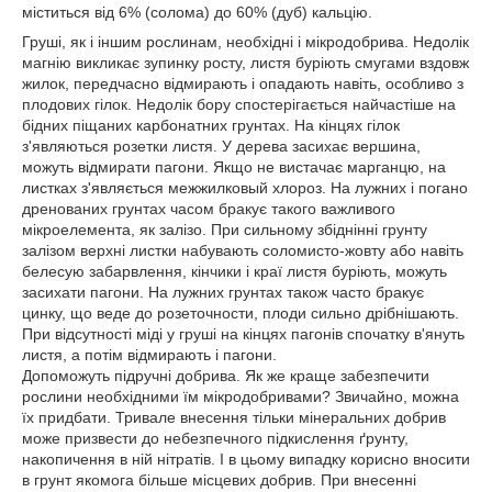
міститься від 6% (солома) до 60% (дуб) кальцію.
Груші, як і іншим рослинам, необхідні і мікродобрива. Недолік
магнію викликає зупинку росту, листя буріють смугами вздовж
жилок, передчасно відмирають і опадають навіть, особливо з
плодових гілок. Недолік бору спостерігається найчастіше на
бідних піщаних карбонатних грунтах. На кінцях гілок
з'являються розетки листя. У дерева засихає вершина,
можуть відмирати пагони. Якщо не вистачає марганцю, на
листках з'являється межжилковый хлороз. На лужних і погано
дренованих грунтах часом бракує такого важливого
мікроелемента, як залізо. При сильному збіднінні грунту
залізом верхні листки набувають соломисто-жовту або навіть
белесую забарвлення, кінчики і краї листя буріють, можуть
засихати пагони. На лужних грунтах також часто бракує
цинку, що веде до розеточности, плоди сильно дрібнішають.
При відсутності міді у груші на кінцях пагонів спочатку в'януть
листя, а потім відмирають і пагони.
Допоможуть підручні добрива. Як же краще забезпечити
рослини необхідними їм мікродобривами? Звичайно, можна
їх придбати. Тривале внесення тільки мінеральних добрив
може призвести до небезпечного підкислення ґрунту,
накопичення в ній нітратів. І в цьому випадку корисно вносити
в грунт якомога більше місцевих добрив. При внесенні