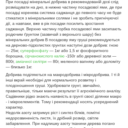
При посадці мінеральні добрива в рекомендованій дозі слід
розміщувати на дно, в нижню частину посадкової ями, де при
посадці коренева система саджанця до певного часу не буде
стикатися з мінеральними солями і не зробить пригнічуючої
дії, а навпаки, вже в рік посадки посилить зростання
саджанця. Верхню частину горбка посадкової ями засипають
родючим ґрунтом (зазвичай з верхнього шару) без
мінеральних добрив В посадкову яму груші рекомендуються
на дерново-підзолистих грунтах наступні дози добрив: гною
— 25кг,
суперфосфату
— 1кг або 1,5 кг фосфоритного
борошна,
сірчанокислого калію
-150г або деревної золи —
800г,
аміачної селітри
— 80г, меленого вапняку або доломіту
— близько 1кг.
Добрива поділяються на макродобрива і мікродобрива. І ті й
інші вкрай необхідні для нормального розвитку і
плодоношення груші. Удобрювати грунт, звичайно,
правильніше, тільки маючи результат її агрохімічного аналізу.
Садівники рідко знають наявність в грунті своєї ділянки макро
- і мікроелементів. Тому і рекомендації носять усереднений
характер.
Недолік азоту затримує ріст і синтез білків, помітні
недорозвиненість листя, їх дрібний розмір, світле
забарвлення. При надлишку азоту тканини дерева погано