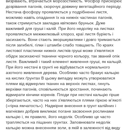
визрівають, втрачається морозостійкість. Фосфор прискорює
дозрівання пагонів, скорочує довжину вегетаційного періоду.
Нестача фосфору проявляється у подрібненні листя,
можливо навіть опадання їх на нижніх частинах пагонів,
також стримується закладка квіткових бруньок. Дуже
важливий для груші і калій. При його недоліку на листках
проявляється межжилковый хлороз, краї листя буріють і
засихають. Вони стають зморшкуватими і довго тримаються
після загибелі, гілки і штамби слабо товщають. По краях
листової пластинки нижніх листків груші може з'являтися
обідок засихаючої тканини чорного кольору, так званий опік
листя. Важливий і такий елемент живлення груші, як кальцій.
При його нестачі в грунті не відбувається нормального
азотного живлення дерева. Особливо часто бракує кальцію
на кислих ґрунтах В цьому випадку можуть утворюватися
плями від відмерлих тканин на верхніх листках, гинуть
верхівки пагонів, сповільнюється зростання, починають
відмирати кінчики коренів. Плоди при нестачі кальцію гірше
зберігаються, часто на них з'являються плями гіркою м'якоті
(«гірка ямчатость»). Надмірне внесення в грунт калійних і
магнієвих добрив викликає погане засвоєння рослинами
кальцію і, як правило, його недолік. Особливо це часто
трапляється на піщаних грунтах. Заповнювати недолік
кальцію можна внесенням золи, в якій в залежності від виду