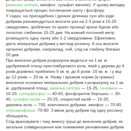
(
аміачна селітра
, амофос, сульфат амонію). У цьому випадку
покращується процес поглинання азоту і фосфору.
У садах, на присадибних і дачних ділянках сухі або рідкі
добрива рекомендується вносити раз на 2-3 роки в 15-20
свердловин, зроблених по краях проекції крони буром або
лопатою глибиною 15-25 див. На кожний погонний метр
розміщують одну лунку або 1-2 свердловини. Ефективно
діють мінеральні добрива у вигляді розчину. А ось вносити
органічні добрива, наприклад, гній, слід на глибину близько
20 див.
При внесенні добрив розрахунок ведеться на 1 кв. м
удобряемой площі пристовбурового кола, який у дерева до 4
років дорівнює приблизно 5 кв. м, до 8 років -10 кв. м. і у віці
до 12 років — 20 кв. м. Назву і зразкові норми (в грамах)
внесення основних мінеральних добрив з розрахунку на 1 кв.
м. удобряемой площі,
аміачна селітра
— 15-25,
сечовина
—
10-20,
суперфосфат
— 40-60, фосфоритне борошно — 30-
40,
сульфат калію
— 20-25, хлористий калій — 15-20,
деревна зола — 700, комплексні добрива: амофос — 70-80,
нітроамофоска
-70-80. З віком дозу добрив під одну рослину
збільшують.
Слід враховувати і таку вимогу груші до внесеним добрив, як
загальне співвідношення між поживними речовинами добрив