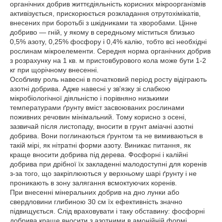
органічних добрив життєдіяльність корисних мікроорганізмів
активізується, прискорюється розкладання отрутохімікатів,
внесених при боротьбі з шкідниками та хворобами. Цінне
добриво — гній, у якому в середньому міститься близько
0,5% азоту, 0,25% фосфору і 0,4% калію, тобто всі необхідні
рослинам мікроелементи. Середня норма органічних добрив
з розрахунку на 1 кв. м пристовбурового кола може бути 1-2
кг при щорічному внесенні.
Особливу роль навесні в початковий період росту відіграють
азотні добрива. Адже навесні у зв'язку зі слабкою
мікробіологічної діяльністю і порівняно низькими
температурами ґрунту вміст засвоюваних рослинами
поживних речовин мінімальний. Тому корисно з осені,
зазвичай після листопаду, вносити в грунт аміачні азотні
добрива. Вони поглинаються ґрунтом та не вимиваються в
такій мірі, як нітратні форми азоту. Виникає питання, як
краще вносити добрива під дерева. Фосфорні і калійні
добрива при дрібної їх закладенні малодоступні для коренів
з-за того, що закріплюються у верхньому шарі ґрунту і не
проникають в зону залягання всмоктуючих коренів.
При внесенні мінеральних добрив на дно лунки або
свердловини глибиною 30 см їх ефективність значно
підвищується. Слід враховувати і таку обставину: фосфорні
добрива краще вносити з азотними в амонійній формі