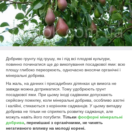
Добриво грунту під грушу, як і під всі плодові культури,
повинно починатися ще до викопування посадкової ями: всю
площу глибоко переорюють, одночасно вносячи органічні і
мінеральні добрива.
На жаль, на дачних і присадибних ділянках ця вимога не
завжди можна дотриматися. Тому удобрюють грунт
посадкової ями. При цьому іноді садівники допускають
серйозну помилку, коли мінеральні добрива, особливо азотні
і калійні, стикаються з корінням саджанців. У цьому випадку
добрива не тільки не сприяють розвитку саджанця, але
можуть навіть його погубити.
Тільки
фосфорні мінеральні
добрива
, перемішані з органічними, не чинять
негативного впливу на молоді корені.