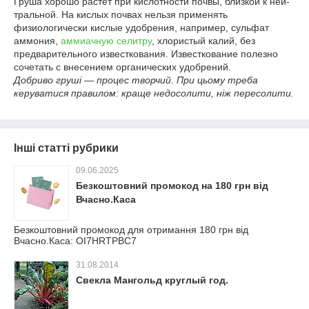
Груша хорошо растет при кис­лотности почвы, близкой к ней­
тральной. На кислых почвах нельзя применять
физиологически кислые удобрения, например, сульфат
аммония,
аммиачную селитру
, хлористый калий, без
предварительного извес­ткования. Известкование полезно
сочетать с внесением органических удобрений.
Добриво груші — процес творчий. При цьому треба
керуватися правилом: краще недосолити, ніж пересолити.
Інші статті рубрики
09.06.2025
Безкоштовний промокод на 180 грн від
Вчасно.Каса
Безкоштовний промокод для отримання 180 грн від
Вчасно.Каса: OI7HRTPBC7
31.08.2014
Свекла Мангольд круглый год.