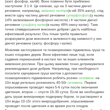
(азот, фосфор, калій). Воно повинно бути приблизно
наступним: 3:1:4. Це означає, що на 3 частини діючої
речовини, наприклад,
аміачної селітри
(в ній 35% азоту), слід
внести одну частину діючої речовини
суперфосфату
(у ньому
14% засвоювання фосфорної кислоти) і 4 частини діючої
речовини
сульфату калію
(в ньому 48% окису калію). Таке
точне співвідношення внесених добрив і дасть найбільш
ефективний результат. Ось тільки треба правильно
розрахувати дози внесення в залежності від наявності у них
діючої речовини (азоту, фосфору і калію).
Можливе застосування та позакореневих підживлень груші та
інших плодових дерев. Вони ефективні лише тоді, коли
садівник переконаний в нестачі тих чи інших елементів
живлення рослини. При цьому важливо точно дотримуватися
рекомендовані дози добрив. Наприклад, при необхідності
посилити харчування груші азотом з допомогою
позакореневого підживлення роблять розчин
сечовини
: на
10л води ретельно розчиняють 40-50г
сечовини
. Первое
опрыскивание проводят через 5-6 суток после окончания
цветения, второе — спустя 15-30 суток. Если же необходимо
дать груше внекорневую подкормку бором, то растворяют в
10л воды 10-15г этого микроудобрения, опрыскивание
проводят после цветения и во время роста плодов.