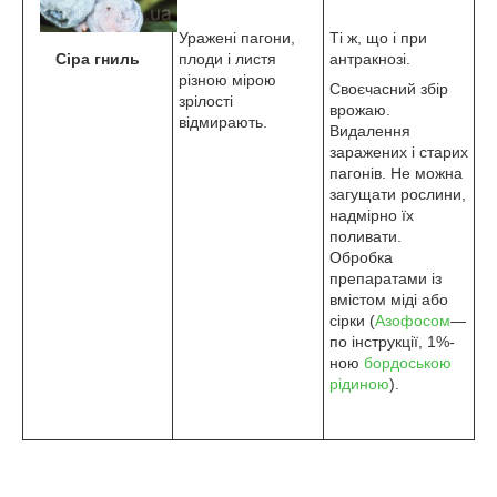
Уражені пагони,
Ті ж, що і при
Сіра гниль
плоди і листя
антракнозі.
різною мірою
Своєчасний збір
зрілості
врожаю.
відмирають.
Видалення
заражених і старих
пагонів. Не можна
загущати рослини,
надмірно їх
поливати.
Обробка
препаратами із
вмістом міді або
сірки (
Азофосом
—
по інструкції, 1%-
ною
бордоською
рідиною
).