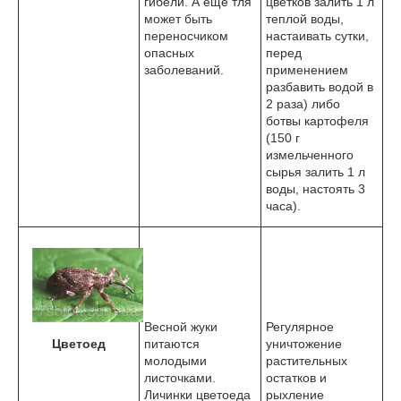
гибели. А еще тля
цветков залить 1 л
может быть
теплой воды,
переносчиком
настаивать сутки,
опасных
перед
заболеваний.
применением
разбавить водой в
2 раза) либо
ботвы картофеля
(150 г
измельченного
сырья залить 1 л
воды, настоять 3
часа).
Весной жуки
Регулярное
Цветоед
питаются
уничтожение
молодыми
растительных
листочками.
остатков и
Личинки цветоеда
рыхление