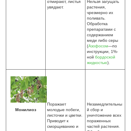
отмирают, листья
Нельзя загущать
увядают.
растения,
чрезмерно их
поливать.
Обработка
препаратами с
содержанием
меди либо серы
(
Азофосом
—по
инструкции, 1%-
ной
бордоской
жидкостью
).
Поражает
Незамедлительны
Монилиоз
молодые побеги,
й сбор и
листочки и цветки.
уничтожение всех
Приводит к
пораженных
сморщиванию и
частей растения.