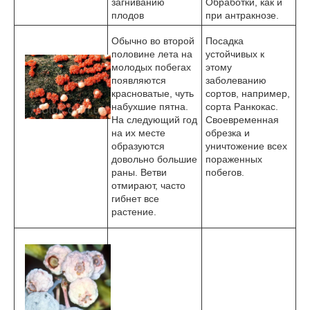
загниванию
Обработки, как и
плодов
при антракнозе.
Обычно во второй
Посадка
половине лета на
устойчивых к
молодых побегах
этому
появляются
заболеванию
красноватые, чуть
сортов, например,
набухшие пятна.
сорта Ранкокас.
На следующий год
Своевременная
на их месте
обрезка и
образуются
уничтожение всех
довольно большие
пораженных
раны. Ветви
побегов.
отмирают, часто
гибнет все
растение.