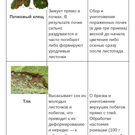
Зимует прямо в
Сбор и
почках. В
уничтожение
Почковый клещ
результате почки
пораженных почек
сильно
(в два-три приема)
раздуваются и
весной до начала
часто погибают
цветения либо
либо формируют
осенью сразу
уродливые
после листопада.
листочки.
Высасывает сок из
О брезка и
Тля
молодых
уничтожение
листочков и
верхушек побегов
побегов, что
прямо с тлей.
приводит к их
Обработки
деформированию
настоями
и нередко — к
ромашки (100 г