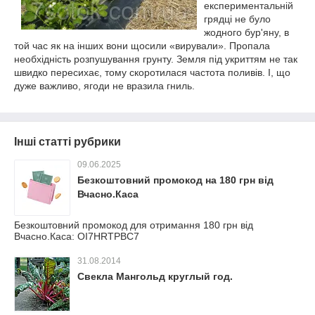
експериментальній
грядці не було
жодного бур'яну, в
той час як на інших вони щосили «вирували». Пропала
необхідність розпушування грунту. Земля під укриттям не так
швидко пересихає, тому скоротилася частота поливів. І, що
дуже важливо, ягоди не вразила гниль.
Інші статті рубрики
09.06.2025
Безкоштовний промокод на 180 грн від
Вчасно.Каса
Безкоштовний промокод для отримання 180 грн від
Вчасно.Каса: OI7HRTPBC7
31.08.2014
Свекла Мангольд круглый год.