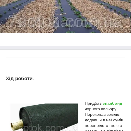
Хід роботи.
Придбав
спанбонд
чорного кольору.
Перекопав землю,
додавши в неї суміш
перепрілого гною з
невеликою кількістю