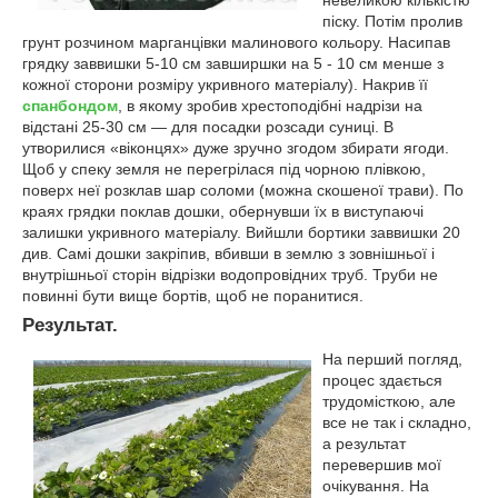
піску. Потім пролив
грунт розчином марганцівки малинового кольору. Насипав
грядку заввишки 5-10 см завширшки на 5 - 10 см менше з
кожної сторони розміру укривного матеріалу). Накрив її
спанбондом
, в якому зробив хрестоподібні надрізи на
відстані 25-30 см — для посадки розсади суниці. В
утворилися «віконцях» дуже зручно згодом збирати ягоди.
Щоб у спеку земля не перегрілася під чорною плівкою,
поверх неї розклав шар соломи (можна скошеної трави). По
краях грядки поклав дошки, обернувши їх в виступаючі
залишки укривного матеріалу. Вийшли бортики заввишки 20
див. Самі дошки закріпив, вбивши в землю з зовнішньої і
внутрішньої сторін відрізки водопровідних труб. Труби не
повинні бути вище бортів, щоб не поранитися.
Результат.
На перший погляд,
процес здається
трудомісткою, але
все не так і складно,
а результат
перевершив мої
очікування. На