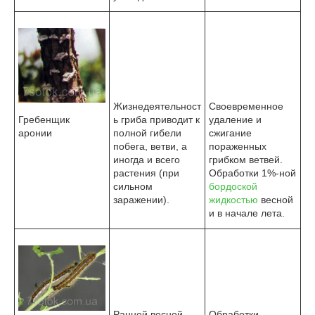
Жизнедеятельност
Своевременное
Гребенщик
ь гриба приводит к
удаление и
аронии
полной гибели
сжигание
побега, ветви, а
пораженных
иногда и всего
грибком ветвей.
растения (при
Обработки 1%-ной
сильном
бордоской
заражении).
жидкостью
весной
и в начале лета.
Ранней весной
Обработки