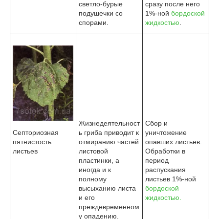
светло-бурые
сразу после него
подушечки со
1%-ной
бордоской
спорами.
жидкостью
.
Жизнедеятельност
Сбор и
Септориозная
ь гриба приводит к
уничтожение
пятнистость
отмиранию частей
опавших листьев.
листьев
листовой
Обработки в
пластинки, а
период
иногда и к
распускания
полному
листьев 1%-ной
высыханию листа
бордоской
и его
жидкостью.
преждевременном
у опадению.