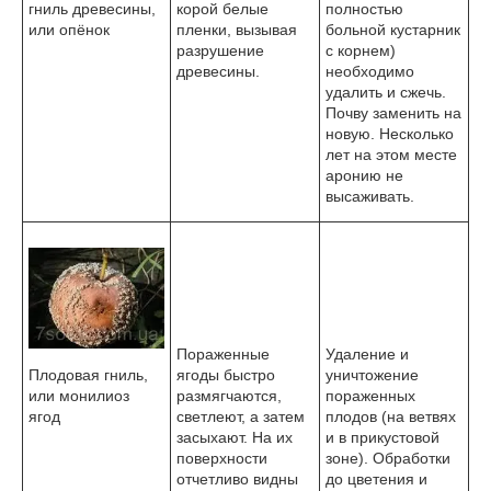
корой белые
полностью
гниль древесины,
пленки, вызывая
больной кустарник
или опёнок
разрушение
с корнем)
древесины.
необходимо
удалить и сжечь.
Почву заменить на
новую. Несколько
лет на этом месте
аронию не
высаживать.
Пораженные
Удаление и
ягоды быстро
уничтожение
Плодовая гниль,
размягчаются,
пораженных
или монилиоз
светлеют, а затем
плодов (на ветвях
ягод
засыхают. На их
и в прикустовой
поверхности
зоне). Обработки
отчетливо видны
до цветения и