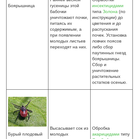
Боярышница
гусеницы этой
инсектицидами
бабочки
типа
Золона
(по
уничтожают почки,
инструкции) до
питаясь их
цветения и до
содержимым, а
распускания
при появлении
почек. Установка
молодых листьев
ловчих поясов
переходят на них.
либо сбор
паутинных гнезд
боярышницы.
Сбор и
уничтожение
растительных
остатков осенью.
Высасывает сок из
Обробка
Бурый плодовый
молодых
акарицидами
типу