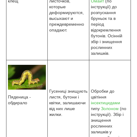
клещ
листочков,
Омайт
(по
которые
інструкції) до
деформируются,
розпускання
высыхают и
бруньок та в
преждевременно
період
опадают.
відокремлення
бутонів. Осінній
збір і знищення
рослинних
залишків.
Гусениці знищують
Обробки до
Пяденица -
листя, бутони і
цвітіння
обдирало
квітки, залишаючи
інсектицидами
від них лише
типу
Золоном
(по
жилки.
інструкції). Збір і
знищення
рослинних
залишків у